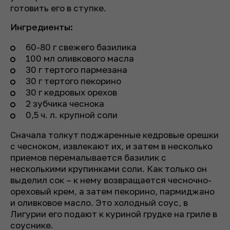
готовить его в ступке.
Ингредиенты:
60-80 г свежего базилика
100 мл оливкового масла
30 г тертого пармезана
30 г тертого пекорино
30 г кедровых орехов
2 зубчика чеснока
0,5 ч. л. крупной соли
Сначала толкут поджаренные кедровые орешки
с чесноком, извлекают их, и затем в несколько
приемов перемалывается базилик с
несколькими крупинками соли. Как только он
выделил сок – к нему возвращается чесночно-
ореховый крем, а затем пекорино, пармиджано
и оливковое масло. Это холодный соус, в
Лигурии его подают к куриной грудке на гриле в
соуснике.