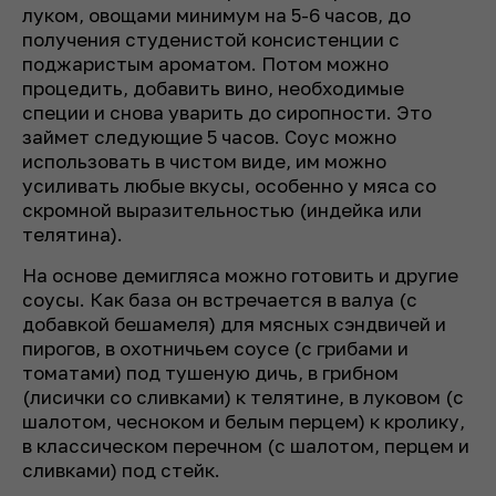
луком, овощами минимум на 5-6 часов, до
получения студенистой консистенции с
поджаристым ароматом. Потом можно
процедить, добавить вино, необходимые
специи и снова уварить до сиропности. Это
займет следующие 5 часов. Соус можно
использовать в чистом виде, им можно
усиливать любые вкусы, особенно у мяса со
скромной выразительностью (индейка или
телятина).
На основе демигляса можно готовить и другие
соусы. Как база он встречается в валуа (с
добавкой бешамеля) для мясных сэндвичей и
пирогов, в охотничьем соусе (с грибами и
томатами) под тушеную дичь, в грибном
(лисички со сливками) к телятине, в луковом (с
шалотом, чесноком и белым перцем) к кролику,
в классическом перечном (с шалотом, перцем и
сливками) под стейк.