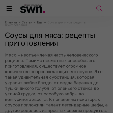
Главная
–
Статьи
–
Еда
–
Соусы для мяса: рецепты
приготовления
Соусы для мяса: рецепты
приготовления
Мясо – неотъемлемая часть человеческого
рациона. Помимо несметных способов его
приготовления, существует огромное
количество сопровождающих его соусов. Это
такая удивительная субстанция, которая
украсит любое блюдо: от седла барашка до
тушки дикого голубя, от оленьего стейка до
утиной грудки, от оссобуко зебры до
кенгуриного хвоста. К появлению некоторых
соусов приложили талант легендарные шефы, а
другие родились из простых свежих продуктов,