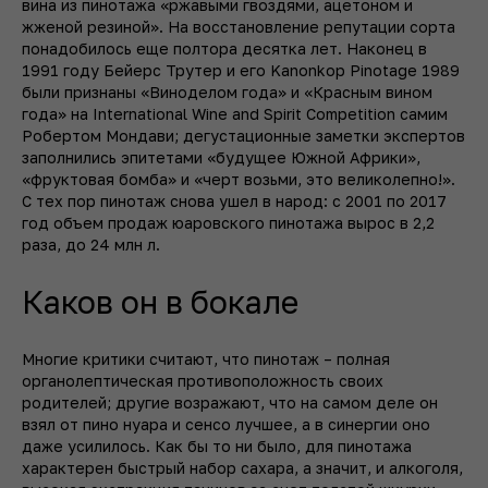
вина из пинотажа «ржавыми гвоздями, ацетоном и
жженой резиной». На восстановление репутации сорта
понадобилось еще полтора десятка лет. Наконец в
1991 году Бейерс Трутер и его Kanonkop Pinotage 1989
были признаны «Виноделом года» и «Красным вином
года» на International Wine and Spirit Competition самим
Робертом Мондави; дегустационные заметки экспертов
заполнились эпитетами «будущее Южной Африки»,
«фруктовая бомба» и «черт возьми, это великолепно!».
С тех пор пинотаж снова ушел в народ: с 2001 по 2017
год объем продаж юаровского пинотажа вырос в 2,2
раза, до 24 млн л.
Каков он в бокале
Многие критики считают, что пинотаж – полная
органолептическая противоположность своих
родителей; другие возражают, что на самом деле он
взял от пино нуара и сенсо лучшее, а в синергии оно
даже усилилось. Как бы то ни было, для пинотажа
характерен быстрый набор сахара, а значит, и алкоголя,