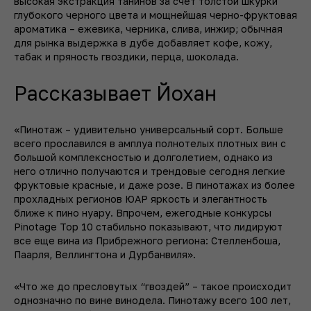
высокая экстракция танинов за счет толстой шкурки
глубокого черного цвета и мощнейшая черно-фруктовая
ароматика – ежевика, черника, слива, инжир; обычная
для рынка выдержка в дубе добавляет кофе, кожу,
табак и пряность гвоздики, перца, шоколада.
Рассказывает Йохан
«Пинотаж – удивительно универсальный сорт. Больше
всего прославился в амплуа полнотелых плотных вин с
большой комплексностью и долголетием, однако из
него отлично получаются и трендовые сегодня легкие
фруктовые красные, и даже розе. В пинотажах из более
прохладных регионов ЮАР яркость и элегантность
ближе к пино нуару. Впрочем, ежегодные конкурсы
Pinotage Top 10 стабильно показывают, что лидируют
все еще вина из Прибрежного региона: Стелленбоша,
Паарля, Веллингтона и Дурбанвиля».
«Что же до пресловутых “гвоздей” – такое происходит
однозначно по вине винодела. Пинотажу всего 100 лет,