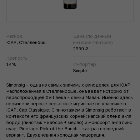
Регион
Цена (по данным
ЮАР, Стелленбош
интернет-витрин)
2990 ₽
Крепость
14%
Импортер
Simple
Simonsig – одна из самых значимых виноделен для ЮАР.
Расположенная в Стелленбоше, она ведет историю от
первопроходцев XVII века – семьи Малан. Именно здесь
произвели первые серьезные игристые по классике в
ЮАР, Cap Classique. С пинотажем в Simonsig работают в
контексте его французских корней: капский бленд а-ля
бордо (пинотаж + кабсов + мерло) и моносорт а-ля пино
нуар. Pinotage Pick of the Bunch – как раз последний
вариант. Двухдневная холодная мацерация,