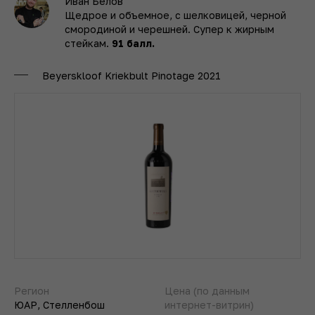
Иван Белов
Щедрое и объемное, с шелковицей, черной
смородиной и черешней. Супер к жирным
стейкам.
91 балл.
Beyerskloof Kriekbult Pinotage 2021
Регион
Цена (по данным
ЮАР, Стелленбош
интернет-витрин)