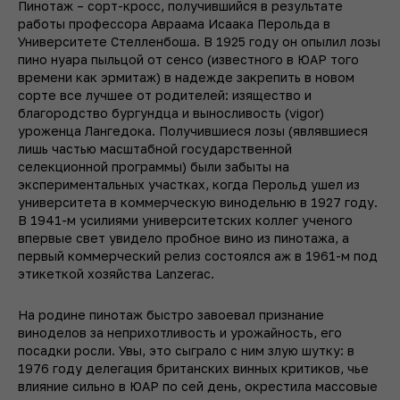
Пинотаж – сорт-кросс, получившийся в результате
работы профессора Авраама Исаака Перольда в
Университете Стелленбоша. В 1925 году он опылил лозы
пино нуара пыльцой от сенсо (известного в ЮАР того
времени как эрмитаж) в надежде закрепить в новом
сорте все лучшее от родителей: изящество и
благородство бургундца и выносливость (vigor)
уроженца Лангедока. Получившиеся лозы (являвшиеся
лишь частью масштабной государственной
селекционной программы) были забыты на
экспериментальных участках, когда Перольд ушел из
университета в коммерческую винодельню в 1927 году.
В 1941-м усилиями университетских коллег ученого
впервые свет увидело пробное вино из пинотажа, а
первый коммерческий релиз состоялся аж в 1961-м под
этикеткой хозяйства Lanzerac.
На родине пинотаж быстро завоевал признание
виноделов за неприхотливость и урожайность, его
посадки росли. Увы, это сыграло с ним злую шутку: в
1976 году делегация британских винных критиков, чье
влияние сильно в ЮАР по сей день, окрестила массовые