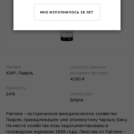
МНЕ ИСПОЛНИЛОСЬ 18 ЛЕТ
Регион
Цена (по данным
ЮАР, Паарль
интернет-витрин)
4190 ₽
Крепость
14%
Импортер
Simple
Fairview – историческое винодельческое хозяйство
Паарля, принадлежащее уже упомянутому Чарльзу Баку.
На месте хозяйства лозы задокументированы в
голландских журналах 1686 года. Пинотаж от Fairview –