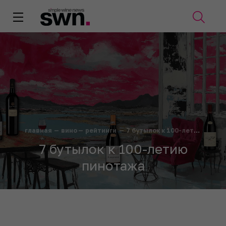
главная
—
вино
—
рейтинги
—
7 бутылок к 100-летию пинотажа
7 бутылок к 100-летию
пинотажа