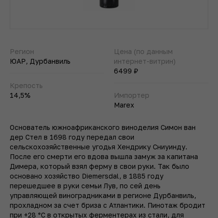
Регион
Цена (по данным
ЮАР, Дурбанвиль
интернет-витрин)
6499 ₽
Крепость
14,5%
Импортер
Marex
Основатель южноафриканского виноделия Симон ван
дер Стел в 1698 году передал свои
сельскохозяйственные угодья Хендрику Сниуинду.
После его смерти его вдова вышла замуж за капитана
Димера, который взял ферму в свои руки. Так было
основано хозяйство Diemersdal, в 1885 году
перешедшее в руки семьи Лув, по сей день
управляющей виноградниками в регионе Дурбанвиль,
прохладном за счет бриза с Атлантики. Пинотаж бродит
при +28 °C в открытых ферментерах из стали, для