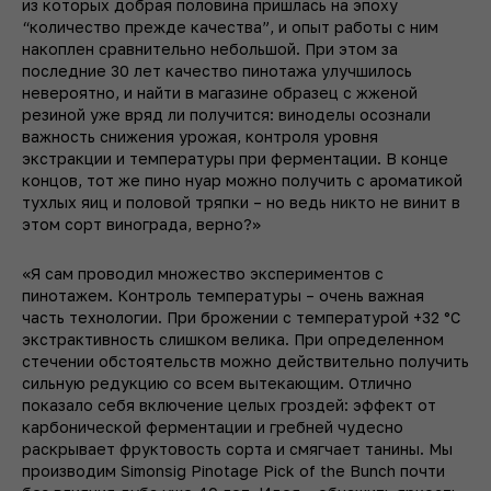
из которых добрая половина пришлась на эпоху
“количество прежде качества”, и опыт работы с ним
накоплен сравнительно небольшой. При этом за
последние 30 лет качество пинотажа улучшилось
невероятно, и найти в магазине образец с жженой
резиной уже вряд ли получится: виноделы осознали
важность снижения урожая, контроля уровня
экстракции и температуры при ферментации. В конце
концов, тот же пино нуар можно получить с ароматикой
тухлых яиц и половой тряпки – но ведь никто не винит в
этом сорт винограда, верно?»
«Я сам проводил множество экспериментов с
пинотажем. Контроль температуры – очень важная
часть технологии. При брожении с температурой +32 °C
экстрактивность слишком велика. При определенном
стечении обстоятельств можно действительно получить
сильную редукцию со всем вытекающим. Отлично
показало себя включение целых гроздей: эффект от
карбонической ферментации и гребней чудесно
раскрывает фруктовость сорта и смягчает танины. Мы
производим Simonsig Pinotage Pick of the Bunch почти