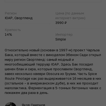
Регион
Цена (по данным
ЮАР, Свортленд
интернет-витрин)
3990 ₽
Крепость
14%
Импортер
Simple
Относительно новый (основан в 1997-м) проект Чарльза
Бака, который вместе с виноделом Эбеном Сади открыл
миру регион Свортленд: самый модный и
многообещающий терруар ЮАР. Здесь Бак посадил
шенен блан и сира, которые прославили Свортленд,
завез несколько квеври Obscura из Грузии. Часть Spice
Route Pinotage как раз выдерживается 16 месяцев в них
(остальное – в американском дубе), в них же проходит
малолактика. Ферментация в 5-тонных бетонных чанах с
пижажем два раза в день.
Яков Смирнов