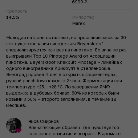
6999 ₽
Крепость
14,5%
Импортер
Marex
Молодая на фоне остальных, но прославившаяся за 30
лет существования винодельня Beyerskloof
специализируется как раз на пинотаже. Ее вина не раз
выигрывали Top 10 Pinotage Award от Ассоциации
пинотажа. Beyerskloof Kriekbult Pinotage – линейка с
одного виноградника Крикбулт в Стелленбоше.
Виноград провел 4 дня в открытых ферментерах,
ручной punchdown каждые 2 часа. Ферментация при
температуре +25... +28 °C. По завершении ЯМФ
выдержка в дубовых бочках, 50% из которых были
новыми и 50% – второго заполнения, в течение 18
месяцев.
Яков Смирнов
Впечатляющий образец, где чувствуется
серьезное развитие и возраст. В аромате