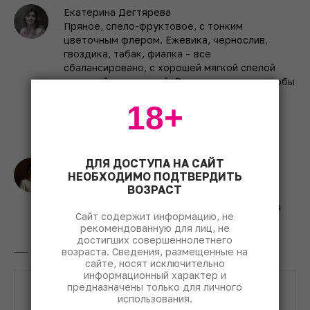
Екатерина Дегтярева
Пряное, спело-фруктовое, с тонким
цветочным флером. Ежевика, чернослив,
гвоздика, табак, фиалка – все
сбалансировано, с хорошей мягкой спелой
танинной структурой. Вино не для того, чтобы
долго думать, а чтобы пить его в компании
18+
друзей. Отлично поддержит томленые
говяжьи щечки.
88 баллов.
ДЛЯ ДОСТУПА НА САЙТ
Нина Коровенкова
НЕОБХОДИМО ПОДТВЕРДИТЬ
Красивое, элегантное: красная слива,
ВОЗРАСТ
барбарис в шоколаде, сандал, бурбонская
ваниль, бадьян и печеные каштаны. Хочется
Сайт содержит информацию, не
пить соло.
94 балла.
рекомендованную для лиц, не
достигших совершеннолетнего
возраста. Сведения, размещенные на
Fairview Pinotage 2021
сайте, носят исключительно
информационный характер и
предназначены только для личного
использования.