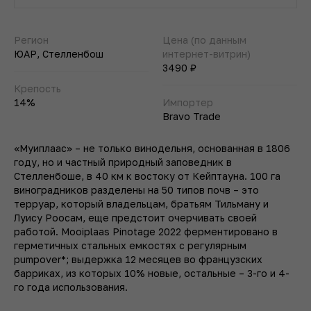
Регион
Цена (по данным
ЮАР, Стелленбош
интернет-витрин)
3490 ₽
Крепость
14%
Импортер
Bravo Trade
«Муиплаас» – не только винодельня, основанная в 1806
году, но и частный природный заповедник в
Стелленбоше, в 40 км к востоку от Кейптауна. 100 га
виноградников разделены на 50 типов почв – это
терруар, который владельцам, братьям Тильману и
Луису Роосам, еще предстоит очерчивать своей
работой. Mooiplaas Pinotage 2022 ферментировано в
герметичных стальных емкостях с регулярным
pumpover*; выдержка 12 месяцев во французских
барриках, из которых 10% новые, остальные – 3-го и 4-
го года использования.