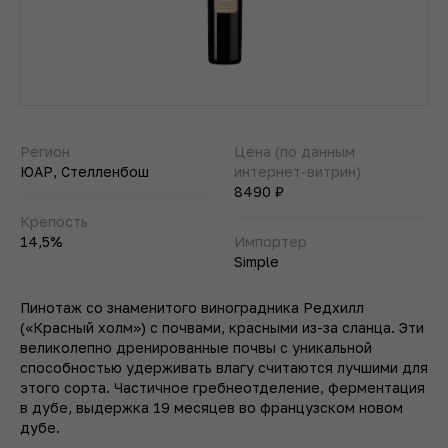
Регион
Цена (по данным
ЮАР, Стелленбош
интернет-витрин)
8490 ₽
Крепость
14,5%
Импортер
Simple
Пинотаж со знаменитого виноградника Редхилл
(«Красный холм») с почвами, красными из-за сланца. Эти
великолепно дренированные почвы с уникальной
способностью удерживать влагу считаются лучшими для
этого сорта. Частичное гребнеотделение, ферментация
в дубе, выдержка 19 месяцев во французском новом
дубе.