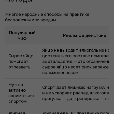
Многие народные способы на практике
бесполезны или вредны.
Популярный
Реальное действие на
миф
Яйцо не выводит алкоголь из кро
Сырое яйцо
цистеин в его составе помогает
помогает
ацетальдегид — это ограниченны
отрезветь
сырое яйцо несет риск заражени
сальмонеллезом.
Нужно
Спорт дает лишнюю нагрузку на
активно
и не ускоряет распад алкоголя в
заниматься
прогулка — да, тренировка — нет.
спортом
Жирная
Жирная еда ДО праздника полез