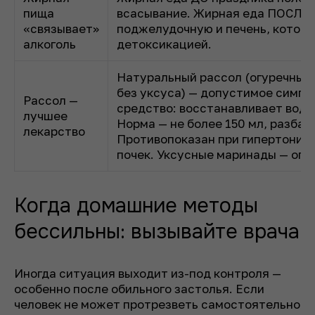
пища
всасывание. Жирная еда ПОСЛЕ
«связывает»
поджелудочную и печень, котор
алкоголь
детоксикацией.
Натуральный рассол (огуречный 
без уксуса) — допустимое симп
Рассол —
средство: восстанавливает водн
лучшее
Норма — не более 150 мл, разбави
лекарство
Противопоказан при гипертонии, 
почек. Уксусные маринады — опа
Когда домашние методы
бессильны: вызывайте врача
Иногда ситуация выходит из-под контроля —
особенно после обильного застолья. Если
человек не может протрезветь самостоятельно