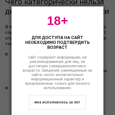
Чего категорически нельзя
делать: критические ошибки
18+
В попытках скорее прийти в норму люди часто
совершают ошибки, которые лишь усугубляют
ДЛЯ ДОСТУПА НА САЙТ
отравление. Чтобы грамотно убирать опасные
НЕОБХОДИМО ПОДТВЕРДИТЬ
токсины, забудьте про следующие методы:
ВОЗРАСТ
Крепкий кофе и энергетики.
Кофеин
Сайт содержит информацию, не
маскирует усталость, создавая ложное
рекомендованную для лиц, не
ощущение трезвости, но не выводит
достигших совершеннолетнего
алкоголь. В сочетании со спиртным кофеин
возраста. Сведения, размещенные на
сайте, носят исключительно
увеличивает нагрузку на сердце и риск
информационный характер и
аритмии (
Роспотребнадзор
).
предназначены только для личного
Баня и горячая ванна.
Сердечно-
использования.
сосудистая система и так работает
на пределе. Резкий нагрев тела при
МНЕ ИСПОЛНИЛОСЬ 18 ЛЕТ
алкогольной интоксикации может
спровоцировать аритмию