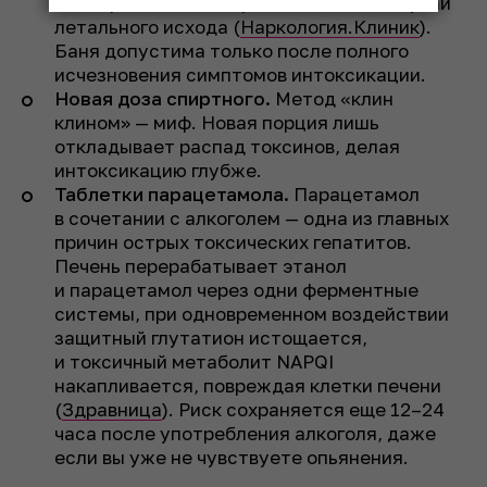
и гипертонический криз — известны случаи
летального исхода (
Наркология.Клиник
).
Баня допустима только после полного
исчезновения симптомов интоксикации.
Новая доза спиртного.
Метод «клин
клином» — миф. Новая порция лишь
откладывает распад токсинов, делая
интоксикацию глубже.
Таблетки парацетамола.
Парацетамол
в сочетании с алкоголем — одна из главных
причин острых токсических гепатитов.
Печень перерабатывает этанол
и парацетамол через одни ферментные
системы, при одновременном воздействии
защитный глутатион истощается,
и токсичный метаболит NAPQI
накапливается, повреждая клетки печени
(
Здравница
). Риск сохраняется еще 12–24
часа после употребления алкоголя, даже
если вы уже не чувствуете опьянения.