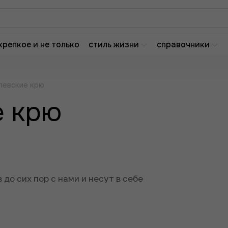
крепкое и не только
стиль жизни
справочники
левские крю
е крю
до сих пор с нами и несут в себе