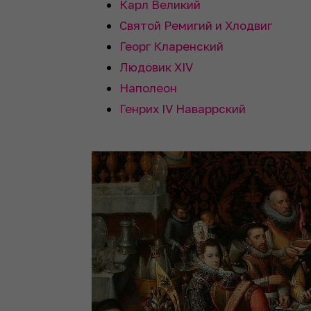
Карл Великий
Святой Ремигий и Хлодвиг
Георг Кларенский
Людовик XIV
Наполеон
Генрих IV Наваррский