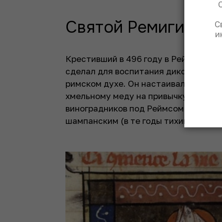
Святой Ремигий и 
С
и
Крестивший в 496 году в Реймсе кор
сделал для воспитания диковатого ко
римском духе. Он настаивал на заме
хмельному меду на привычку пить ви
виноградников под Реймсом. А Рожд
шампанским (в те годы тихим).