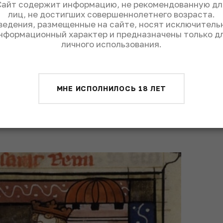
Сайт содержит информацию, не рекомендованную дл
лиц, не достигших совершеннолетнего возраста.
Хлодвиг
ведения, размещенные на сайте, носят исключитель
нформационный характер и предназначены только д
личного использования.
оля франков Хлодвига святой многое
роля и его свиты в христианском и
не германского пристрастия к пиву и
МНЕ ИСПОЛНИЛОСЬ 18 ЛЕТ
но за трапезой. Вино было местным, с
ество 496 года было первым, отмеченным