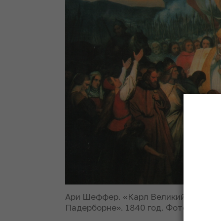
Ари Шеффер. «Карл Великий приним
Падерборне». 1840 год. Фото: © Об