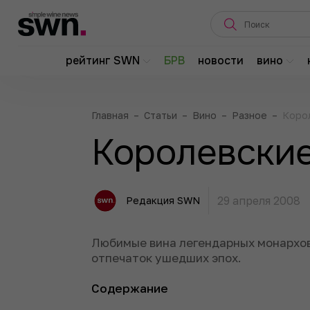
рейтинг SWN
БРВ
новости
вино
Главная
–
Статьи
–
Вино
–
Разное
–
Коро
Королевски
29 апреля 2008
Редакция SWN
Любимые вина легендарных монархов 
отпечаток ушедших эпох.
Содержание