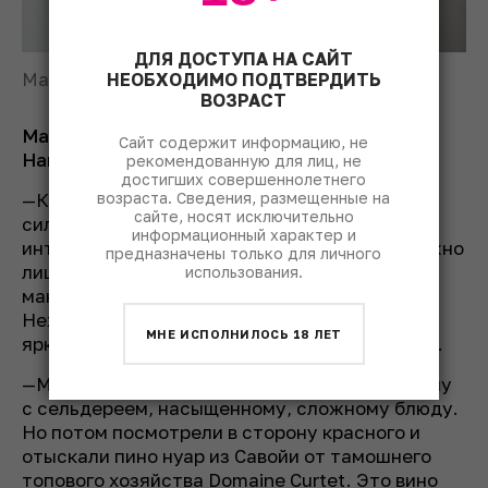
ДЛЯ ДОСТУПА НА САЙТ
Максим Дмитриев, сомелье ресторана
НЕОБХОДИМО ПОДТВЕРДИТЬ
ВОЗРАСТ
Максим Дмитриев, сомелье ресторана
Сайт содержит информацию, не
Harvest.
рекомендованную для лиц, не
достигших совершеннолетнего
—Кроме классических сочетаний, вроде
возраста. Сведения, размещенные на
сайте, носят исключительно
сильванера с белой спаржей, есть масса
информационный характер и
интересных комбинаций овощей с вином, нужно
предназначены только для личного
лишь поэкспе­риментировать. Мы стараемся
использования.
максимально подчёркивать вкус овощей.
Нежные по структуре овощи легко затмить
МНЕ ИСПОЛНИЛОСЬ 18 ЛЕТ
ярким вином, так что нужно быть аккуратнее.
—Мы долго не могли придумать пару к террину
с сельдереем, насыщенному, сложному блюду.
Но потом посмотрели в сторону красного и
отыскали пино нуар из Савойи от тамошнего
топового хозяйства Domaine Curtet. Это вино