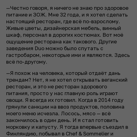
—Честно говоря, я ничего не знаю про здоровое
питание и ЗОЖ. Мне 32 года, и я хотел сделать
настоящий ресторан, где всё по-взрослому.
Живые цветы, дизайнерская мебель, винный
шкаф, персонал в дорогих костюмах. Вот моё
ощущение ресторана как такового. Другие
заведения Duo можно было спутать с
гастробаром, некоторые ими и являются. Здесь
всё по-другому.
—Я похож на человека, который отдаё­т дань
трендам? Нет, я не хотел открывать веганский
ресторан, и это не ресторан здорового
питания, просто у нас главную роль играют
овощи. Я всегда их готовил. Когда в 2014 году
грянули санкции на ввоз продуктов, половина
моего меню исчезла. Лосось, мясо — всё
закончилось в один день. И я стал готовить
морковку и капусту. Я тогда впервые съездил в
Финляндию, побывал в Chef & Sommelier и