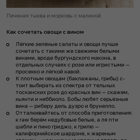
Печеная тыква и морковь с малиной
Как сочетать овощи с вином
Лёгкие зелёные салаты и овощи лучше
сочетать с такими же свежими белыми
винами, вроде бургундского макона, в
отдельных случаях с розе или игристыми —
просекко и лёгкой кавой.
К плотным овощам (баклажаны, грибы) с­
тоит выбирать из спектра от тельных
тосканских розе до красных вин — скажем,
кьянти и неббиоло. Бобы любят серьёзные
вина — риберу дель д­уэро и брунелло.
Отталкивайтесь от способа приготовления:
к raw берём недубовые белые, а ля пти
шабли и пино гриджо, к грилю —
калифорнийское шардоне, к жареным