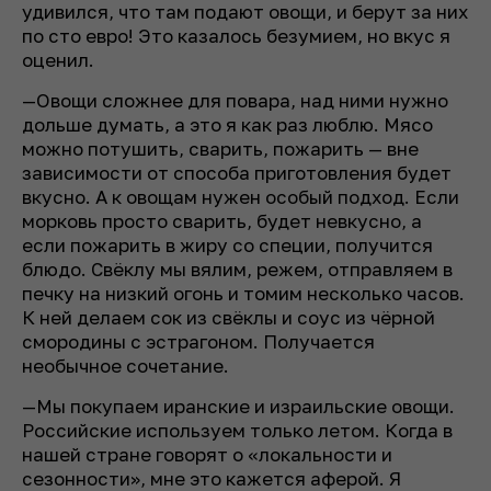
удивился, что там подают овощи, и берут за них
по сто евро! Это казалось безумием, но вкус я
оценил.
—Овощи сложнее для повара, над ними нужно
дольше думать, а это я как раз люблю. Мясо
можно потушить, сварить, пожарить — вне
зависимости от способа приготовления будет
вкусно. А к овощам нужен особый подход. Если
морковь просто сварить, будет невкусно, а
если пожарить в жиру со специи, получится
блюдо. Свёклу мы вялим, режем, отправляем в
печку на низкий огонь и томим несколько часов.
К ней делаем сок из свёклы и соус из чёрной
смородины с эстрагоном. Получается
необычное сочетание.
—Мы покупаем иранские и израильские овощи.
Российские используем только летом. Когда в
нашей стране говорят о «локальности и
сезонности», мне это кажется аферой. Я