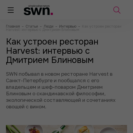
Главная
–
Статьи
–
Люди
–
Интервью
–
Как устроен ресторан
Harvest: интервью с Дмитрием Блиновым
Как устроен ресторан
Harvest: интервью с
Дмитрием Блиновым
SWN побывал в новом ресторане Harvest в
Санкт-Петербурге и пообщался с его
владельцем и шеф-поваром Дмитрием
Блиновым о скандинавской философии,
экологической составляющей и сочетаниях
овощей с вином.