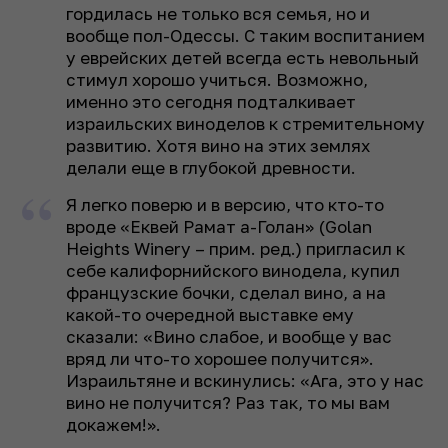
гордилась не только вся семья, но и
вообще пол-Одессы. С таким воспитанием
у еврейских детей всегда есть невольный
стимул хорошо учиться. Возможно,
именно это сегодня подталкивает
израильских виноделов к стремительному
развитию. Хотя вино на этих землях
делали еще в глубокой древности.
Я легко поверю и в версию, что кто-то
вроде «Еквей Рамат а-Голан» (Golan
Heights Winery – прим. ред.) пригласил к
себе калифорнийского винодела, купил
французские бочки, сделал вино, а на
какой-то очередной выставке ему
сказали: «Вино слабое, и вообще у вас
вряд ли что-то хорошее получится».
Израильтяне и вскинулись: «Ага, это у нас
вино не получится? Раз так, то мы вам
докажем!».