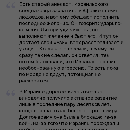
Есть старый анекдот. Израильского
спецназовца захватило в Африке племя
людоедов, и вот ему обещают исполнить
последнее желание. Он говорит: ударьте-
ка меня. Дикари удивляются, но
выполняют желание и бьют его. И тут он
достает свой «Узи», всех расстреливает и
уходит. Когда его спросили, почему он
сразу так не сделал, он ответил: так
потом бы сказали, что Израиль проявил
необоснованную агрессию. То есть пока
по морде не дадут, потенциал не
раскроется.
В Израиле дорогое, качественное
виноделие получило активное развитие
лишь в последние пару десятков лет,
когда страна стала более открыта миру.
Долгое время она была в блокаде: из-за
войн, из-за того что Израиль побеждал и
не был готов потом идти на уступки,