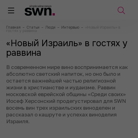
Главная
–
Статьи
–
Люди
–
Интервью
–
«Новый Израиль» в
гостях у раввина
«Новый Израиль» в гостях у
раввина
В современном мире вино воспринимается как
абсолютно светский напиток, но оно было и
остается важнейшей частью религиозной
жизни в христианстве и иудаизме. Раввин
московской еврейской общины «Среди своих»
Иосеф Херсонский продегустировал для SWN
восемь вин трех израильских виноделен и
рассказал о кашруте и успехах виноделия
Израиля.