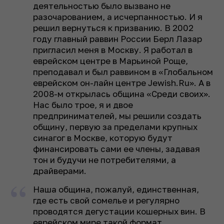
деятельностью было вызвано не
разочарованием, а исчерпанностью. И я
решил вернуться к призванию. В 2002
году главный раввин России Берл Лазар
пригласил меня в Москву. Я работал в
еврейском центре в Марьиной Роще,
преподавал и был раввином в «Глобальном
еврейском он-лайн центре Jewish.Ru». А в
2008-м открылась община «Среди своих».
Нас было трое, я и двое
предпринимателей, мы решили создать
общину, первую за пределами крупных
синагог в Москве, которую будут
финансировать сами ее члены, задавая
тон и будучи не потребителями, а
драйверами.
Наша община, пожалуй, единственная,
где есть свой сомелье и регулярно
проводятся дегустации кошерных вин. В
еврейском мире такой формат