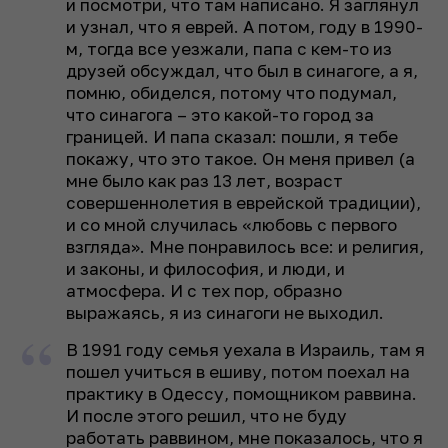
и посмотри, что там написано. Я заглянул
и узнал, что я еврей. А потом, году в 1990-
м, тогда все уезжали, папа с кем-то из
друзей обсуждал, что был в синагоге, а я,
помню, обиделся, потому что подумал,
что синагога – это какой-то город за
границей. И папа сказал: пошли, я тебе
покажу, что это такое. Он меня привел (а
мне было как раз 13 лет, возраст
совершеннолетия в еврейской традиции),
и со мной случилась «любовь с первого
взгляда». Мне понравилось все: и религия,
и законы, и философия, и люди, и
атмосфера. И с тех пор, образно
выражаясь, я из синагоги не выходил.
В 1991 году семья уехала в Израиль, там я
пошел учиться в ешиву, потом поехал на
практику в Одессу, помощником раввина.
И после этого решил, что не буду
работать раввином, мне показалось, что я