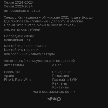
сорта винограда
крепкое и не только
рейтинги
рецепты коктейлей
события
глоссарий
рейтинги Simple wine news
Сезон 2026-2027
Сезон 2025-2026
Сезон 2024-2025
Сезон 2023-2024
интересные статьи
Сандро Хатиашвили – об урожае 2021 года в Бордо
Где пробовать «полезные» десерты в Москве
Новый Simple Wine News вышел из печати
рецепты коктейлей
Последнее слово
Лошадиная шея
Коктейли для вечеринки
Коктейли с мартини
алкогольные калькуляторы
Алкогольный калькулятор для водителей
читателям
о нас