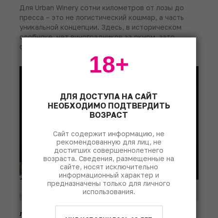
Для Urban Winery сотни километров от лозы до
пресса – это не логистический кошмар, а часть
уникальной концепции. Здесь, в историческом
особняке, нет виноградников за окном, зато
формируется свой ос...
18+
ДЛЯ ДОСТУПА НА САЙТ
НЕОБХОДИМО ПОДТВЕРДИТЬ
ВОЗРАСТ
Сайт содержит информацию, не
рекомендованную для лиц, не
достигших совершеннолетнего
возраста. Сведения, размещенные на
сайте, носят исключительно
информационный характер и
предназначены только для личного
использования.
люди
интервью