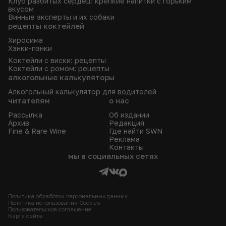
Клуб разбитых сердец: крепкие напитки с горьким
вкусом
Винные эксперты и их собаки
рецепты коктейлей
Хиросима
Хэнки-пэнки
Коктейли с виски: рецепты
Коктейли с ромом: рецепты
алкогольные калькуляторы
Алкогольный калькулятор для водителей
читателям
о нас
Рассылка
Об издании
Архив
Редакция
Fine & Rare Wine
Где найти SWN
Реклама
Контакты
мы в социальных сетях
Политика обработки персональных данных
Политика использования Сookies
Пользовательское соглашение
Карта сайта