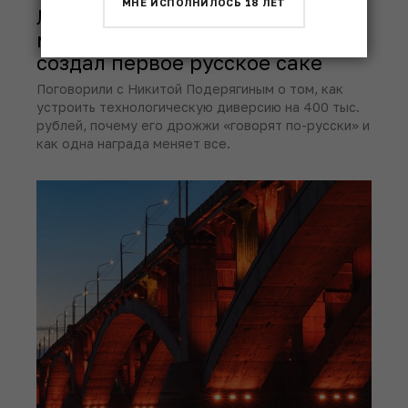
МНЕ ИСПОЛНИЛОСЬ 18 ЛЕТ
Любопытный человек против
мифов: Никита Подерягин
создал первое русское саке
Поговорили с Никитой Подерягиным о том, как
устроить технологическую диверсию на 400 тыс.
рублей, почему его дрожжи «говорят по-русски» и
как одна награда меняет все.