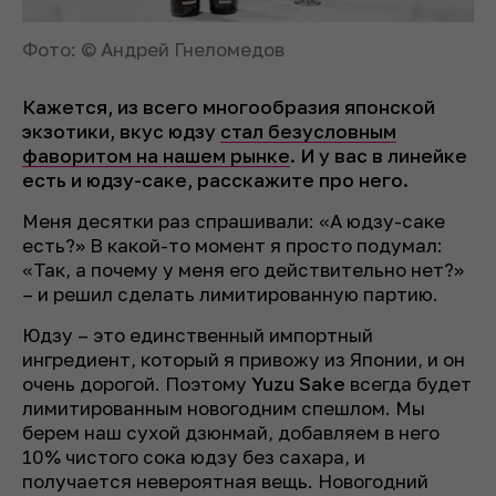
Фото: © Андрей Гнеломедов
Кажется, из всего многообразия японской
экзотики, вкус юдзу
стал безусловным
фаворитом на нашем рынке
. И у
вас в линейке
есть и юдзу-саке, расскажите про него.
Меня десятки раз спрашивали: «А юдзу-саке
есть?» В какой-то момент я просто подумал:
«Так, а почему у меня его действительно нет?»
– и решил сделать лимитированную партию.
Юдзу – это единственный импортный
ингредиент, который я привожу из Японии, и он
очень дорогой. Поэтому
Yuzu Sake
всегда будет
лимитированным новогодним спешлом. Мы
берем наш сухой дзюнмай, добавляем в него
10% чистого сока юдзу без сахара, и
получается невероятная вещь. Новогодний