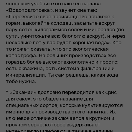
японском учебнике по саке есть глава
«Водоподготовка», и звучит она так:
«Перевезите свое производство поближе к
горам, выкопайте колодец, засыпьте вокруг
пару сотен килограммов солей и минералов (по
сути, уничтожьте всю биологию вокруг), и через
несколько лет у вас будет хорошая вода». Кто-
то может сказать, что это экологическая
катастрофа. На больших производствах все
гораздо более высокотехнологично и просто:
есть скважина, есть система фильтрации и
минерализации. Ты сам решаешь, какая вода
тебе нужна.
*
«С
акамаи
»
дословно переводится как «рис
для саке», это общее название для
специальных сортов, которые культивируются
именно для производства этого напитка. Их
ключевое отличие заключается в крупном и
прочном зерне, которое выдерживает
интенсивную шлифовку, а также в наличии