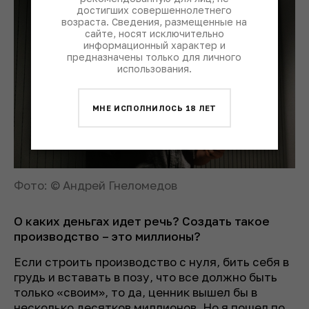
достигших совершеннолетнего
возраста. Сведения, размещенные на
сайте, носят исключительно
информационный характер и
предназначены только для личного
использования.
МНЕ ИСПОЛНИЛОСЬ 18 ЛЕТ
Фото: © Андрей Гнеломедов
О каких деньгах идет речь? Создать такое
производство – это миллионы?
Если строить производство с нуля, бить себя в
грудь и вставать в позу, что все должно быть
только «своим», то да, ценник вышел бы в
несколько десятков миллионов. Но я пошел по