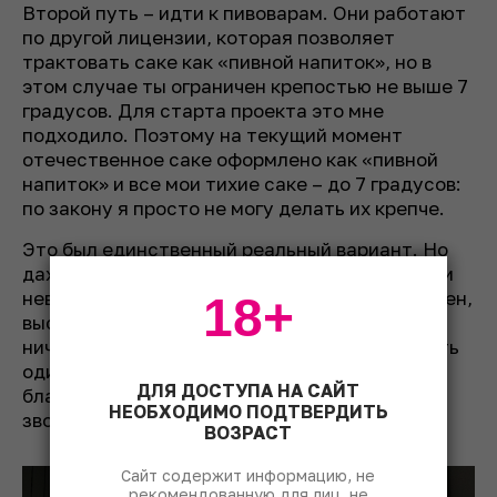
Второй путь – идти к пивоварам. Они работают
по другой лицензии, которая позволяет
трактовать саке как «пивной напиток», но в
этом случае ты ограничен крепостью не выше 7
градусов. Для старта проекта это мне
подходило. Поэтому на текущий момент
отечественное саке оформлено как «пивной
напиток» и все мои тихие саке – до 7 градусов:
по закону я просто не могу делать их крепче.
Это был единственный реальный вариант. Но
даже здесь найти партнеров оказалось почти
невозможным. Я обзвонил около 200 пивоварен,
18+
выслушивая, что я «молодой чудак», который
ничего не понимает. Согласился сотрудничать
один человек – Женя Доронин, за что я ему и
ДЛЯ ДОСТУПА НА САЙТ
благодарен. Вот такая статистика холодных
НЕОБХОДИМО ПОДТВЕРДИТЬ
звонков и запуска новых продуктов.
ВОЗРАСТ
Сайт содержит информацию, не
рекомендованную для лиц, не