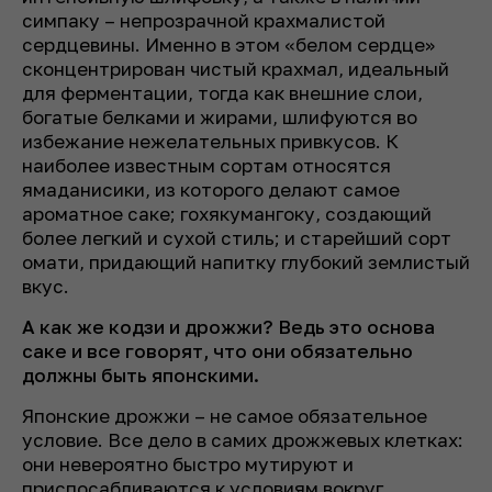
симпаку – непрозрачной крахмалистой
сердцевины. Именно в этом «белом сердце»
сконцентрирован чистый крахмал, идеальный
для ферментации, тогда как внешние слои,
богатые белками и жирами, шлифуются во
избежание нежелательных привкусов. К
наиболее известным сортам относятся
ямаданисики, из которого делают самое
ароматное саке; гохякумангоку, создающий
более легкий и сухой стиль; и старейший сорт
омати, придающий напитку глубокий землистый
вкус.
А как же кодзи и дрожжи? Ведь это основа
саке и все говорят, что они
обязательно
должны быть японскими.
Японские дрожжи – не самое обязательное
условие. Все дело в самих дрожжевых клетках:
они невероятно быстро мутируют и
приспосабливаются к условиям вокруг.