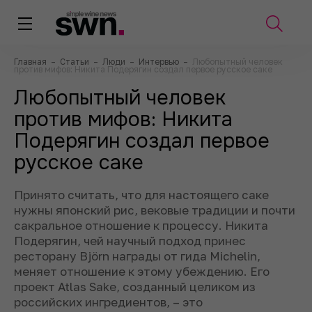
Главная
–
Статьи
–
Люди
–
Интервью
–
Любопытный человек
против мифов: Никита Подерягин создал первое русское саке
Любопытный человек
против мифов: Никита
Подерягин создал первое
русское саке
Принято считать, что для настоящего саке
нужны японский рис, вековые традиции и почти
сакральное отношение к процессу. Никита
Подерягин, чей научный подход принес
ресторану Björn награды от гида Michelin,
меняет отношение к этому убеждению. Его
проект Atlas Sake, созданный целиком из
российских ингредиентов, – это