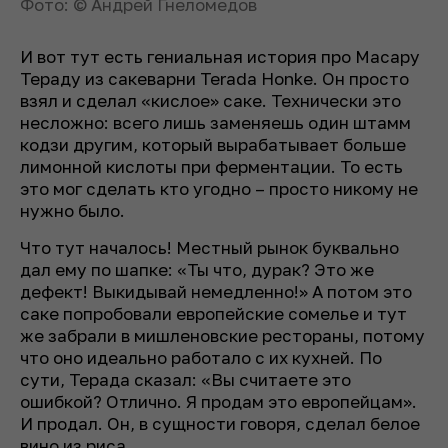
Фото: © Андрей Гнеломедов
И вот тут есть гениальная история про Масару
Тераду из сакеварни Terada Honke. Он просто
взял и сделал «кислое» саке. Технически это
несложно: всего лишь заменяешь один штамм
кодзи другим, который вырабатывает больше
лимонной кислоты при ферментации. То есть
это мог сделать кто угодно – просто никому не
нужно было.
Что тут началось! Местный рынок буквально
дал ему по шапке: «Ты что, дурак? Это же
дефект! Выкидывай немедленно!» А потом это
саке попробовали европейские сомелье и тут
же забрали в мишленовские рестораны, потому
что оно идеально работало с их кухней. По
сути, Терада сказал: «Вы считаете это
ошибкой? Отлично. Я продам это европейцам».
И продал. Он, в сущности говоря, сделал белое
вино из риса.