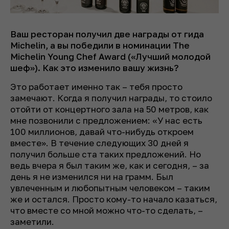
Ваш ресторан получил две награды от гида
Michelin, а вы победили в номинации The
Michelin Young Chef Award (
«
Лучший молодой
шеф
»
)
. Как это изменило вашу жизнь?
Это работает именно так – тебя просто
замечают. Когда я получил награды, то стоило
отойти от концертного зала на 50 метров, как
мне позвонили с предложением: «У нас есть
100 миллионов, давай что-нибудь откроем
вместе». В течение следующих 30 дней я
получил больше ста таких предложений. Но
ведь вчера я был таким же, как и сегодня, – за
день я не изменился ни на грамм. Был
увлеченным и любопытным человеком – таким
же и остался. Просто кому-то начало казаться,
что вместе со мной можно что-то сделать, –
заметили.