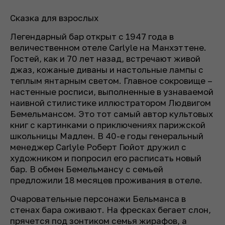
Сказка для взрослых
Легендарный бар открыт с 1947 года в
величественном отеле Carlyle на Манхэттене.
Гостей, как и 70 лет назад, встречают живой
джаз, кожаные диваны и настольные лампы с
теплым янтарным светом. Главное сокровище –
настенные росписи, выполненные в узнаваемой
наивной стилистике иллюстратором Людвигом
Бемельмансом. Это тот самый автор культовых
книг с картинками о приключениях парижской
школьницы Мадлен. В 40-е годы генеральный
менеджер Carlyle Роберт Гюйот дружил с
художником и попросил его расписать новый
бар. В обмен Бемельмансу с семьей
предложили 18 месяцев проживания в отеле.
Очаровательные персонажи Бельманса в
стенах бара оживают. На фресках бегает слон,
прячется под зонтиком семья жирафов, а