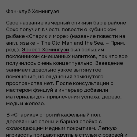
Фан-клуб Хемингуэя
Свое название камерный спикизи бар в районе
Сохо получил в честь повести о кубинском
рыбаке «Старик и море» (название повести на
англ. языке – The Old Man and the Sea. – Прим.
ред.).
Эрнест Хемингуэй
был большим
поклонником смешанных напитков, так что все
получилось очень концептуально. Заведение
занимает довольно узкое вытянутое
помещение, но ощущения замкнутого
пространства нет. После консультации с
мастером фэншуй в интерьер добавили
материалы для привлечения успеха: дерево,
медь и железо.
В «Старике» строгий кафельный пол,
деревянные стены и барная стойка с
охлаждающим медным покрытием. Легкую
игривость придают круглые стулья с розовой и