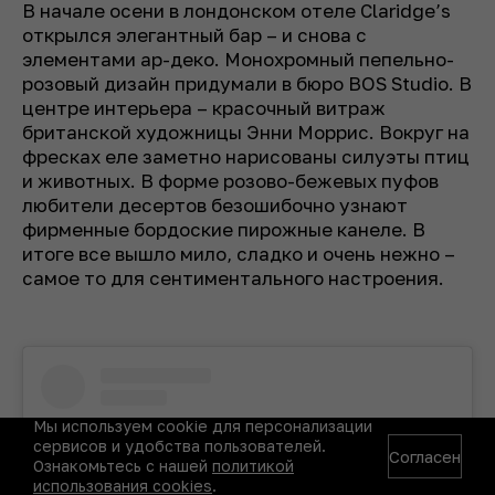
В начале осени в лондонском отеле Сlaridge’s
открылся элегантный бар – и снова с
элементами ар-деко. Монохромный пепельно-
розовый дизайн придумали в бюро BOS Studio. В
центре интерьера – красочный витраж
британской художницы Энни Моррис. Вокруг на
фресках еле заметно нарисованы силуэты птиц
и животных. В форме розово-бежевых пуфов
любители десертов безошибочно узнают
фирменные бордоские пирожные канеле. В
итоге все вышло мило, сладко и очень нежно –
самое то для сентиментального настроения.
Мы используем cookie для персонализации
сервисов и удобства пользователей.
Согласен
Ознакомьтесь с нашей
политикой
использования cookies
.