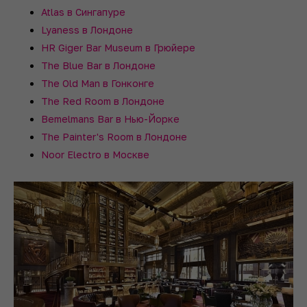
Atlas в Сингапуре
Lyaness в Лондоне
HR Giger Bar Museum в Грюйере
The Blue Bar в Лондоне
The Old Man в Гонконге
The Red Room в Лондоне
Bemelmans Bar в Нью-Йорке
The Painter's Room в Лондоне
Noor Electro в Москве