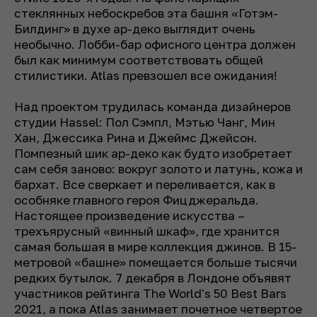
стеклянных небоскребов эта башня «Готэм-
Билдинг» в духе ар-деко выглядит очень
необычно. Лобби-бар офисного центра должен
был как минимум соответствовать общей
стилистики. Atlas превзошел все ожидания!
Над проектом трудилась команда дизайнеров
студии Hassel: Пол Сэмпл, Мэтью Чанг, Мин
Хан, Джессика Рина и Джеймс Джейсон.
Помпезный шик ар-деко как будто изобретает
сам себя заново: вокруг золото и латунь, кожа и
бархат. Все сверкает и переливается, как в
особняке главного героя Фицджеральда.
Настоящее произведение искусства –
трехъярусный «винный шкаф», где хранится
самая большая в мире коллекция джинов. В 15-
метровой «башне» помещается больше тысячи
редких бутылок. 7 декабря в Лондоне объявят
участников рейтинга The World's 50 Best Bars
2021, а пока Atlas занимает почетное четвертое