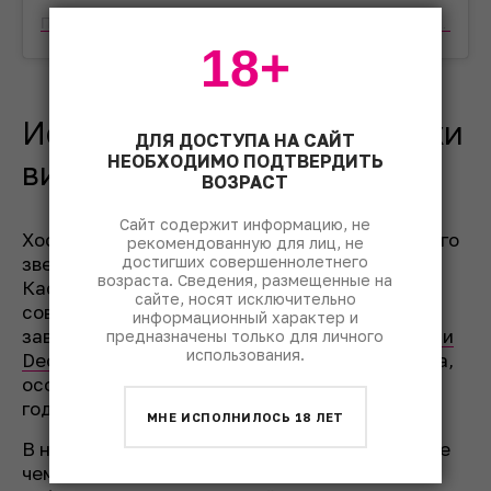
Публикация от Российская Ассоциация Сомелье (@rasommelier)
18+
История невероятной кражи
ДЛЯ ДОСТУПА НА САЙТ
НЕОБХОДИМО ПОДТВЕРДИТЬ
вина в Испании
ВОЗРАСТ
Сайт содержит информацию, не
Хосе Поло, совладелец и сомелье отмеченного
рекомендованную для лиц, не
достигших совершеннолетнего
звездой Michelin ресторана-отеля Atrio в
возраста. Сведения, размещенные на
Касересе, обратился с заявлением к ворам,
сайте, носят исключительно
совершившим кражу 45 бутылок из его
информационный характер и
заведения на прошлой неделе. В
комментарии
предназначены только для личного
использования.
Decanter
он отметил, что готов выкупить вина,
особенно редчайшее Château D’Yquem 1806
года.
МНЕ ИСПОЛНИЛОСЬ 18 ЛЕТ
В настоящее время ущерб оценивается более
чем в миллион евро. Помимо 10 бутылок