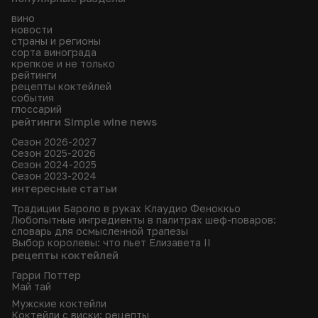
вино
новости
страны и регионы
сорта винограда
крепкое и не только
рейтинги
рецепты коктейлей
события
глоссарий
рейтинги Simple wine news
Сезон 2026-2027
Сезон 2025-2026
Сезон 2024-2025
Сезон 2023-2024
интересные статьи
Традиции Бароло в руках Клаудио Феноккьо
Любопытные ингредиенты в палитрах шеф-поваров:
словарь для осмысленной трапезы
Выбор королевы: что пьет Елизавета II
рецепты коктейлей
Гарри Поттер
Май тай
Мужские коктейли
Коктейли с виски: рецепты