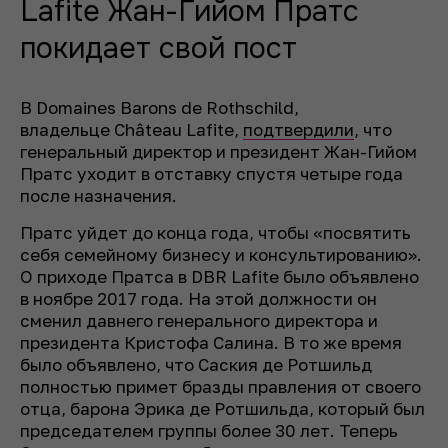
Lafite Жан-Гийом Пратс
покидает свой пост
В Domaines Barons de Rothschild,
владельце Château Lafite,
подтвердили
, что
генеральный директор и президент Жан-Гийом
Пратс уходит в отставку спустя четыре года
после назначения.
Пратс уйдет до конца года, чтобы «посвятить
себя семейному бизнесу и консультированию».
О приходе Пратса в DBR Lafite было объявлено
в ноябре 2017 года. На этой должности он
сменил давнего генерального директора и
президента Кристофа Салина. В то же время
было объявлено, что Саския де Ротшильд
полностью примет бразды правления от своего
отца, барона Эрика де Ротшильда, который был
председателем группы более 30 лет. Теперь