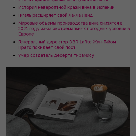
История невероятной кражи вина в Испании
Гигаль расширяет свой Ла-Ла Ленд
Мировые объемы производства вина снизятся в
2021 году из-за экстремальных погодных условий в
Европе
Генеральный директор DBR Lafite Жан-Гийом
Пратс покидает свой пост
Умер создатель десерта тирамису