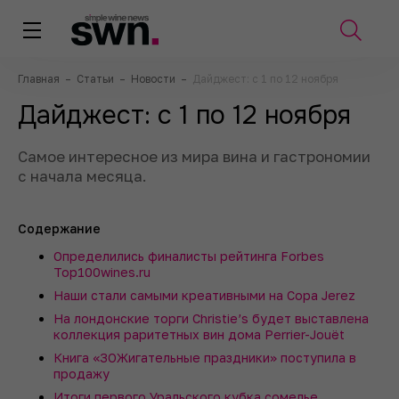
Главная
–
Статьи
–
Новости
–
Дайджест: с 1 по 12 ноября
Дайджест: с 1 по 12 ноября
Самое интересное из мира вина и гастрономии
с начала месяца.
Содержание
Определились финалисты рейтинга Forbes
Top100wines.ru
Наши стали самыми креативными на Copa Jerez
На лондонские торги Christie’s будет выставлена
коллекция раритетных вин дома Perrier-Jouët
Книга «ЗОЖигательные праздники» поступила в
продажу
Итоги первого Уральского кубка сомелье