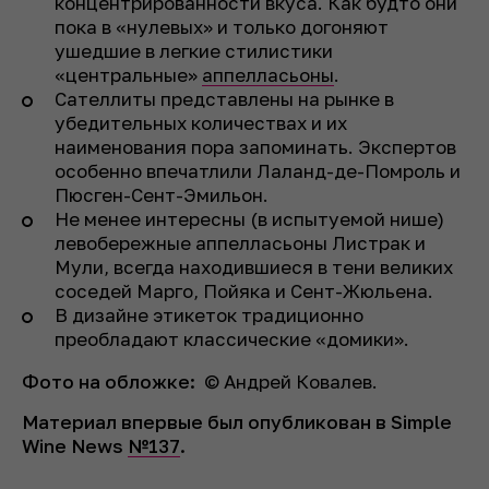
концентрированности вкуса. Как будто они
пока в «нулевых» и только догоняют
ушедшие в легкие стилистики
«центральные»
аппелласьоны
.
Сателлиты представлены на рынке в
убедительных количествах и их
наименования пора запоминать. Экспертов
особенно впечатлили Лаланд-де-Помроль и
Пюсген-Сент-Эмильон.
Не менее интересны (в испытуемой нише)
левобережные аппелласьоны Листрак и
Мули, всегда находившиеся в тени великих
соседей Марго, Пойяка и Сент-Жюльена.
В дизайне этикеток традиционно
преобладают классические «домики».
Фото на обложке:
© Андрей Ковалев.
Материал впервые был опубликован в Simple
Wine News
№137
.