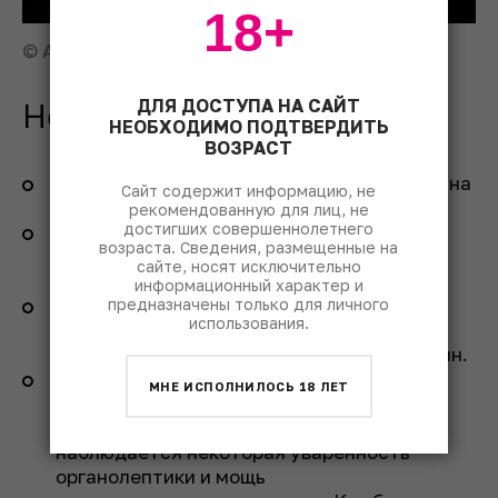
18+
© Андрей Ковалев
ДЛЯ ДОСТУПА НА САЙТ
Некоторые выводы
НЕОБХОДИМО ПОДТВЕРДИТЬ
ВОЗРАСТ
Выбор бордо в диапазоне 1000-5000 руб. на
Сайт содержит информацию, не
полках весьма широкий.
рекомендованную для лиц, не
достигших совершеннолетнего
Интересно, что в этой нише можно найти
возраста. Сведения, размещенные на
вина 5-10-летнего возраста, зрелые
сайте, носят исключительно
и развитые.
информационный характер и
Уровень многих вин довольно высок, и это
предназначены только для личного
использования.
типичные бордо. Их стилистика – от
олдскула до современных молодежных вин.
У вин Кот-де-Бордо (а «котов» всего пять
МНЕ ИСПОЛНИЛОСЬ 18 ЛЕТ
плюс общий для всех женериков Côtes de
Bordeaux) при весьма приличном уровне
наблюдается некоторая уваренность
органолептики и мощь