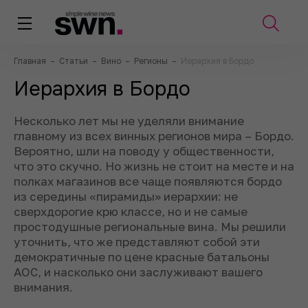
Главная
–
Статьи
–
Вино
–
Регионы
–
Иерархия в Бордо
Иерархия в Бордо
Несколько лет мы не уделяли внимание
главному из всех винных регионов мира – Бордо.
Вероятно, шли на поводу у общественности,
что это скучно. Но жизнь не стоит на месте и на
полках магазинов все чаще появляются бордо
из середины «пирамиды» иерархии: не
сверхдорогие крю классе, но и не самые
простодушные региональные вина. Мы решили
уточнить, что же представляют собой эти
демократичные по цене красные батальоны
АОС, и насколько они заслуживают вашего
внимания.