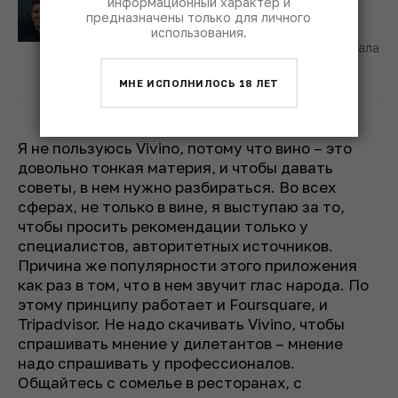
информационный характер и
Иван Глушков
предназначены только для личного
использования.
создатель гастрономического telegram-канала
«Соль», @glushkovglushkov
МНЕ ИСПОЛНИЛОСЬ 18 ЛЕТ
Я не пользуюсь Vivino, потому что вино – это
довольно тонкая материя, и чтобы давать
советы, в нем нужно разбираться. Во всех
сферах, не только в вине, я выступаю за то,
чтобы просить рекомендации только у
специалистов, авторитетных источников.
Причина же популярности этого приложения
как раз в том, что в нем звучит глас народа. По
этому принципу работает и Foursquare, и
Tripadvisor. Не надо скачивать Vivino, чтобы
спрашивать мнение у дилетантов – мнение
надо спрашивать у профессионалов.
Общайтесь с сомелье в ресторанах, с