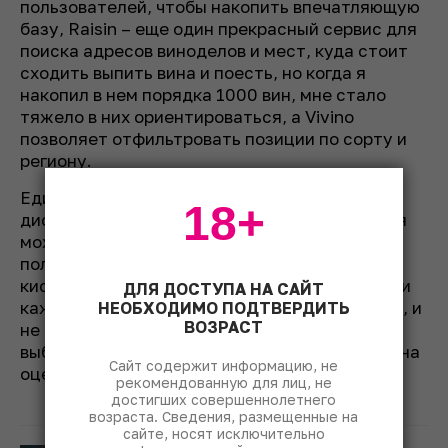
пользователей, чтобы накопить впечатляющую
базу, Raisin – еще один прекрасный сервис для
поиска адресов виноделов и мест, куда стоит
сходить выпить вина и поесть, но когда я
накопил в нем порядка 1000 вин, мне стало
тяжело в них ориентироваться, а Vivino
позволяет отфильтровать позиции по сорту и
региону.
Единственное, чего не хватает в Vivino, – это
18+
дисклеймера о том, что мнение пользователя
может не совпадать с мнением других
пользователей, а параметры цены или
кислотности не являются аксиомой. Все-таки
ДЛЯ ДОСТУПА НА САЙТ
каждый из нас воспринимает вино по-своему, и
НЕОБХОДИМО ПОДТВЕРДИТЬ
ВОЗРАСТ
не должно быть таких ситуаций, что человек
выбирал вино, ориентируясь исключительно на
Сайт содержит информацию, не
оценку 4,2.
рекомендованную для лиц, не
достигших совершеннолетнего
возраста. Сведения, размещенные на
сайте, носят исключительно