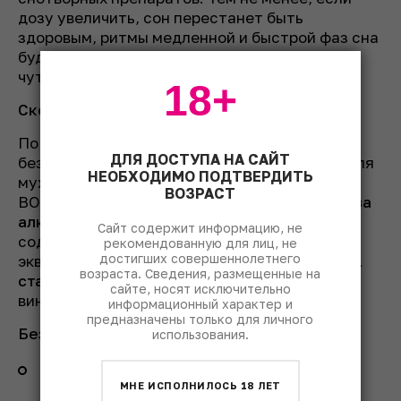
дозу увеличить, сон перестанет быть
здоровым, ритмы медленной и быстрой фаз сна
будут сбиваться, он будет поверхностным и
чутким.
18+
Сколько можно пить?
По рекомендации ВОЗ, существуют
ДЛЯ ДОСТУПА НА САЙТ
безопасные нормы употребления алкоголя для
НЕОБХОДИМО ПОДТВЕРДИТЬ
мужчин и женщин в неделю. Специалистами
ВОЗРАСТ
ВОЗ установлено понятие «
Стандартная доза
алкоголя»
– доза вина или алкоголя,
Сайт содержит информацию, не
содержащая алкоголь в количестве,
рекомендованную для лиц, не
достигших совершеннолетнего
эквивалентном 10 граммам чистого спирта.
1
возраста. Сведения, размещенные на
стандартная доза
– это 100 граммов сухого
сайте, носят исключительно
вина.
информационный характер и
предназначены только для личного
Без риска для здоровья можно пить:
использования.
мужчинам до 3-4 доз в день или 21 доза в
неделю;
МНЕ ИСПОЛНИЛОСЬ 18 ЛЕТ