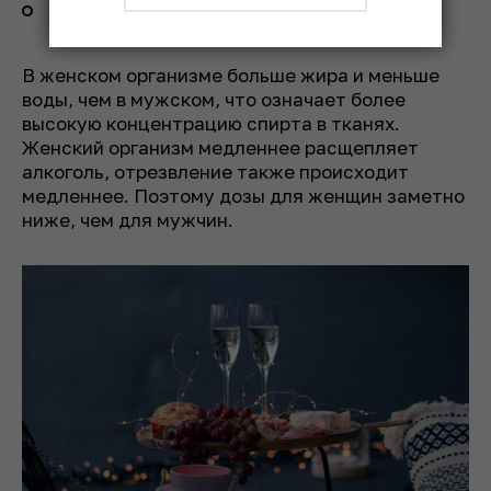
женщинам до 2 доз в день или 14 доз в
неделю.
В женском организме больше жира и меньше
воды, чем в мужском, что означает более
высокую концентрацию спирта в тканях.
Женский организм медленнее расщепляет
алкоголь, отрезвление также происходит
медленнее. Поэтому дозы для женщин заметно
ниже, чем для мужчин.