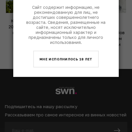
Сайт содержит информацию, не
рекомендованную для лиц, не
достигших совершеннолетнего
Как аномальное пекло
Храм музыки над
возраста. Сведения, размещенные на
2026 года переписывает
чертогами Диониса:
сайте, носят исключительно
информационный характер и
правила виноделия в
история винных погребов
предназначены только для личного
Бордо
Романовых под Малым
использования.
залом консерватории
МНЕ ИСПОЛНИЛОСЬ 18 ЛЕТ
Подпишитесь на нашу рассылку
Рассказываем про самое интересное из винных новостей