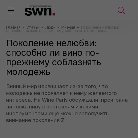
Главная
–
Статьи
–
Люди
–
Мнения
–
Поколение нелюбви:
способно ли вино по-прежнему соблазнять молодежь
Поколение нелюбви:
способно ли вино по-
прежнему соблазнять
молодежь
Винный мир нервничает из-за того, что
молодежь не проявляет к нему желаемого
интереса. На Wine Paris обсуждали, проиграна
ли гонка пиву c коктейлям и какими
инструментами еще можно заполучить
внимание поколения Z.