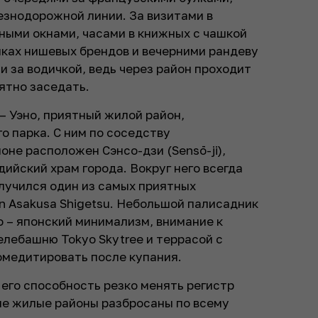
езнодорожной линии. За визитами в
ными окнами, часами в книжных с чашкой
иках нишевых брендов и вечерними рандеву
и за водичкой, ведь через район проходит
ятно заседать.
– Уэно, приятный жилой район,
 парка. С ним по соседству
оне расположен Сэнсо-дзи (Sensō-ji),
йский храм города. Вокруг него всегда
случился один из самых приятных
n Asakusa Shigetsu. Небольшой палисадник
о – японский минимализм, внимание к
елебашню Tokyo Skytree и террасой с
омедитировать после купания.
 его способность резко менять регистр
ые жилые районы разбросаны по всему