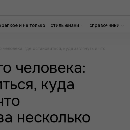
крепкое и не только
стиль жизни
справочники
 человека: где остановиться, куда заглянуть и что
го человека:
ться, куда
что
за несколько