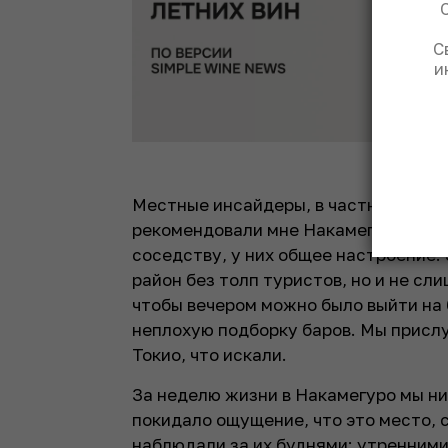
С
и
Местные инсайдеры, в частности япо
рекомендовали мне Накамегуро, Дайк
соседству, у них общее настроение.
район без толп туристов, но и не сл
чтобы вечером можно было выйти на 
неплохую подборку баров. Мы прислу
Токио, что искали.
За неделю жизни в Накамегуро мы ни
покидало ощущение, что это место, 
наблюдали за их буднями: утренним