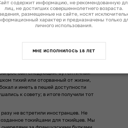
Сайт содержит информацию, не рекомендованную дл
лиц, не достигших совершеннолетнего возраста.
ведения, размещенные на сайте, носят исключитель
нформационный характер и предназначены только д
личного использования.
МНЕ ИСПОЛНИЛОСЬ 18 ЛЕТ
нский MW Кеничи Охаси, в один голос
аньяму и Эбису: они находятся по
 Запрос был следующий: аутентичный
ишком тихий или оторванный от жизни,
бокал и иметь в пешей доступности
шались к совету; в итоге получили тот
 разу не встретили иностранцев. Не
созданное токийцами для токийцев. Мы
и очередями за французскими булками,