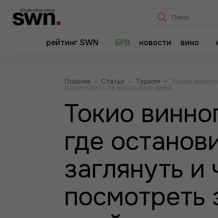
рейтинг SWN
БРВ
новости
вино
Главная
–
Статьи
–
Туризм
–
Токио винного
посмотреть за несколько дней
Токио винно
где останови
заглянуть и 
посмотреть 