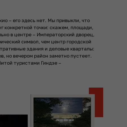
кио – его здесь нет. Мы привыкли, что
уг конкретной точки: скажем, площади,
льно в центре – Императорский дворец,
рический символ, чем центр городской
тративные здания и деловые кварталы:
в, но вечером район заметно пустеет.
битой туристами Гиндзе –