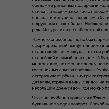
обедами в раменных под арками жел
стильные парикмахерские с панорам
спешелти-капучино, шопингом в бут
с друзьями в саке-барах. Наблюдали 
река Мегуро, и на ее набережной при
Намного спокойнее, но не без шарма 
сформированный вокруг одноименного
старотокийская Асакуса – в этом рай
старейший и самый посещаемый будди
многолюдно, но именно здесь у нас 
гостиничных опытов поездки – Ryoka
отгораживает рёкан, внутри которог
деталям, горячие ванны с видом на т
небольшим дзен-садом, где можно п
Что мне особенно нравится в Токио –
буквально за один поворот. Спокойн