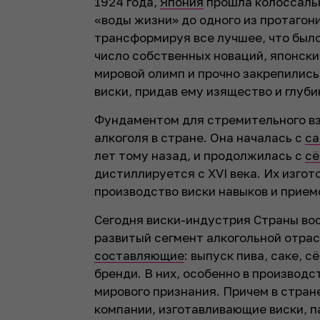
1924 года,
Япония
прошла колоссаль
«воды жизни» до одного из протагон
трансформируя все лучшее, что было
число собственных новаций, японски
мировой олимп и прочно закрепились
виски, придав ему изящество и глуби
Фундаментом для стремительного вз
алкоголя в стране. Она началась с
са
лет тому назад, и продолжилась с
с
дистиллируется с XVI века. Их изго
производство виски навыков и прием
Сегодня виски-индустрия Страны во
развитый сегмент алкогольной отрас
составляющие
: выпуск пива, саке, с
бренди. В них, особенно в производс
мирового признания. Причем в стран
компании, изготавливающие виски, 