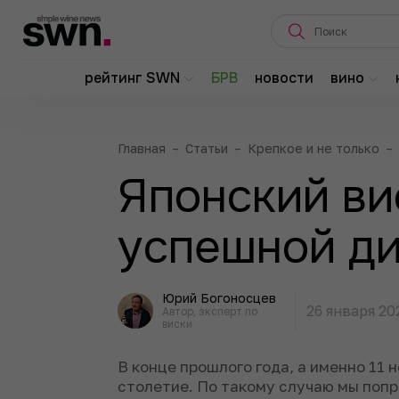
рейтинг SWN
БРВ
новости
вино
Главная
–
Статьи
–
Крепкое и не только
–
Японский ви
успешной д
Юрий Богоносцев
26 января 20
Автор, эксперт по
виски
В конце прошлого года, а именно 11 
столетие. По такому случаю мы поп