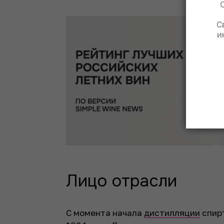
С
и
Лицо отрасли
С момента начала
дистилляции
спир