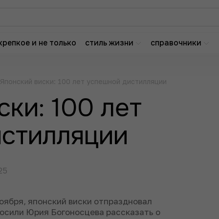
крепкое и не только
стиль жизни
справочники
Японский виски: 100 лет успешной дистилляции
ски: 100 лет
истилляции
25
ноября, японский виски отпраздновал
росили Юрия Богоносцева рассказать о