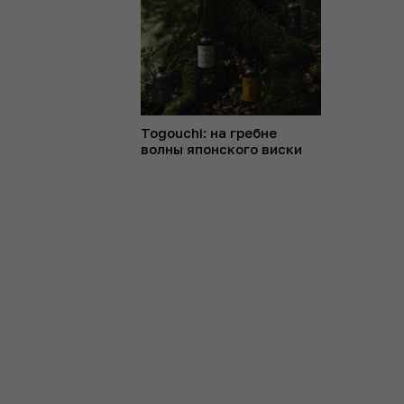
Togouchi: на гребне
волны японского виски