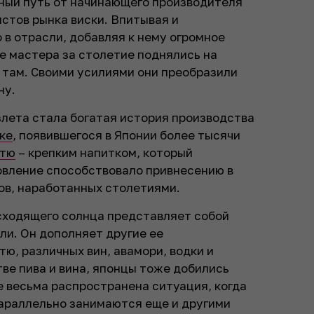
ный путь от начинающего производителя
истов рынка виски. Впитывая и
 в отрасли, добавляя к нему огромное
е мастера за столетие поднялись на
 там. Своими усилиями они преобразили
ну.
лета стала богатая история производства
ке
, появившегося в Японии более тысячи
ётю
– крепким напитком, который
товление способствовало привнесению в
ов, наработанных столетиями.
сходящего солнца представляет собой
ли. Он дополняет другие ее
ётю, различных вин, авамори, водки и
тве пива и вина, японцы тоже добились
е весьма распространена ситуация, когда
параллельно занимаются еще и другими