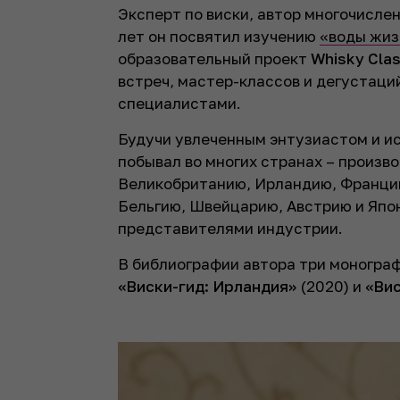
Эксперт по виски, автор многочисле
лет он посвятил изучению
«воды жиз
образовательный проект
Whisky Cla
встреч, мастер-классов и дегустац
специалистами.
Будучи увлеченным энтузиастом и и
побывал во многих странах – произв
Великобританию, Ирландию, Франци
Бельгию, Швейцарию, Австрию и Япон
представителями индустрии.
В библиографии автора три моногра
«Виски-гид: Ирландия»
(2020) и
«Вис