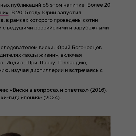
нных публикаций об этом напитке. Более 20
ни»
. В 2015 году Юрий запустил
ss
, в рамках которого проведены сотни
ий с ведущими российскими и зарубежными
сследователем виски, Юрий Богоносцев
одителях «воды жизни», включая
ю, Индию, Шри-Ланку, Голландию,
ию, изучая дистиллерии и встречаясь с
фии:
«Виски в вопросах и ответах»
(2016),
ки-гид: Япония»
(2024).