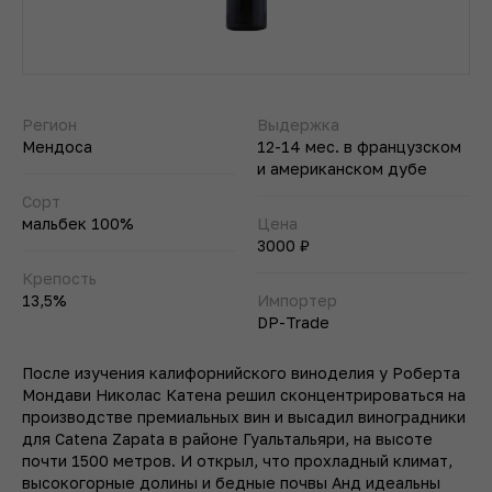
Регион
Выдержка
Мендоса
12-14 мес. в французском
и американском дубе
Сорт
мальбек 100%
Цена
3000 ₽
Крепость
13,5%
Импортер
DP-Trade
После изучения калифорнийского виноделия у Роберта
Мондави Николас Катена решил сконцентрироваться на
производстве премиальных вин и высадил виноградники
для Catena Zapata в районе Гуальтальяри, на высоте
почти 1500 метров. И открыл, что прохладный климат,
высокогорные долины и бедные почвы Анд идеальны