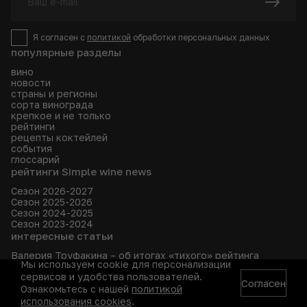
Я согласен с
политикой
обработки персональных данных
популярные разделы
вино
новости
страны и регионы
сорта винограда
крепкое и не только
рейтинги
рецепты коктейлей
события
глоссарий
рейтинги Simple wine news
Сезон 2026-2027
Сезон 2025-2026
Сезон 2024-2025
Сезон 2023-2024
интересные статьи
Валерия Труфакина – об итогах «тихого» рейтинга
Мы используем cookie для персонализации
«Лучшие российские вина 2025/2026 по версии SWN»
сервисов и удобства пользователей.
5 вин на основе сорта гренаш
Согласен
Гала-вина великого эксцентрика Сальвадора Дали
Ознакомьтесь с нашей
политикой
рецепты коктейлей
использования cookies
.