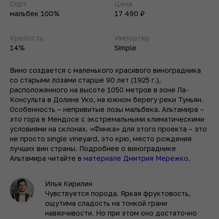
Сорт
Цена
мальбек 100%
17 490 ₽
Крепость
Импортер
14%
Simple
Вино создается с маленького красивого виноградника
со старыми лозами старше 90 лет (1925 г.),
расположенного на высоте 1050 метров в зоне Ла-
Консульта в Долине Уко, на южном берегу реки Туньян.
Особенность – непривитые лозы мальбека. Альтамира –
это гора в Мендосе с экстремальными климатическими
условиями на склонах. «Финка» для этого проекта – это
не просто single vineyard, это крю, место рождения
лучших вин страны. Подробнее о винограднике
Альтамира читайте в
материале Дмитрия Мережко
.
Илья Кирилин
Чувствуется порода. Яркая фруктовость,
ощутима сладость на тонкой грани
навязчивости. Но при этом оно достаточно