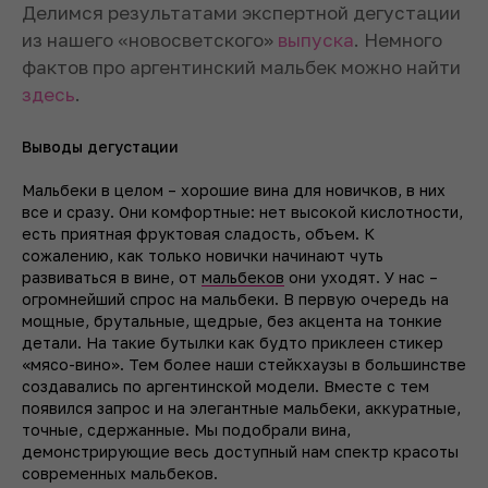
Делимся результатами экспертной дегустации
из нашего «новосветского»
выпуска
. Немного
фактов про аргентинский мальбек можно найти
здесь
.
Выводы дегустации
Мальбеки в целом – хорошие вина для новичков, в них
все и сразу. Они комфортные: нет высокой кислотности,
есть приятная фруктовая сладость, объем. К
сожалению, как только новички начинают чуть
развиваться в вине, от
мальбеков
они уходят. У нас –
огромнейший спрос на мальбеки. В первую очередь на
мощные, брутальные, щедрые, без акцента на тонкие
детали. На такие бутылки как будто приклеен стикер
«мясо-вино». Тем более наши стейкхаузы в большинстве
создавались по аргентинской модели. Вместе с тем
появился запрос и на элегантные мальбеки, аккуратные,
точные, сдержанные. Мы подобрали вина,
демонстрирующие весь доступный нам спектр красоты
современных мальбеков.