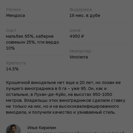
Регион
Выдержка
Мендоса
16 мес. в дубе
Сорт
Цена
мальбек 65%, каберне
4950 ₽
совиньон 25%, пти вердо
10%
Импортер
Vinoterra
Крепость
14,5%
Крошечной винодельне нет еще и 20 лет, но лозам ее
лучшего виноградника в 6 га – уже 95. Он, как и
остальные, в Лухан-де-Куйо, на высотах 950-1050
метров. Владельцы этих виноградников сделали ставку
не только на них, но и на высококвалифицированного
винодела, и получили качество и узнаваемый стиль.
Илья Кирилин