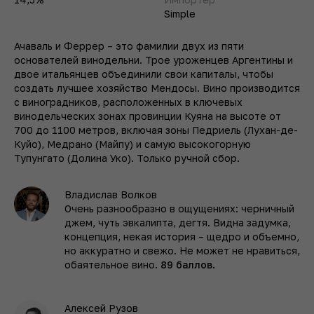
Simple
Ачаваль и Феррер – это фамилии двух из пяти
основателей винодельни. Трое уроженцев Аргентины и
двое итальянцев объединили свои капиталы, чтобы
создать лучшее хозяйство Мендосы. Вино производится
с виноградников, расположенных в ключевых
винодельческих зонах провинции Куяна на высоте от
700 до 1100 метров, включая зоны Педриель (Лухан-де-
Куйо), Медранo (Майпу) и самую высокогорную
Тупунгато (Долина Уко). Только ручной сбор.
Владислав Волков
Очень разнообразно в ощущениях: черничный
джем, чуть эвкалипта, дегтя. Видна задумка,
концепция, некая история – щедро и объемно,
но аккуратно и свежо. Не может не нравиться,
обаятельное вино.
89 баллов.
Алексей Рузов