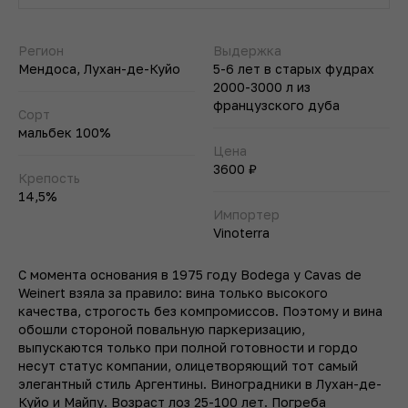
Регион
Выдержка
Мендоса, Лухан-де-Куйо
5-6 лет в старых фудрах
2000-3000 л из
французского дуба
Сорт
мальбек 100%
Цена
3600 ₽
Крепость
14,5%
Импортер
Vinoterra
С момента основания в 1975 году Bodega y Cavas de
Weinert взяла за правило: вина только высокого
качества, строгость без компромиссов. Поэтому и вина
обошли стороной повальную паркеризацию,
выпускаются только при полной готовности и гордо
несут статус компании, олицетворяющий тот самый
элегантный стиль Аргентины. Виноградники в Лухан-де-
Куйо и Майпу. Возраст лоз 25-100 лет. Погреба