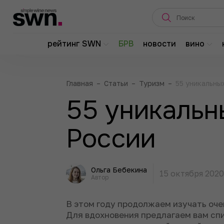
рейтинг SWN
БРВ
новости
вино
Главная
–
Статьи
–
Туризм
–
55 уникальны
55 уникальн
России
Ольга Бебекина
15 октября 2020
Автор
В этом году продолжаем изучать оче
Для вдохновения предлагаем вам спи