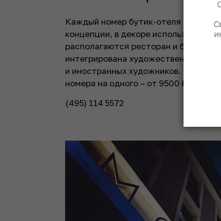
Каждый номер бутик-отеля оригинале
С
и
концепции, в декоре использованы 
располагаются ресторан и бар «Кофе
интегрирована художественная гале
и иностранных художников. Любое п
номера на одного – от 9500 ₽.
(495) 114 5572