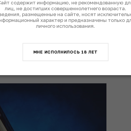
Сайт содержит информацию, не рекомендованную дл
лиц, не достигших совершеннолетнего возраста.
н, но не выходит за границы общей
ведения, размещенные на сайте, носят исключитель
нформационный характер и предназначены только д
натуральные материалы. На нулевом этаже
личного использования.
мания». Кроме того в отель
рея с работами современных российских
роизведение можно купить. Стоимость
МНЕ ИСПОЛНИЛОСЬ 18 ЛЕТ