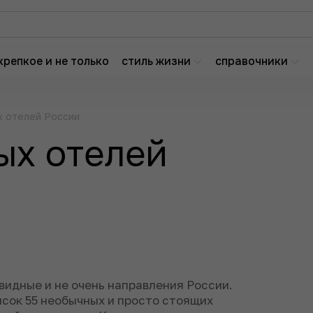
крепкое и не только
стиль жизни
справочники
х отелей России
ых отелей
видные и не очень направления России.
сок 55 необычных и просто стоящих