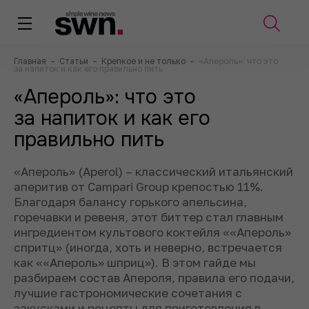
Главная
–
Статьи
–
Крепкое и не только
–
«Апероль»: что это
за напиток и как его правильно пить
«Апероль»: что это
за напиток и как его
правильно пить
«Апероль» (Aperol) – классический итальянский
аперитив от Campari Group крепостью 11%.
Благодаря балансу горького апельсина,
горечавки и ревеня, этот биттер стал главным
ингредиентом культового коктейля ««Апероль»
спритц» (иногда, хоть и неверно, встречается
как ««Апероль» шприц»). В этом гайде мы
разбираем состав Апероля, правила его подачи,
лучшие гастрономические сочетания с
закусками и рецепты для приготовления в