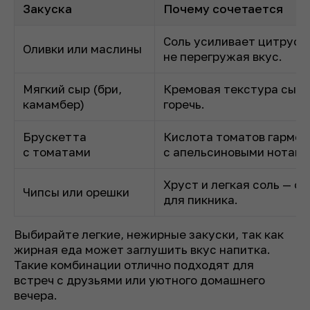
Закуска
Почему сочетается
Соль усиливает цитрусо
Оливки или маслины
не перегружая вкус.
Мягкий сыр (бри,
Кремовая текстура сыра
камамбер)
горечь.
Брускетта
Кислота томатов гармон
с томатами
с апельсиновыми нотами
Хруст и легкая соль — о
Чипсы или орешки
для пикника.
Выбирайте легкие, нежирные закуски, так как
жирная еда может заглушить вкус напитка.
Такие комбинации отлично подходят для
встреч с друзьями или уютного домашнего
вечера.