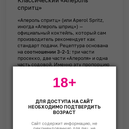
спритц»
«Апероль спритц» (или Aperol Spritz,
иногда «Апероль шприц») —
официальный коктейль, который сам
производитель рекомендует как
стандарт подачи. Рецептура основана
на
соотношении 3-2-1
: три части
просекко, две части «Апероля» и одна
часть содовой. Именно эту пропорцию
используют в большинстве баров.
18+
Ингредиенты:
90 мл просекко (или другого
сухого игристого вина);
ДЛЯ ДОСТУПА НА САЙТ
НЕОБХОДИМО ПОДТВЕРДИТЬ
60 мл «Апероля»;
ВОЗРАСТ
30 мл содовой воды;
Сайт содержит информацию, не
рекомендованную для лиц, не