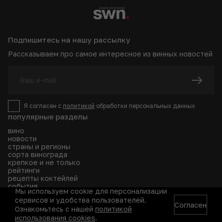
Подпишитесь на нашу рассылку
Рассказываем про самое интересное из винных новостей
Я согласен с
политикой
обработки персональных данных
популярные разделы
вино
новости
страны и регионы
сорта винограда
крепкое и не только
рейтинги
рецепты коктейлей
события
Мы используем cookie для персонализации
глоссарий
сервисов и удобства пользователей.
рейтинги Simple wine news
Согласен
Ознакомьтесь с нашей
политикой
Сезон 2026-2027
использования cookies
.