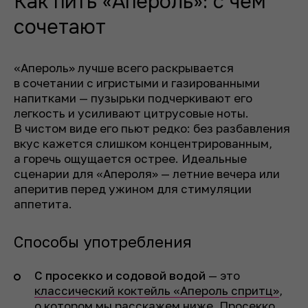
Как пить «Апероль»: с чем
сочетают
«Апероль» лучше всего раскрывается
в сочетании с игристыми и газированными
напитками — пузырьки подчеркивают его
легкость и усиливают цитрусовые ноты.
В чистом виде его пьют редко: без разбавления
вкус кажется слишком концентрированным,
а горечь ощущается острее. Идеальные
сценарии для «Апероля» — летние вечера или
аперитив перед ужином для стимуляции
аппетита.
Способы употребления
С просекко и содовой водой
— это
классический коктейль «Апероль спритц»
,
о котором мы расскажем ниже. Просекко