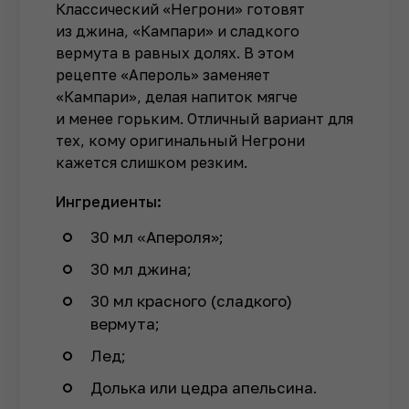
Классический «Негрони» готовят
из джина, «Кампари» и сладкого
вермута в равных долях. В этом
рецепте «Апероль» заменяет
«Кампари», делая напиток мягче
и менее горьким. Отличный вариант для
тех, кому оригинальный Негрони
кажется слишком резким.
Ингредиенты:
30 мл «Апероля»;
30 мл джина;
30 мл красного (сладкого)
вермута;
Лед;
Долька или цедра апельсина.