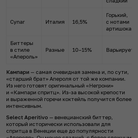
сладкий
Горький,
Cynar
Италия
16,5%
с нотами
артишока
Биттеры
в стиле
Разные
10–15%
Варьируетс
«Апероль»
Кампари
— самая очевидная замена и, по сути,
«старший брат» Апероля от той же компании.
Из него готовят оригинальный «Негрони»
и «Кампари спритц». Из-за высокой крепости
и выраженной горечи коктейль получится более
интенсивным.
Select Aperitivo
— венецианский биттер,
который исторически использовали для
спритца в Венеции еще до популярности
«Апероля». Он менее сладкий, с более сложным