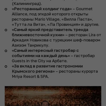
(Калининград).
«Ресторанный холдинг года»
– Gourmet
Alliance, под эгидой которого открыты
рестораны Mario Village, «Вилла Паста»,
«Тутта ла Вита», «Ла Провинция» и другие.
«Самый яркий представитель тренда
ближневосточной кухни»
– ресторан Lira от
Аркадия Новикова с турецким шеф-поваром
Азизом Танрикулу.
«Самый интересный гастробар с
событиями на каждый день»
– гастробар
Guests in the City на Арбате.
«За вклад в развитие гастрономии
Крымского региона»
– рестораны курорта
Mriya Resort & SPA.