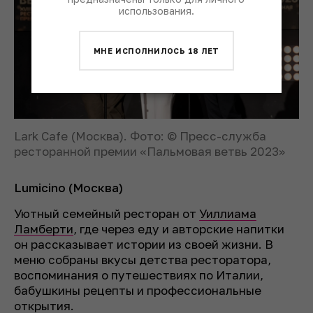
использования.
МНЕ ИСПОЛНИЛОСЬ 18 ЛЕТ
Lark Cafe (Москва). Фото: © Пресс-служба
ресторанной премии «Пальмовая ветвь 2023»
Lumicino (Москва)
Уютный семейный ресторан от
Уиллиама
Ламберти
, где через еду и авторские напитки
он рассказывает истории из своей жизни. В
меню собраны вкусы детства ресторатора,
воспоминания о путешествиях по Италии,
бабушкины рецепты и профессиональные
открытия.