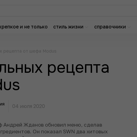
крепкое и не только
стиль жизни
справочники
х рецепта от шефа Modus
льных рецепта
dus
ия
04 июля 2020
ф Андрей Жданов обновил меню, сделав
гредиентов. Он показал SWN два хитовых