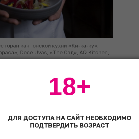
есторан кантонской кухни «Ки-ка-ку»,
рраса», Doce Uvas, «The Сад», AQ Kitchen,
18+
ДЛЯ ДОСТУПА НА САЙТ НЕОБХОДИМО
ПОДТВЕРДИТЬ ВОЗРАСТ