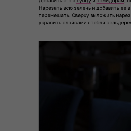
Добавить его к
тунцу
и
помидорам
, 
Нарезать всю зелень и добавить ее в
перемешать. Сверху выложить нарез
украсить слайсами стебля сельдере