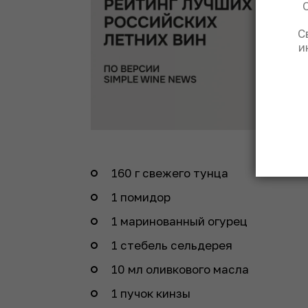
С
и
160 г свежего тунца
1 помидор
1 маринованный огурец
1 стебель сельдерея
10 мл оливкового масла
1 пучок кинзы