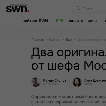
рейтинг SWN
БРВ
новости
вино
Главная
–
Статьи
–
Еда
–
Два оригинальны
Два оригина
от шефа Mo
Роман Суслов
Анна Шенгел
Фотограф
Автор
С приходом в Modus новый бренд-ше
акцент на непривычные сочетания ин