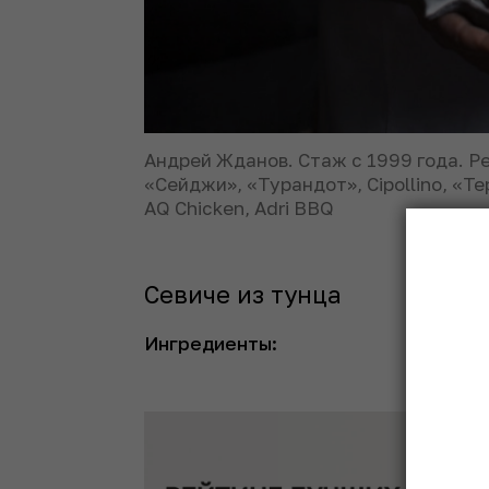
Андрей Жданов. Стаж с 1999 года. Р
«Сейджи», «Турандот», Cipollino, «Те
AQ Chicken, Adri BBQ
Севиче из тунца
Ингредиенты: