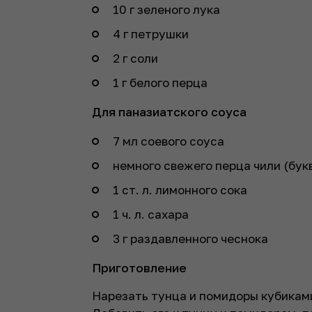
10 г зеленого лука
4 г петрушки
2 г соли
1 г белого перца
Для паназиатского соуса
7 мл соевого соуса
немного свежего перца чили (бук
1 ст. л. лимонного сока
1 ч. л. сахара
3 г раздавленного чеснока
Приготовление
Нарезать тунца и помидоры кубикам