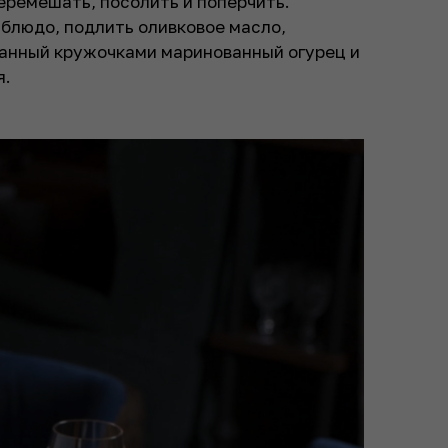
перемешать, посолить и поперчить.
 блюдо, подлить оливковое масло,
анный кружочками маринованный огурец и
я.