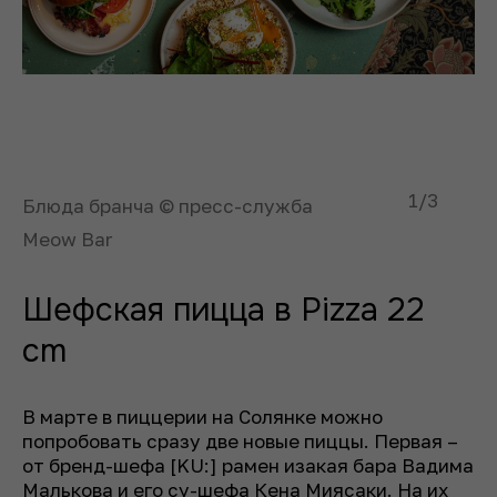
1
/3
Блюда бранча © пресс-служба
Meow Bar
Шефская пицца в Pizza 22
cm
В марте в пиццерии на Солянке можно
попробовать сразу две новые пиццы. Первая –
от бренд-шефа [KU:] рамен изакая бара Вадима
Малькова и его су-шефа Кена Миясаки. На их