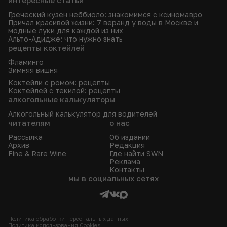
Греческий кузен неббиоло: знакомимся с ксиномавро
Причал красивой жизни: 7 веранд у воды в Москве и
модные луки для каждой из них
Альто-Адидже: что нужно знать
рецепты коктейлей
Фламинго
Зимняя вишня
Коктейли с ромом: рецепты
Коктейлей с текилой: рецепты
алкогольные калькуляторы
Алкогольный калькулятор для водителей
читателям
о нас
Рассылка
Об издании
Архив
Редакция
Fine & Rare Wine
Где найти SWN
Реклама
Контакты
мы в социальных сетях
Политика обработки персональных данных
Политика использования Сookies