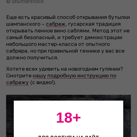
© Shutterstock
Еще есть красивый способ открывания бутылки
шампанского –
сабраж
, гусарская традиция
открывать пенное вино саблями. Метод этот не
самый безопасный, и требует демонстрации
небольшого мастер-класса от опытного
сабрера, но при правильной технике у вас все
должно получиться.
Хотите всех удивить на новогоднем гулянии?
Смотрите
нашу подробную инструкцию по
сабражу
(с видео!).
18+