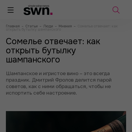
Главная
–
Статьи
–
Люди
–
Мнения
–
Сомелье отвечает: как
открыть бутылку шампанского
Сомелье отвечает: как
открыть бутылку
шампанского
Шампанское и игристое вино – это всегда
праздник. Дмитрий Фролов делится парой
советов, как с ними обращаться, чтобы не
испортить себе настроение.