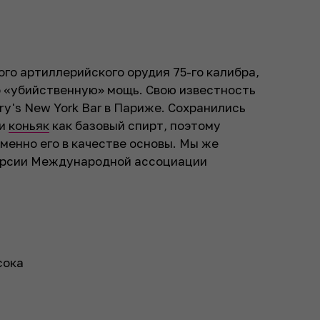
ого артиллерийского орудия 75-го калибра,
о «убийственную» мощь. Свою известность
rry's New York Bar в Париже. Сохранились
ли
коньяк
как базовый спирт, поэтому
менно его в качестве основы. Мы же
версии Международной ассоциации
сока