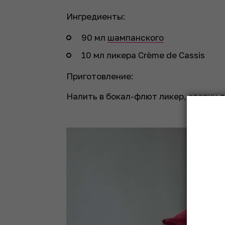
Ингредиенты:
90 мл
шампанского
10 мл ликера Crème de Cassis
Приготовление:
Налить в бокал-флют ликер, сверху 