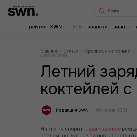
рейтинг SWN
БРВ
новости
вино
Главная
–
Статьи
–
Крепкое и не только
–
шампанским
Летний заря
коктейлей с
09 июля 2021
Редакция SWN
Никто не спорит –
шампанское
всегд
столом, но вот на что оно способно 