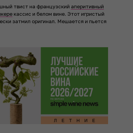
шный твист на французский
аперитивный
икере
кассис и белом вине. Этот игристый
чески затмил оригинал. Мешается и пьется