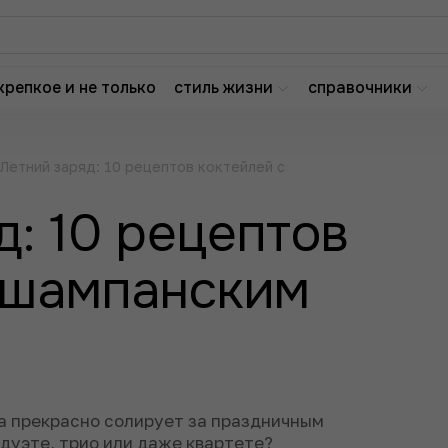
крепкое и не только
стиль жизни
справочники
Летний заряд: 10 рецептов коктейлей с
д: 10 рецептов
 шампанским
а прекрасно солирует за праздничным
в дуэте, трио или даже квартете?