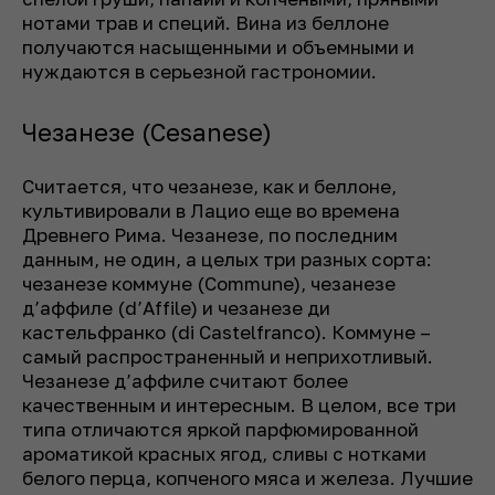
нотами трав и специй. Вина из беллоне
получаются насыщенными и объемными и
нуждаются в серьезной гастрономии.
Чезанезе (Cesanese)
Считается, что чезанезе, как и беллоне,
культивировали в Лацио еще во времена
Древнего Рима. Чезанезе, по последним
данным, не один, а целых три разных сорта:
чезанезе коммуне (Commune), чезанезе
д’аффиле (d’Affile) и чезанезе ди
кастельфранко (di Castelfranco). Коммуне –
самый распространенный и неприхотливый.
Чезанезе д’аффиле считают более
качественным и интересным. В целом, все три
типа отличаются яркой парфюмированной
ароматикой красных ягод, сливы с нотками
белого перца, копченого мяса и железа. Лучшие