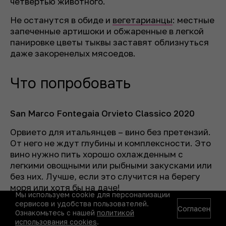
четвертью животного.
Не останутся в обиде и
вегетарианцы
: местные
запеченные артишоки и обжаренные в легкой
панировке цветы тыквы заставят облизнуться
даже закоренелых мясоедов.
Что попробовать
San Marco Fontegaia Orvieto Classico 2020
Орвието для итальянцев – вино без претензий.
От него не ждут глубины и комплексности. Это
вино нужно пить хорошо охлажденным с
легкими овощными или рыбными закусками или
без них. Лучше, если это случится на берегу
моря или хотя бы на даче!
Мы используем cookie для персонализации
сервисов и удобства пользователей.
Le
Coste
Bianco
R
Согласен
Ознакомьтесь с нашей
политикой
использования cookies
.
Жан-Марко Антонуци, пожалуй, самый