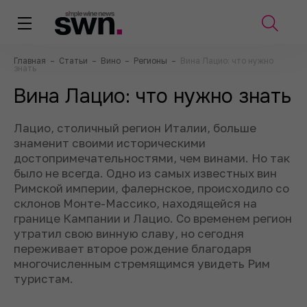
Главная
–
Статьи
–
Вино
–
Регионы
–
Вина Лацио: что нужно
знать
Вина Лацио: что нужно знать
Лацио, столичный регион Италии, больше
знаменит своими историческими
достопримечательностями, чем винами. Но так
было не всегда. Одно из самых известных вин
Римской империи, фалернское, происходило со
склонов Монте-Массико, находящейся на
границе Кампании и Лацио. Со временем регион
утратил свою винную славу, но сегодня
переживает второе рождение благодаря
многочисленным стремящимся увидеть Рим
туристам.