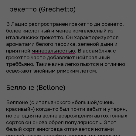
Грекетто (Grechetto)
В Лацио распространен грекетто ди орвието,
более кислотный и менее комплексный из
итальянских грекетто. Он характеризуется
ароматами белого персика, зеленой дыни и
приятной
минеральностью
. В ассамбляж с
грекетто часто добавляют нейтральный
треббьяно. Такие вина легко пьются и отлично
освежают знойным римским летом.
Беллоне (Bellone)
Беллоне (с итальянского «большой/очень
красивый») когда-то был почти забыт и утерян,
но сегодня на волне возрождения автохтонных
сортов он снова обрел популярность. Этот
белый сорт винограда отличается нотами
спелой груши, папайи и копчеными, пряными