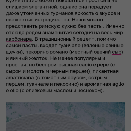
Кухня Лацио может показаться простой и не
слишком элегантной, однако она порадует
даже утонченных гурманов яркостью вкусов и
свежестью ингредиентов. Невозможно
представить римскую кухню без
пасты
. Именно
отсюда родом знаменитая сегодня на весь мир
карбонара
. В традиционный рецепт, помимо
самой пасты, входят гуанчале (вяленые свиные
щечки), пекорино романо (местный овечий
сыр
)
и яичный желток. Не менее популярны и
простая, но беспроигрышная
cacio e pepe
(с
сыром и молотым черным перцем), пикантная
amatriciana
(с томатным соусом, острым
перцем, гуанчале и пекорино) и ароматная
aglio
e olio
(с
оливковым маслом
и чесноком).