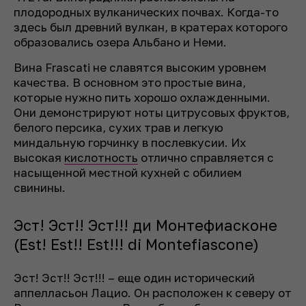
плодородных вулканических почвах. Когда-то
здесь был древний вулкан, в кратерах которого
образовались озера Альбано и Неми.
Вина Frascati не славятся высоким уровнем
качества. В основном это простые вина,
которые нужно пить хорошо охлажденными.
Они демонстрируют ноты цитрусовых фруктов,
белого персика, сухих трав и легкую
миндальную горчинку в послевкусии. Их
высокая
кислотность
отлично справляется с
насыщенной местной кухней с обилием
свинины.
Эст! Эст!! Эст!!! ди Монтефиасконе
(Est! Est!! Est!!! di Montefiascone)
Эст! Эст!! Эст!!! – еще один исторический
аппелласьон Лацио. Он расположен к северу от