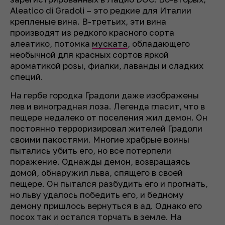
Aleatico di Gradoli – это редкие для Италии
крепленые вина. В-третьих, эти вина
производят из редкого красного сорта
алеатико, потомка
муската
, обладающего
необычной для красных сортов яркой
ароматикой розы, фиалки, лаванды и сладких
специй.
На гербе городка Градоли даже изображены
лев и виноградная лоза. Легенда гласит, что в
пещере недалеко от поселения жил демон. Он
постоянно терроризировал жителей Градоли
своими пакостями. Многие храбрые воины
пытались убить его, но все потерпели
поражение. Однажды демон, возвращаясь
домой, обнаружил льва, спящего в своей
пещере. Он пытался разбудить его и прогнать,
но льву удалось победить его, и бедному
демону пришлось вернуться в ад. Однако его
посох так и остался торчать в земле. На