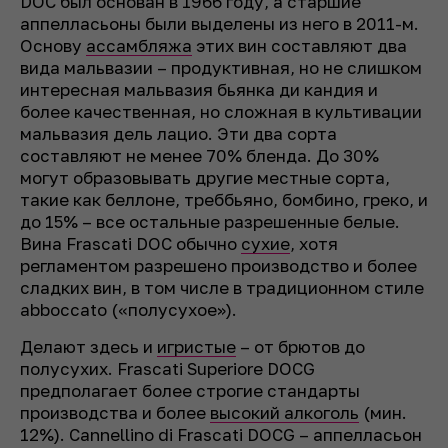
DOC был основан в 1966 году, а старшие
аппелласьоны были выделены из него в 2011-м.
Основу
ассамбляжа
этих вин составляют два
вида мальвазии – продуктивная, но не слишком
интересная мальвазия бьянка ди кандия и
более качественная, но сложная в культивации
мальвазия дель лацио. Эти два сорта
составляют не менее 70% бленда. До 30%
могут образовывать другие местные сорта,
такие как беллоне, треббьяно, бомбино, греко, и
до 15% – все остальные разрешенные белые.
Вина Frascati DOC обычно
сухие
, хотя
регламентом разрешено производство и более
сладких вин, в том числе в традиционном стиле
abboccato
(«полусухое»).
Делают здесь и
игристые
– от брютов до
полусухих. Frascati Superiore DOCG
предполагает более строгие стандарты
производства и более
высокий алкоголь
(мин.
12%). Cannellino di Frascati DOCG – аппелласьон