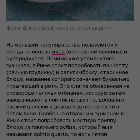
Фото: © Karolina Kolodziejczak/Unsplash
Не меньшей популярностью пользуются и
блюда на основе
мяса
(в основном свинины) и
субпродуктов. Помимо уже упомянутого
гуанчале, в Риме стоит попробовать панчетту
(свиную грудинку) и сальтимбокку, старинное
блюдо, название которого означает буквально
«прыгающий в рот». Это слегка обжаренная на
сковороде телячья отбивная, которую затем
заворачивают в ломтик прошутто, добавляют
свежий шалфей и доводят до готовности в
белом вине. Особенно отважным гурманам в
Риме стоит попробовать местную триппу,
блюдо из говяжьего рубца, который еще
называют
quinto quarto
, то есть пятой