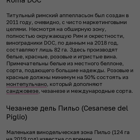
Титульный римский аппелласьон был создан в
2011 году, очевидно, с чисто маркетинговыми
целями. Несмотря на обширную зону,
полностью окружающую Рим и окрестности,
виноградники DOC, по данным на 2018 год,
составляют лишь 82 га. Здесь производят
белые, красные, розовые и игристые вина.
Примечательны белые из местного беллоне,
сорта, подающего большие надежды. Розовые и
красные должны минимум на 50% состоять из
монтепульчано
, который дополняют
санджовезе
, чезанезе и международные сорта.
Чезанезе дель Пильо (Cesanese del
Piglio)
Маленькая винодельческая зона Пильо (124 га
на 2019 год) известна со времен