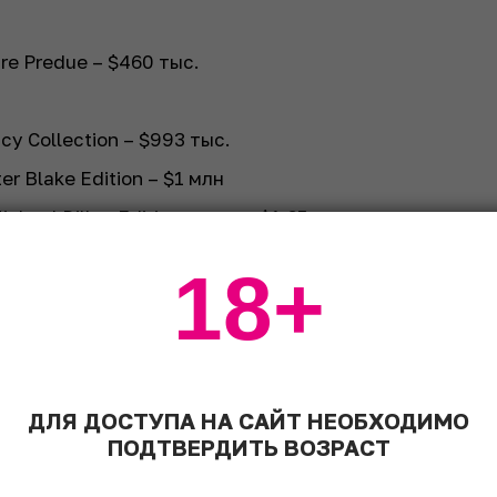
ire Predue – $460 тыс.
cy Collection – $993 тыс.
er Blake Edition – $1 млн
ichael Dillon Edition – около $1,65 млн
e – около $2,06 млн
18+
ДЛЯ ДОСТУПА НА САЙТ НЕОБХОДИМО
ПОДТВЕРДИТЬ ВОЗРАСТ