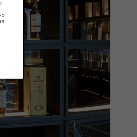
я
но
ля