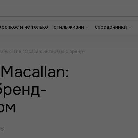
крепкое и не только
стиль жизни
справочники
знь с The Macallan: интервью с бренд-
Macallan:
бренд-
ом
22