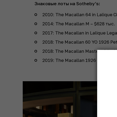
Знаковые лоты на Sotheby’s:
2010: The Macallan 64 in Lalique C
2014: The Macallan М – $628 тыс.
2017: The Macallan in Lalique Lega
2018: The Macallan 60 YO 1926 Pet
2018: The Macallan Master of Art M
2019: The Macallan 1926 Fine&Rar