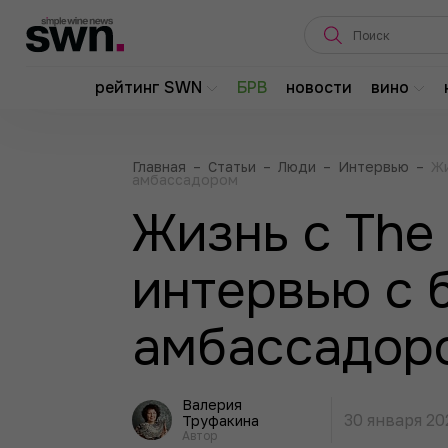
рейтинг SWN
БРВ
новости
вино
Главная
–
Статьи
–
Люди
–
Интервью
–
Жи
амбассадором
Жизнь с The 
интервью с 
амбассадор
Валерия
30 января 20
Труфакина
Автор