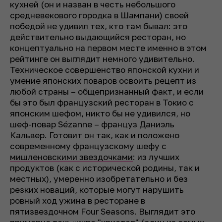
кухней (он и назван в честь небольшого
средневекового городка в Шампани) своей
победой не удивил тех, кто там бывал: это
действительно выдающийся ресторан, но
концептуально на первом месте именно в этом
рейтинге он выглядит немного удивительно.
Техническое совершенство японской кухни и
умение японских поваров освоить рецепт из
любой страны – общепризнанный факт, и если
бы это был французский ресторан в Токио с
японским шефом, никто бы не удивился, но
шеф-повар Sézanne – француз Даниэль
Кальвер. Готовит он так, как и положено
современному французскому шефу с
мишленовскими звездочками
: из лучших
продуктов (как с исторической родины, так и
местных), умеренно изобретательно и без
резких новаций, которые могут нарушить
ровный ход ужина в ресторане в
пятизвездочном Four Seasons. Выглядит это