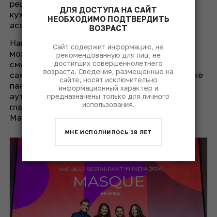
рецепты и продукты, которые никак с этой
ДЛЯ ДОСТУПА НА САЙТ
кухней у большинства людей не
НЕОБХОДИМО ПОДТВЕРДИТЬ
ассоциируются.
ВОЗРАСТ
Например, в меню Masque (23) из Мумбаи
Сайт содержит информацию, не
можно найти и блюдо с кашмирскими
рекомендованную для лиц, не
достигших совершеннолетнего
сморчками (редкий и дорогой деликатес из
возраста. Сведения, размещенные на
самой неспокойной провинции страны), и даже
сайте, носят исключительно
пани пури с облепихой. Насколько это
информационный характер и
аутентично, иностранцам судить сложно, но
предназначены только для личного
использования.
главное в любом случае – результат, а он у
Masque, как говорится, «на табло».
МНЕ ИСПОЛНИЛОСЬ 18 ЛЕТ