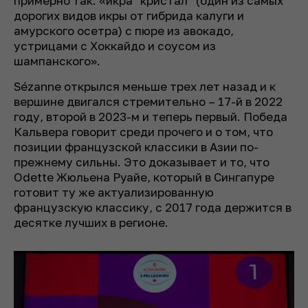
примерно так: «икра "кристал" (один из самых
дорогих видов икры от гибрида калуги и
амурского осетра) с пюре из авокадо,
устрицами с Хоккайдо и соусом из
шампанского».
Sézanne открылся меньше трех лет назад и к
вершине двигался стремительно – 17-й в 2022
году, второй в 2023-м и теперь первый. Победа
Кальвера говорит среди прочего и о том, что
позиции французской классики в Азии по-
прежнему сильны. Это доказывает и то, что
Odette Жюльена Руайе, который в Сингапуре
готовит ту же актуализированную
французскую классику, с 2017 года держится в
десятке лучших в регионе.