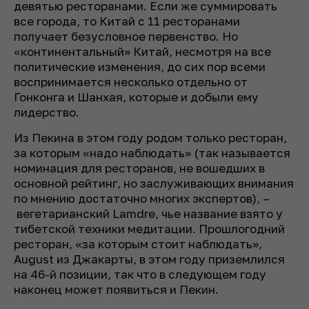
девятью ресторанами. Если же суммировать
все города, то Китай с 11 ресторанами
получает безусловное первенство. Но
«континентальный» Китай, несмотря на все
политические изменения, до сих пор всеми
воспринимается несколько отдельно от
Гонконга и Шанхая, которые и добыли ему
лидерство.
Из Пекина в этом году родом только ресторан,
за которым «надо наблюдать» (так называется
номинация для ресторанов, не вошедших в
основной рейтинг, но заслуживающих внимания
по мнению достаточно многих экспертов), –
вегетарианский Lamdre, чье название взято у
тибетской техники медитации. Прошлогодний
ресторан, «за которым стоит наблюдать»,
August из Джакарты, в этом году приземлился
на 46-й позиции, так что в следующем году
наконец может появиться и Пекин.