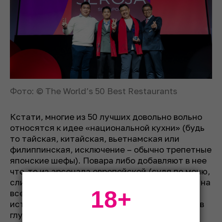
Фото: © The World’s 50 Best Restaurants
Кстати, многие из 50 лучших довольно вольно
относятся к идее «национальной кухни» (будь
то тайская, китайская, вьетнамская или
филиппинская, исключение – обычно трепетные
японские шефы). Повара либо добавляют в нее
что-то из арсенала европейской (судя по меню,
сливочное масло распространилось наконец на
18+
все страны Азии, даже те, которые
исторически его почти не ели), либо находят в
глубинах истории и малоизвестных регионов