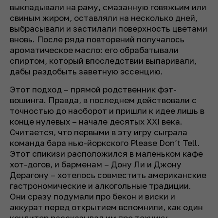
выкладывали на раму, смазанную говяжьим или
свиным жиром, оставляли на несколько дней,
выбрасывали и застилали поверхность цветами
вновь. После ряда повторений получалось
ароматическое масло: его обрабатывали
спиртом, который впоследствии выпаривали,
дабы раздобыть заветную эссенцию.
Этот подход – прямой родственник фэт-
вошинга. Правда, в последнем действовали с
точностью до наоборот и пришли к идее лишь в
конце нулевых – начале десятых XXI века.
Считается, что первыми в эту игру сыграла
команда бара нью-йоркского Please Don’t Tell.
Этот спикизи расположился в маленьком кафе
хот-догов, и барменам – Дону Ли и Джону
Дерагону – хотелось совместить американские
гастрономические и алкогольные традиции.
Они сразу подумали про бекон и виски и
аккурат перед открытием вспомнили, как один
кондитер рассказывал им про технику