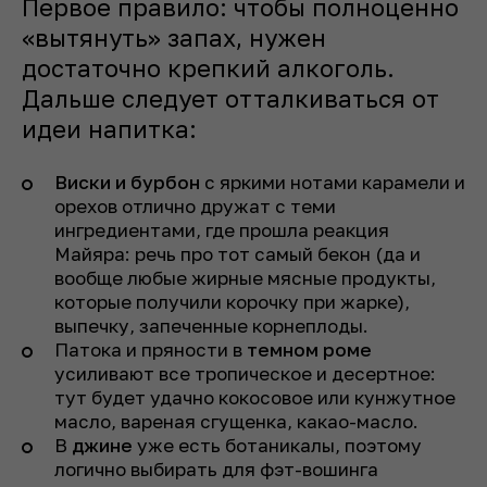
Первое правило: чтобы полноценно
«вытянуть» запах, нужен
достаточно крепкий алкоголь.
Дальше следует отталкиваться от
идеи напитка:
Виски и бурбон
с яркими нотами карамели и
орехов отлично дружат с теми
ингредиентами, где прошла реакция
Майяра: речь про тот самый бекон (да и
вообще любые жирные мясные продукты,
которые получили корочку при жарке),
выпечку, запеченные корнеплоды.
Патока и пряности в
темном роме
усиливают все тропическое и десертное:
тут будет удачно кокосовое или кунжутное
масло, вареная сгущенка, какао-масло.
В
джине
уже есть ботаникалы, поэтому
логично выбирать для фэт-вошинга