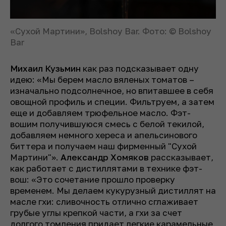
«Сухой Мартини», Bolshoy Bar. Фото: © Bolshoy
Bar
Михаил Кузьмин
как раз подсказывает одну
идею: «Мы берем масло вяленых томатов –
изначально подсолнечное, но впитавшее в себя
овощной профиль и специи. Фильтруем, а затем
еще и добавляем трюфельное масло. Фэт-
вошим получившуюся смесь с белой текилой,
добавляем немного хереса и апельсинового
биттера и получаем наш фирменный "Сухой
Мартини"».
Александр Хомяков
рассказывает,
как работает с дистиллятами в технике фэт-
вош: «Это сочетание прошло проверку
временем. Мы делаем кукурузный дистиллят на
масле гхи: сливочность отлично сглаживает
грубые углы крепкой части, а гхи за счет
долгого томления придает легкие карамельные