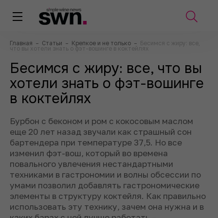
Главная
–
Статьи
–
Крепкое и не только
–
Бесимся с жиру: все,
что вы хотели знать о фэт-вошинге в коктейлях
Бесимся с жиру: все, что вы
хотели знать о фэт-вошинге
в коктейлях
Бурбон с беконом и ром с кокосовым маслом
еще 20 лет назад звучали как страшный сон
бартендера при температуре 37,5. Но все
изменил фэт-вош, который во времена
повального увлечения нестандартными
техниками в гастрономии и волны обсессии по
умами позволил добавлять гастрономические
элементы в структуру коктейля. Как правильно
использовать эту технику, зачем она нужна и в
каких барах с ней лучше работать –