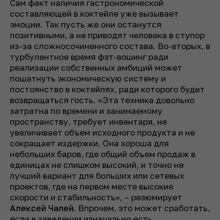
Сам факт наличия гастрономической
составляющей в коктейле уже вызывает
эмоции. Так пусть же они останутся
позитивными, а не приводят человека в ступор
из-за сложносочиненного состава. Во-вторых, в
турбулентное время фэт-вошинг ради
реализации собственных амбиций может
пошатнуть экономическую систему и
постоянство в коктейлях, ради которого будет
возвращаться гость. «Эта техника довольно
затратна по времени и занимаемому
пространству, требует инвентаря, не
увеличивает объем исходного продукта и не
сокращает издержки. Она хороша для
небольших баров, где общий объем продаж в
единицах не слишком высокий, и точно не
лучший вариант для больших или сетевых
проектов, где на первом месте высокие
скорости и стабильность», – резюмирует
Алексей Чалей
. Впрочем, это может сработать,
если в заведении изначально есть