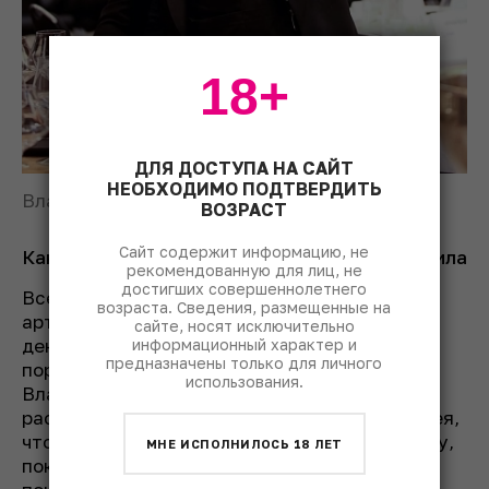
18+
ДЛЯ ДОСТУПА НА САЙТ
НЕОБХОДИМО ПОДТВЕРДИТЬ
Владимир Косенко
ВОЗРАСТ
Сайт содержит информацию, не
Как Светлана Добрынина снова всех победила
рекомендованную для лиц, не
достигших совершеннолетнего
Все трое финалистов запомнились своим
возраста. Сведения, размещенные на
артистизмом. Евгения Назимова во время
сайте, носят исключительно
декантации шампанского успела
информационный характер и
предназначены только для личного
порекомендовать морских ежей по акции.
использования.
Владимир Косенко в ходе сервировки вина
рассказывал историю Шато О-Брион, сожалея,
что мы не можем, подобно Джонатану Свифту,
МНЕ ИСПОЛНИЛОСЬ 18 ЛЕТ
покупать вино этого хозяйства за девять