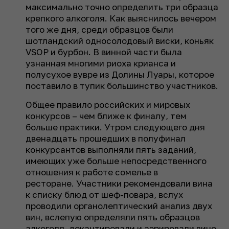
максимально точно определить три образца
крепкого алкоголя. Как выяснилось вечером
того же дня, среди образцов были
шотландский односолодовый виски, коньяк
VSOP и бурбон. В винной части была
узнанная многими риоха крианса и
полусухое вувре из Долины Луары, которое
поставило в тупик большинство участников.
Общее правило российских и мировых
конкурсов – чем ближе к финалу, тем
больше практики. Утром следующего дня
двенадцать прошедших в полуфинал
конкурсантов выполняли пять заданий,
имеющих уже больше непосредственного
отношения к работе сомелье в
ресторане. Участники рекомендовали вина
к списку блюд от шеф-повара, вслух
проводили органолептический анализ двух
вин, вслепую определяли пять образцов
алкоголя, декантировали и аэрировали вино