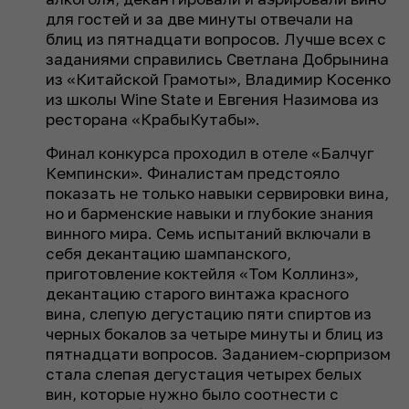
для гостей и за две минуты отвечали на
блиц из пятнадцати вопросов. Лучше всех с
заданиями справились Светлана Добрынина
из «Китайской Грамоты», Владимир Косенко
из школы Wine State и Евгения Назимова из
ресторана «КрабыКутабы».
Финал конкурса проходил в отеле «Балчуг
Кемпински». Финалистам предстояло
показать не только навыки сервировки вина,
но и барменские навыки и глубокие знания
винного мира. Семь испытаний включали в
себя декантацию шампанского,
приготовление коктейля «Том Коллинз»,
декантацию старого винтажа красного
вина, слепую дегустацию пяти спиртов из
черных бокалов за четыре минуты и блиц из
пятнадцати вопросов. Заданием-сюрпризом
стала слепая дегустация четырех белых
вин, которые нужно было соотнести с