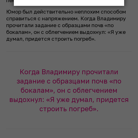
пенсов.
Юмор был действительно неплохим способом
справиться с напряжением. Когда Владимиру
прочитали задание с образцами почв «по
бокалам», он с облегчением выдохнул: «Я уже
думал, придется строить погреб».
Когда Владимиру прочитали
задание с образцами почв «по
бокалам», он с облегчением
выдохнул: «Я уже думал, придется
строить погреб».