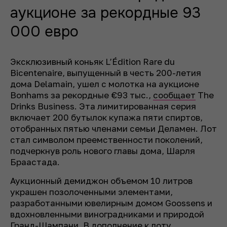
аукционе за рекордные 93
000 евро
Эксклюзивный коньяк L’Édition Rare du
Bicentenaire, выпущенный в честь 200-летия
дома Delamain, ушел с молотка на аукционе
Bonhams за рекордные €93 тыс.,
сообщает
The
Drinks Business. Эта лимитированная серия
включает 200 бутылок купажа пяти спиртов,
отобранных пятью членами семьи Деламен. Лот
стал символом преемственности поколений,
подчеркнув роль нового главы дома, Шарля
Браастада.
Аукционный демиджон объемом 10 литров
украшен позолоченными элементами,
разработанными ювелирным домом Goossens и
вдохновленными виноградниками и природой
Гранд-Шампани. В дополнение к лоту