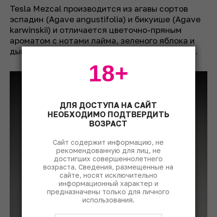
Tesla Mezcal производится из агавы сортов
эспадин (Agave angustifolia) и бикуише (Agave
karwinskii) и отличается цветочно-пряным
ароматом с нотами лайма, зеленого яблока и
дыма, а также туберозы, жасмина и ромашки.
18+
ДЛЯ ДОСТУПА НА САЙТ
НЕОБХОДИМО ПОДТВЕРДИТЬ
ВОЗРАСТ
Сайт содержит информацию, не
рекомендованную для лиц, не
достигших совершеннолетнего
возраста. Сведения, размещенные на
сайте, носят исключительно
информационный характер и
предназначены только для личного
использования.