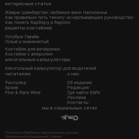
интересные статьи
Жевре-Шамбертен: любимое вино Наполеона
Как правильно пить текилу: исчерпывающее руководство
Как понять барберу и бароло
рецепты коктейлей
Голубые Гавайи
Голый и знаменитый
Коктейли для вечеринки
Коктейли с аперолем
алкогольные калькуляторы
Алкогольный калькулятор для водителей
читателям
о нас
Рассылка
Об издании
Архив
Редакция
Fine & Rare Wine
Где найти SWN
Реклама
Контакты
мы в социальных сетях
Политика обработки персональных данных
Политика использования Сookies