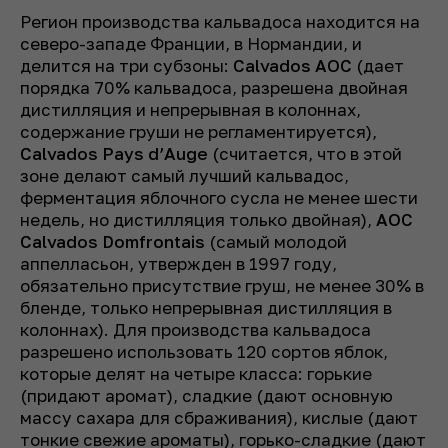
Регион производства кальвадоса находится на
северо-западе Франции, в Нормандии, и
делится на три субзоны:
Calvados AOC
(дает
порядка 70% кальвадоса, разрешена двойная
дистилляция и непрерывная в колоннах,
содержание груши не регламентируется),
Calvados Pays d’Auge
(считается, что в этой
зоне делают самый лучший кальвадос,
ферментация яблочного сусла не менее шести
недель, но дистилляция только двойная),
AOC
Calvados Domfrontais
(самый молодой
аппелласьон, утвержден в 1997 году,
обязательно присутствие груш, не менее 30% в
бленде, только непрерывная дистилляция в
колоннах). Для производства кальвадоса
разрешено использовать 120 сортов яблок,
которые делят на четыре класса: горькие
(придают аромат), сладкие (дают основную
массу сахара для сбраживания), кислые (дают
тонкие свежие ароматы), горько-сладкие (дают