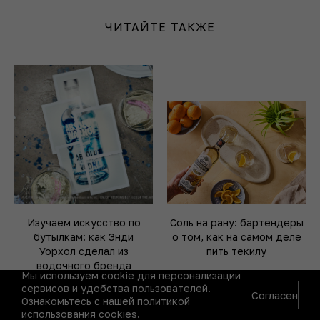
ЧИТАЙТЕ ТАКЖЕ
Изучаем искусство по
Соль на рану: бартендеры
бутылкам: как Энди
о том, как на самом деле
Уорхол сделал из
пить текилу
водочного бренда
Мы используем cookie для персонализации
крупнейшего покровителя
сервисов и удобства пользователей.
современных художников
Согласен
Ознакомьтесь с нашей
политикой
использования cookies
.