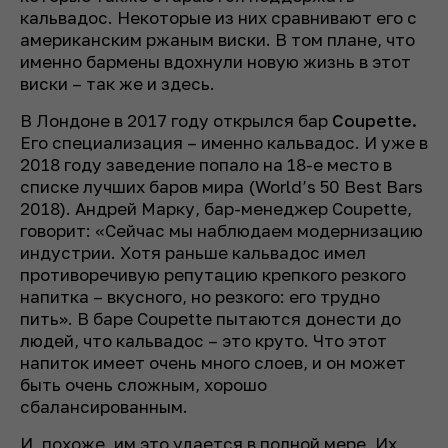
кальвадос. Некоторые из них сравнивают его с
американским ржаным виски. В том плане, что
именно бармены вдохнули новую жизнь в этот
виски – так же и здесь.
В Лондоне в 2017 году открылся бар
Coupette.
Его специализация – именно кальвадос. И уже в
2018 году заведение попало на 18-е место в
списке лучших баров мира (World’s 50 Best Bars
2018). Андрей Марку, бар-менеджер Coupette,
говорит: «Сейчас мы наблюдаем модернизацию
индустрии. Хотя раньше кальвадос имел
противоречивую репутацию крепкого резкого
напитка – вкусного, но резкого: его трудно
пить». В баре Coupette пытаются донести до
людей, что кальвадос – это круто. Что этот
напиток имеет очень много слоев, и он может
быть очень сложным, хорошо
сбалансированным.
И, похоже, им это удается в полной мере. Их