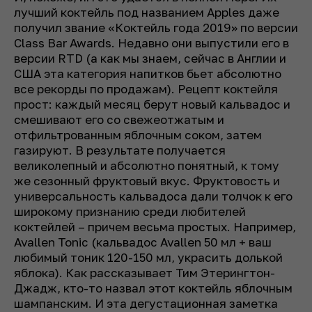
лучший коктейль под названием Apples даже
получил звание «Коктейль года 2019» по версии
Class Bar Awards. Недавно они выпустили его в
версии RTD (а как мы знаем, сейчас в Англии и
США эта категория напитков бьет абсолютно
все рекорды по продажам). Рецепт коктейля
прост: каждый месяц берут новый кальвадос и
смешивают его со свежеотжатым и
отфильтрованным яблочным соком, затем
газируют. В результате получается
великолепный и абсолютно понятный, к тому
же сезонный фруктовый вкус. Фруктовость и
универсальность кальвадоса дали толчок к его
широкому признанию среди любителей
коктейлей – причем весьма простых. Например,
Avallen Tonic (кальвадос Avallen 50 мл + ваш
любимый тоник 120-150 мл, украсить долькой
яблока). Как рассказывает Тим Этерингтон-
Джадж, кто-то назвал этот коктейль яблочным
шампанским. И эта дегустационная заметка