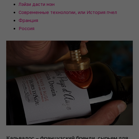
Лэйзи дасти мэн
Современные технологии, или История пчел
Франция
Россия
Кальвадос – французский бренди, сырьем для