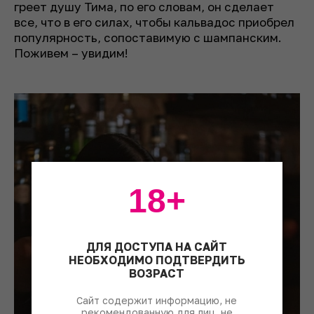
греет душу Тима, по его словам, он сделает
все, что в его силах, чтобы кальвадос приобрел
популярность, сопоставимую с шампанским.
Поживем – увидим!
18+
ДЛЯ ДОСТУПА НА САЙТ
НЕОБХОДИМО ПОДТВЕРДИТЬ
ВОЗРАСТ
Сайт содержит информацию, не
рекомендованную для лиц, не