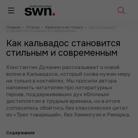
Главная
–
Статьи
–
Крепкое и не только
–
Как кальвадос
становится стильным и современным
Как кальвадос становится
стильным и современным
Константин Духанин рассказывает о новой
волне в Кальвадосе, который снова нужен миру
не только в коктейлях. Мы просили автора
напомнить читателям про литературных
героев, поддерживавших дух яблочным
дистиллятом в трудные времена, но в итоге
согласились обойтись без классических цитат
из «Трех товарищей», без Хемингуэя и Ремарка.
Содержание