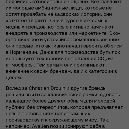
появились относительно недавно. Возглавляют
их молодые амбициозные люди, которые не
хотят прозябать на задворках истории, они
хотят ее творить. Они в курсе всех самых
модных трендов, которые активно начинают
внедрять в производстве или маркетинге. Эко-,
органическое и устойчивое землепользование –
они первые, кто активно начал говорить об этом
в Нормандии. Даже для производства бутылок
используют технологии потребления CO
из
2
атмосферы. Тем самым они притягивают
внимание к своим брендам, да и к категории в
целом.
Вслед за Christian Drouin и другие бренды
решили выйти за классические рамки, сделать
кальвадос более дружелюбным для молодой
публики без стереотипов, которая предъявляет
новые требования к напиткам, к их
производству и к окружающему миру. Так,
например, Avallen позиционируют себя в