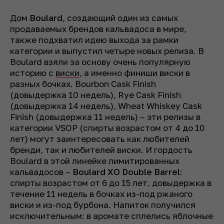
Дом
Boulard
, создающий один из самых
продаваемых брендов кальвадоса в мире,
также подхватил идею выхода за рамки
категории и выпустил четыре новых релиза. В
Boulard взяли за основу очень популярную
историю с
виски
, а именно финиши виски в
разных бочках. Bourbon Cask Finish
(довыдержка 10 недель), Rye Cask Finish
(довыдержка 14 недель), Wheat Whiskey Cask
Finish (довыдержка 11 недель) – эти релизы в
категории VSOP (спирты возрастом от 4 до 10
лет) могут заинтересовать как любителей
бренди, так и любителей виски. И гордость
Boulard в этой линейке лимитированных
кальвадосов –
Boulard XO Double Barrel
:
спирты возрастом от 6 до 15 лет, довыдержка в
течение 11 недель в бочках из-под ржаного
виски и из-под бурбона. Напиток получился
исключительным: в аромате сплелись яблочные