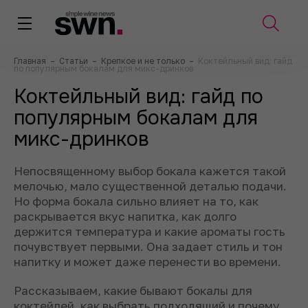
Главная
–
Статьи
–
Крепкое и не только
–
Коктейльный вид: гайд
по популярным бокалам для микс-дринков
Коктейльный вид: гайд по
популярным бокалам для
микс-дринков
Непосвященному выбор бокала кажется такой
мелочью, мало существенной деталью подачи.
Но форма бокала сильно влияет на то, как
раскрывается вкус напитка, как долго
держится температура и какие ароматы гость
почувствует первыми. Она задает стиль и тон
напитку и может даже перенести во времени.
Рассказываем, какие бывают бокалы для
коктейлей, как выбрать подходящий и почему