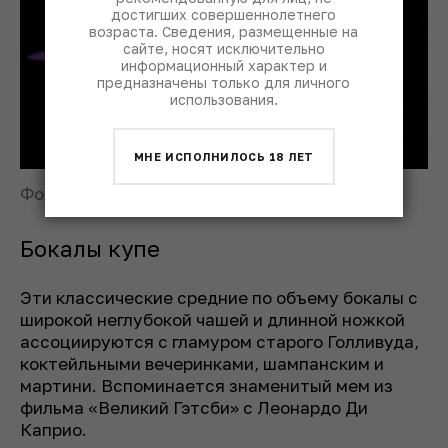
достигших совершеннолетнего
возраста. Сведения, размещенные на
сайте, носят исключительно
информационный характер и
предназначены только для личного
использования.
МНЕ ИСПОЛНИЛОСЬ 18 ЛЕТ
Фото: © Clovis Wood / Unsplash
Бокалы купе
Эти классические средние по объему бокалы с
широкой неглубокой чашей и длинной ножкой
ассоциируются с гламуром старого Голливуда,
коктейльными вечеринками, шампанским и
мартини. Вспоминается знаменитый мем из
фильма «Великий Гэтсби» с Леонардо Ди
Каприо.