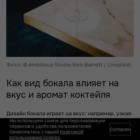
Фото: © Ambitious Studio Rick Barrett / Unsplash
Как вид бокала влияет на
вкус и аромат коктейля
Дизайн бокала играет на вкус: например, узкая
форма концентрирует аромат. Широкий бокал,
Мы используем cookie для персонализации
сервисов и удобства пользователей.
напротив, раскрывает сложные букеты.
Согласен
Ознакомьтесь с нашей
политикой
Высокий бокал позволяет удерживать холод в
использования cookies
.