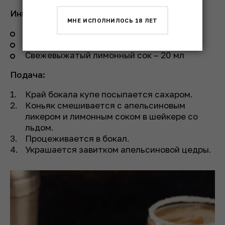
Ингредиенты:
МНЕ ИСПОЛНИЛОСЬ 18 ЛЕТ
Коньяк – 50 мл
Апельсиновый ликер – 20 мл
Свежевыжатый лимонный сок – 20 мл
Подача:
Край бокала купе посыпается сахаром.
Коньяк смешивается с апельсиновым
ликером и лимонным соком в шейкере со
льдом.
Процеживается в бокал.
Украшается завитком апельсиновой цедры.