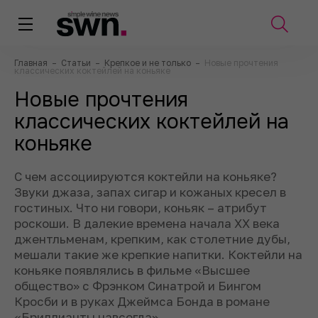
Главная
–
Статьи
–
Крепкое и не только
–
Новые прочтения
классических коктейлей на коньяке
Новые прочтения
классических коктейлей на
коньяке
С чем ассоциируются коктейли на коньяке?
Звуки джаза, запах сигар и кожаных кресел в
гостиных. Что ни говори, коньяк – атрибут
роскоши. В далекие времена начала XX века
джентльменам, крепким, как столетние дубы,
мешали такие же крепкие напитки. Коктейли на
коньяке появлялись в фильме «Высшее
общество» с Фрэнком Синатрой и Бингом
Кросби и в руках Джеймса Бонда в романе
«Бриллианты навсегда».