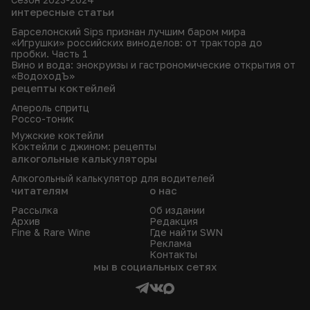
интересные статьи
Барселонский Sips признан лучшим баром мира
«Игрушки» российских виноделов: от трактора до
пробки. Часть 1
Вино и вода: энокруизы и гастрономические открытия от
«ВодоходЪ»
рецепты коктейлей
Апероль спритц
Россо-тоник
Мужские коктейли
Коктейли с джином: рецепты
алкогольные калькуляторы
Алкогольный калькулятор для водителей
читателям
о нас
Рассылка
Об издании
Архив
Редакция
Fine & Rare Wine
Где найти SWN
Реклама
Контакты
мы в социальных сетях