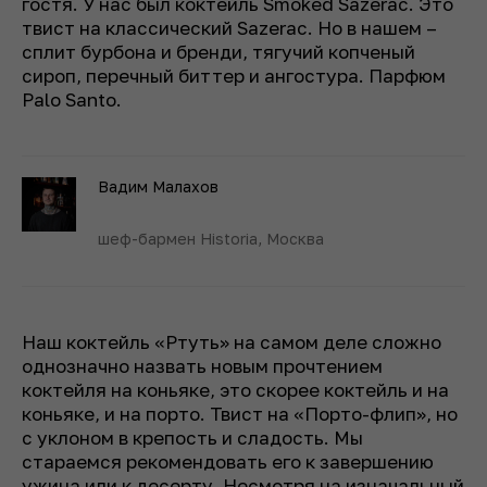
гостя. У нас был коктейль Smoked Sazerac. Это
твист на классический Sazerac. Но в нашем –
сплит бурбона и бренди, тягучий копченый
сироп, перечный биттер и ангостура. Парфюм
Palo Santo.
Вадим Малахов
шеф-бармен Historia, Москва
Наш коктейль «Ртуть» на самом деле сложно
однозначно назвать новым прочтением
коктейля на коньяке, это скорее коктейль и на
коньяке, и на порто. Твист на «Порто-флип», но
с уклоном в крепость и сладость. Мы
стараемся рекомендовать его к завершению
ужина или к десерту. Несмотря на изначальный