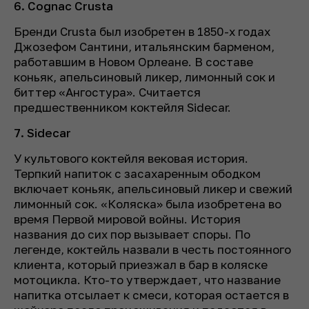
6. Cognac Crusta
Бренди Crusta был изобретен в 1850-х годах
Джозефом Сантини, итальянским барменом,
работавшим в Новом Орлеане. В составе
коньяк, апельсиновый ликер, лимонный сок и
биттер «Ангостура». Считается
предшественником коктейля Sidecar.
7. Sidecar
У культового коктейля вековая история.
Терпкий напиток с засахаренным ободком
включает коньяк, апельсиновый ликер и свежий
лимонный сок. «Коляска» была изобретена во
время Первой мировой войны. История
названия до сих пор вызывает споры. По
легенде, коктейль назвали в честь постоянного
клиента, который приезжал в бар в коляске
мотоцикла. Кто-то утверждает, что название
напитка отсылает к смеси, которая остается в