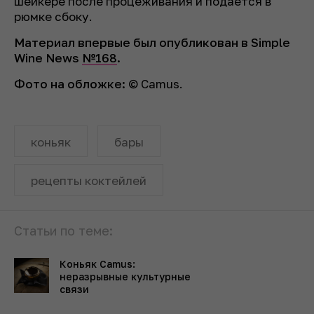
шейкере после процеживания и подается в
рюмке сбоку.
Материал впервые был опубликован в Simple
Wine News
№168
.
Фото на обложке:
© Camus.
коньяк
бары
рецепты коктейлей
Статьи по теме:
Коньяк Camus:
неразрывные культурные
связи