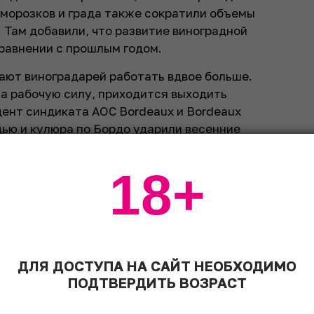
аморозков и града также сократили объемы
. Там добавили, что развитие виноградной
сравнении с прошлым годом.
ают виноградарей работать вдвое больше.
а рабочую силу, приходится выходить
ент синдиката AOC Bordeaux и Bordeaux
дью и кулюра по Бордо ударили весенние
ократила и программа по выкорчевыванию
сом перепроизводства. За год бордосцы
18+
садок.
ДЛЯ ДОСТУПА НА САЙТ НЕОБХОДИМО
ПОДТВЕРДИТЬ ВОЗРАСТ