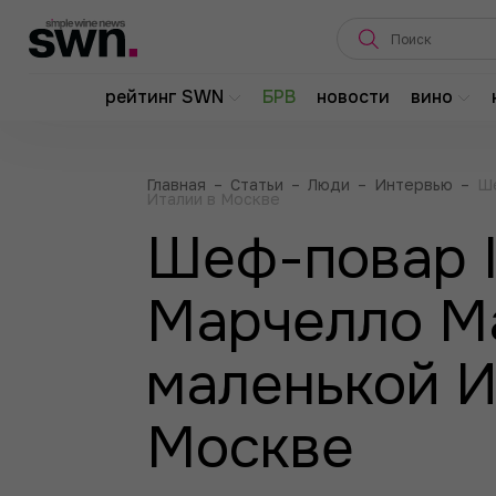
рейтинг SWN
БРВ
новости
вино
Главная
–
Статьи
–
Люди
–
Интервью
–
Ше
Италии в Москве
Шеф-повар Il
Марчелло М
маленькой И
Москве