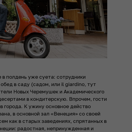
те в полдень уже суета: сотрудники
ед в саду (садом, или il giardino, тут
ители Новых Черемушек и Академического
десертами в кондитерскую. Впрочем, гости
в города. К ужину основное действо
ана, в основной зал «Венеция» со своей
всем как в старых заведениях, спрятанных в
енеции: радостная, непринужденная и