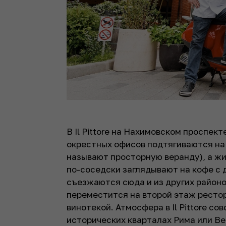
В Il Pittore на Нахимовском проспек
окрестных офисов подтягиваются на об
называют просторную веранду), а ж
по-соседски заглядывают на кофе с 
съезжаются сюда и из других районо
переместится на второй этаж рестор
винотекой. Атмосфера в Il Pittore со
исторических кварталах Рима или В