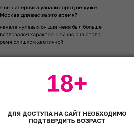
е вы наверняка узнали город не хуже
Москва для вас за это время?
в начале нулевых он для меня был больше
увствовался характер. Сейчас она стала
 время слишком хаотичной.
18+
ДЛЯ ДОСТУПА НА САЙТ НЕОБХОДИМО
ПОДТВЕРДИТЬ ВОЗРАСТ