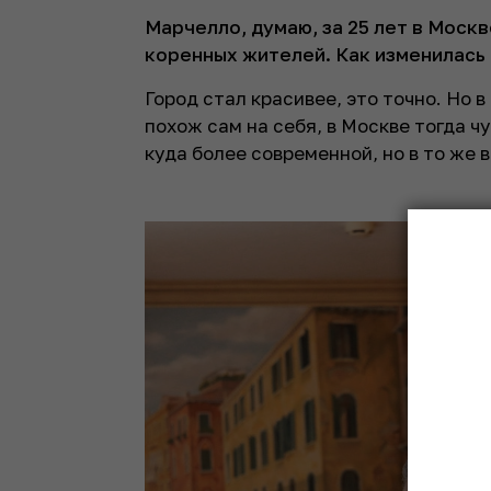
Марчелло, думаю, за 25 лет в Москв
коренных жителей. Как изменилась 
Город стал красивее, это точно. Но 
похож сам на себя, в Москве тогда ч
куда более современной, но в то же