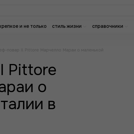
крепкое и не только
стиль жизни
справочники
ф-повар Il Pittore Марчелло Мараи о маленькой
 Pittore
араи о
талии в