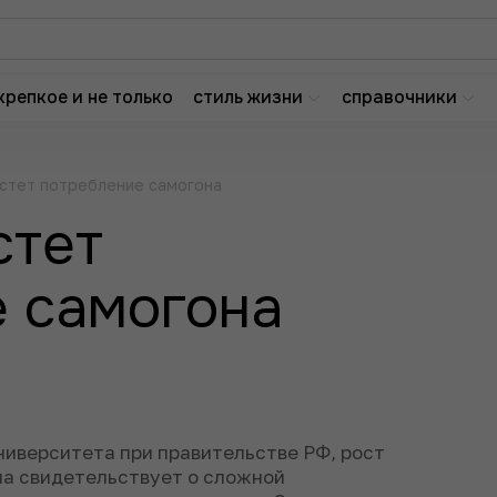
крепкое и не только
стиль жизни
справочники
астет потребление самогона
стет
 самогона
ниверситета при правительстве РФ, рост
на свидетельствует о сложной