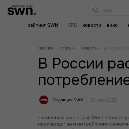
рейтинг SWN
БРВ
новости
вино
Главная
–
Статьи
–
Новости
–
В России р
В России ра
потребление
13 мая 2020
Редакция SWN
По мнению экспертов Финансового у
производства и потребления самого