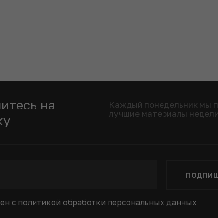
итесь на
Каждый понедельник мы 
лучшие материалы недел
ку
ПОДПИ
сен с
политикой
обработки персональных данных