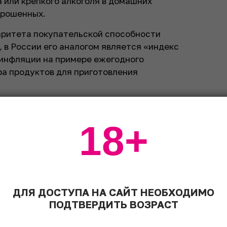
 или крепкого алкоголя в домашних
прошенных.
аритета покупательской способности
 в России его аналогом является «индекс
 инфляции на примере ежегодного
ра продуктов для приготовления
гона
18+
ой продукции «незарегистрированного
 на продажу. Сюда же относятся, по
ержащие жидкости, которые могут
ДЛЯ ДОСТУПА НА САЙТ НЕОБХОДИМО
альные лекарственные и ветеринарные
ПОДТВЕРДИТЬ ВОЗРАСТ
я продукция. Этот сегмент не
ного рынка алкоголя. Согласно расчетам