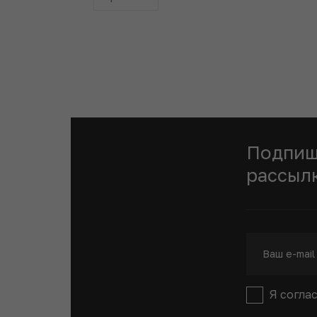
Подпиш
рассыл
Я согла