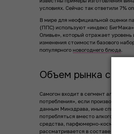
известны примеры изготовления вина
условиях. Сейчас так ответили 7% о
В мире для неофициальной оценки п
(ППС) используют «индекс БигМака»,
Оливье», который отражает уровень
изменения стоимости базового набо
популярного
новогоднего блюда
.
Объем рынка само
Самогон входит в сегмент алкогольн
потребления», если производится не
данным Минздрава, иные спиртосод
потребляться вместо алкоголя: лег
средства, парфюмерно-косметическа
рассматривается в составе нелегаль