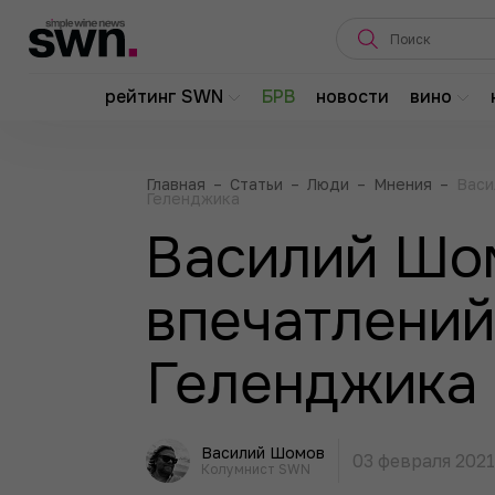
рейтинг SWN
БРВ
новости
вино
Главная
–
Статьи
–
Люди
–
Мнения
–
Васи
Геленджика
Василий Шо
впечатлений
Геленджика
Василий Шомов
03 февраля 2021
Колумнист SWN