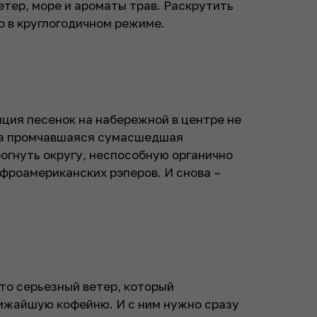
етер, море и ароматы трав. Раскрутить
о в круглогодичном режиме.
ция песенок на набережной в центре не
дка промчавшаяся сумасшедшая
огнуть округу, неспособную органично
фроамериканских рэперов. И снова –
Это серьезный ветер, который
лижайшую кофейню. И с ним нужно сразу