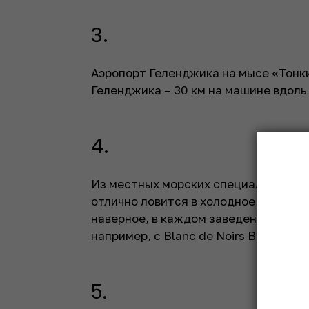
3.
Аэропорт Геленджика на мысе «Тонки
Геленджика – 30 км на машине вдоль
4.
Из местных морских специалитетов х
отлично ловится в холодное время го
наверное, в каждом заведении города
например, с Blanc de Noirs Brut d’Or
А
5.