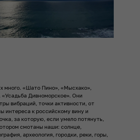
х много. «Шато Пино», «Мысхако»,
, «Усадьба Дивноморское». Они
тры вибраций, точки активности, от
ны интереса к российскому вину и
чка, за которую, если умело потянуть,
котором смотаны наши: солнце,
графия, археология, городки, реки, горы,