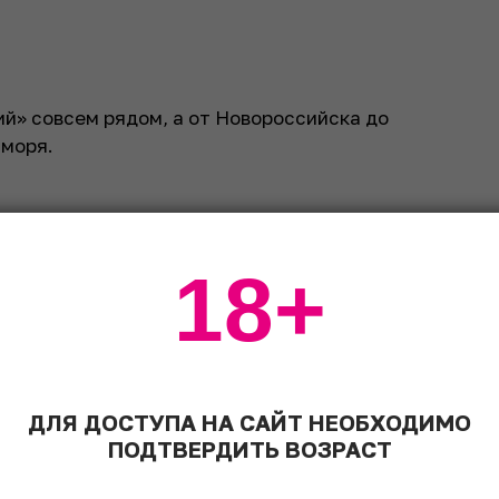
й» совсем рядом, а от Новороссийска до
 моря.
18+
ороши: барабуля (султанка), которая
да и сарган – рыба-стрела. Их жарят,
, и это вкусно с местным игристым,
брау-Дюрсо
или тихим розовым Di Caspico.
ДЛЯ ДОСТУПА НА САЙТ НЕОБХОДИМО
ПОДТВЕРДИТЬ ВОЗРАСТ