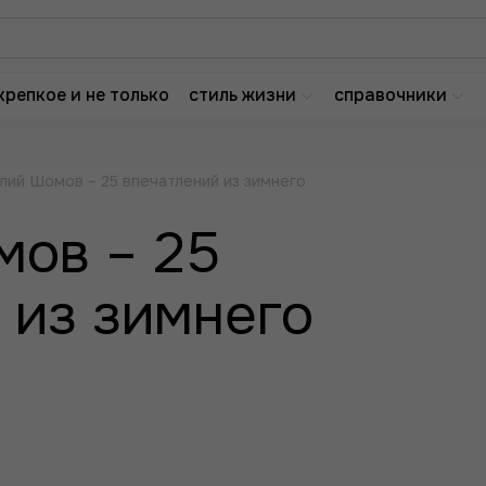
крепкое и не только
стиль жизни
справочники
лий Шомов – 25 впечатлений из зимнего
мов – 25
 из зимнего