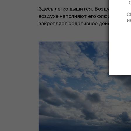
Здесь легко дышится. Воздух чист. 
С
воздухе наполняют его флюидами зд
и
закрепляет седативное действие ар