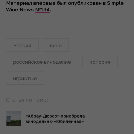
Материал впервые был опубликован в Simple
Wine News
№134
.
Россия
вино
российское виноделие
история
игристые
Статьи по теме:
«Абрау-Дюрсо» приобрела
винодельню «Юбилейная»