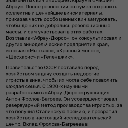
знаменитых вин «Каберне Абрау» и «Рислинг
Абрау». После революции он сумел сохранить
коллектив и ценнейшие виноматериалы,
приказав часть особо ценных вин замуровать,
чтобы до них не добрались революционные
массы, и сам участвовал в этих работах.
Возглавив «Абрау-Дюрсо», он консультировал и
другие винодельческие предприятия края,
включая «Мысхако», «Красный молот»,
«Шесхарис» и «Геленджик».
Правительство СССР поставило перед
хозяйством задачу создать недорогие
игристые вина, чтобы их могла себе позволить
каждая семья. С 1920-х научными
разработками в «Абрау-Дюрсо» руководил
Антон Фролов-Багреев. Он усовершенствовал
резервуарный метод производства игристых, за
что получил Сталинскую премию, и превратил
хозяйство в настоящий исследовательский
центр. Вклад Фролова-Багреева в