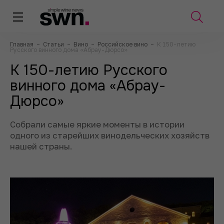
Главная
–
Статьи
–
Вино
–
Российское вино
–
К 150-летию
Русского винного дома «Абрау-Дюрсо»
К 150-летию Русского
винного дома «Абрау-
Дюрсо»
Собрали самые яркие моменты в истории
одного из старейших винодельческих хозяйств
нашей страны.