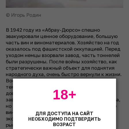
© Игорь Родин
В 1942 году из «Абрау-Дюрсо» спешно
эвакуировали ценное оборудование, большую
часть вин и виноматериалов. Хозяйство на год
оказалось под фашистской оккупацией. Перед
уходом немцы взорвали завод, часть тоннелей
были разрушены. После войны хозяйство, как
стратегически важный объект для поднятия
народного духа, очень быстро вернули к жизни.
Восстановление шло с такой скоростью, что
темпы производства, по сравнению с
18+
довоенными, удвоились. К началу 1960-х
завершилась реконструкция не только завода,
но и всего поселка Абрау-Дюрсо. В 1960-70-е
вина «Абрау-Дюрсо» стали отправлять на
ДЛЯ ДОСТУПА НА САЙТ
экспорт в Европу и США. На американском
НЕОБХОДИМО ПОДТВЕРДИТЬ
ВОЗРАСТ
рынке поставщиком выступала компания