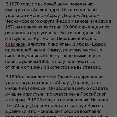
В 1870 году по высочайшему повелению
императора Александра II было основано
удельное имение «Абрау-Дюрсо». Агроном
Черноморского округа Федор Иванович Гейдук в
1871-м привез из Австрии 20 000 саженцев лоз
рислинга
и португизера. Был и посадочный
материал из
Крыма
, из Ливадии:
каберне
совиньон
, алиготе, пино блан. В Абрау-Дюрсо
прохладней, чем в Крыму, поэтому местные
вина получались более утонченными, и уже
первые релизы 1880-х получили лестные
отклики от винных экспертов на выставках.
В 1890-е шампанистом Главного управления
уделов, куда входило «Абрау-Дюрсо», стал
князь Лев Голицын. Он задался целью создать
лучшие игристые «по классике» в Российской
Империи. В 1905 году по приглашению Николая
II в «Абрау-Дюрсо» приехал француз Виктор
Дравиньи и по монаршей просьбе возглавил
производство игристых. У него за плечами был