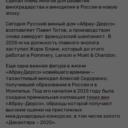
сделал очень многое для развития
виноградарства и виноделия в России в новую
эпоху.
Сегодня Русский винный дом «Абрау-Дюрсо»
возглавляет Павел Титов, а производством
снова заведует французский шампанист. В
2016-м на должность главного энолога
заступил Жорж Бланк, который до этого
работал в Pommery, Lanson и Moët & Chandon.
Еще одна важная фигура в жизни
«АбрауДюрсо» новейшего времени –
талантливый винодел Алексей Сидоренко,
получивший образование в России и в
Монпелье. Под его началом в 2019 году была
создана премиальная коллекция
тихих вин
«Абрау-Дюрсо», образцы которой получают
высокие оценки на престижных
международных конкурсах, в том числе золото
«Декантера – 2020».