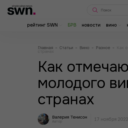
рейтинг SWN
БРВ
новости
вино
Главная
–
Статьи
–
Вино
–
Разное
–
Как о
странах
Как отмечаю
молодого ви
странах
Валерия Тенисон
17 ноября 202
Автор