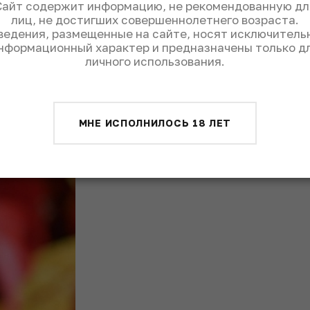
урм (Sturm), а в Чехии – бурчак (burčák).
Сайт содержит информацию, не рекомендованную дл
лиц, не достигших совершеннолетнего возраста.
тличать стадии брожения напитка и
ведения, размещенные на сайте, носят исключитель
ерах штурм послаще или покрепче.
нформационный характер и предназначены только д
личного использования.
адиционное осеннее блюдо – запеченного
вареным картофелем и красной тушеной
МНЕ ИСПОЛНИЛОСЬ 18 ЛЕТ