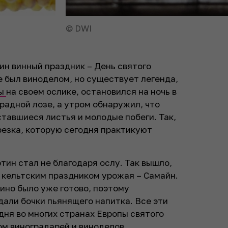
© DWI
ин винный праздник – День святого
 был виноделом, но существует легенда,
ры
на своем ослике, остановился на ночь в
радной лозе, а утром обнаружил, что
ставшиеся листья и молодые побеги. Так,
резка, которую сегодня практикуют
ин стал не благодаря ослу. Так вышло,
м кельтским праздником урожая – Самайн.
ино было уже готово, поэтому
али бочки пьянящего напитка. Все эти
дня во многих странах Европы святого
м виноградарей и виноделов.