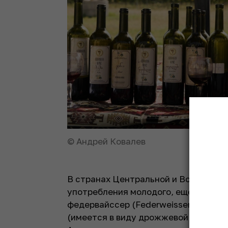
© Андрей Ковалев
В странах Центральной и Восточной
употребления молодого, еще бродяще
федервайссер (Federweisser), что п
(имеется в виду дрожжевой осадок, 