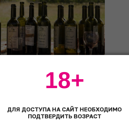
18+
 Европы существует традиция
го сусла. В Германии его называют
ДЛЯ ДОСТУПА НА САЙТ НЕОБХОДИМО
ереводится как с «белыми перышками»
ПОДТВЕРДИТЬ ВОЗРАСТ
который присутствует в напитке). В