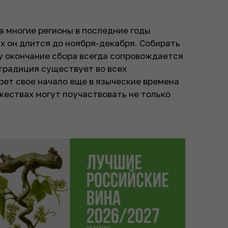
а многие регионы в последние годы
их он длится до ноября-декабря. Собирать
му окончание сбора всегда сопровождается
традиция существует во всех
рет свое начало еще в языческие времена
ржествах могут поучаствовать не только