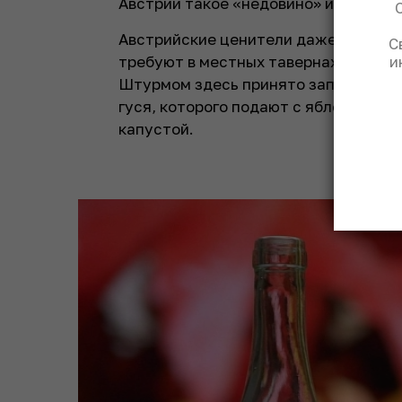
Австрии такое «недовино» именуют шт
Австрийские ценители даже умеют о
С
требуют в местных тавернах-хойриг
и
Штурмом здесь принято запивать тр
гуся, которого подают с яблоками, 
капустой.