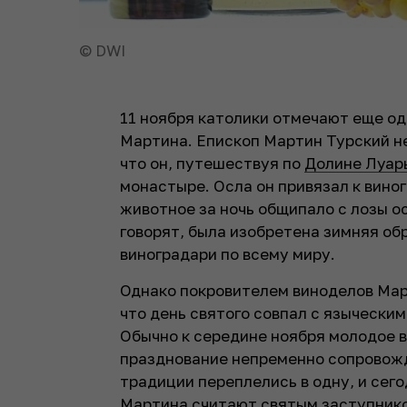
© DWI
11 ноября католики отмечают еще од
Мартина. Епископ Мартин Турский не
что он, путешествуя по
Долине Луа
монастыре. Осла он привязал к виног
животное за ночь общипало с лозы о
говорят, была изобретена зимняя об
виноградари по всему миру.
Однако покровителем виноделов Март
что день святого совпал с язычески
Обычно к середине ноября молодое в
празднование непременно сопровожд
традиции переплелись в одну, и сего
Мартина считают святым заступнико