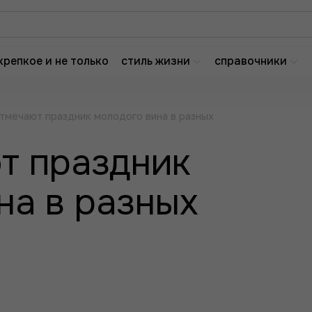
крепкое и не только
стиль жизни
справочники
тмечают праздник молодого вина в разных
т праздник
на в разных
2