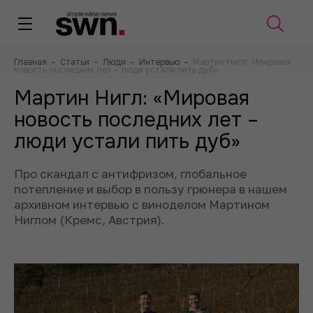
Главная
–
Статьи
–
Люди
–
Интервью
–
Мартин Нигл: «Мировая
новость последних лет – люди устали пить дуб»
Мартин Нигл: «Мировая
новость последних лет –
люди устали пить дуб»
Про скандал с антифризом, глобальное
потепление и выбор в пользу грюнера в нашем
архивном интервью с виноделом Мартином
Ниглом (Кремс, Австрия).