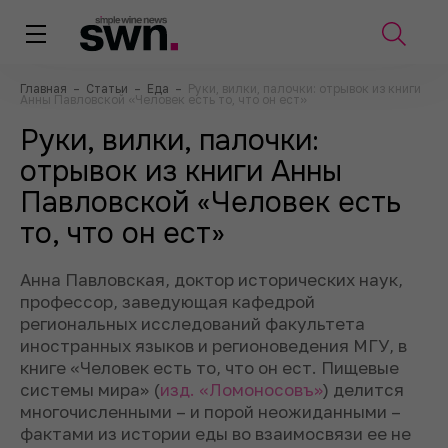
Главная
–
Статьи
–
Еда
–
Руки, вилки, палочки: отрывок из книги
Анны Павловской «Человек есть то, что он ест»
Руки, вилки, палочки:
отрывок из книги Анны
Павловской «Человек есть
то, что он ест»
Анна Павловская, доктор исторических наук,
профессор, заведующая кафедрой
региональных исследований факультета
иностранных языков и регионоведения МГУ, в
книге «Человек есть то, что он ест. Пищевые
системы мира» (
изд. «Ломоносовъ»
) делится
многочисленными – и порой неожиданными –
фактами из истории еды во взаимосвязи ее не