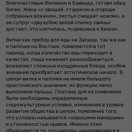
благочестивые Филемон и Бавкида, готовя обед
богам. Жена «с овощей, стариком в огороде
собранных влажном, листья счищает ножом», а
ее супруг «двузубою вилой спинку свиньи
достает, что коптилась, подвешена к балке».
Вилки как прибор для еды на Западе, так же как
и палочки на Востоке, появляются в тот
период, когда количество еды переходит в
качество, пища начинает разнообразиться,
возникают сложные изощренные блюда, особое
значение приобретает эстетическое начало. В
целом вилка и палочки не имели большого
практического значения, их функции легко
выполняли пальцы. Поэтому для их появления
были необходимы определенные
социокультурные условия, изменения в уровне
развития общества в целом, появление того,
что условно называется «хорошими манерами»
и утонченностью нравов. Именно этим
объясняется то, что народы, находившиеся в