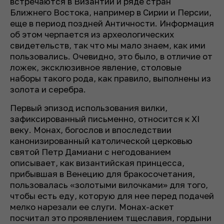
встречаются в Византии и ряде стран
Ближнего Востока, например в Сирии и Персии,
еще в период поздней Античности. Информация
об этом черпается из археологических
свидетельств, так что мы мало знаем, как ими
пользовались. Очевидно, это было, в отличие от
ложек, эксклюзивное явление, столовые
наборы такого рода, как правило, выполнены из
золота и серебра.
Первый эпизод использования вилки,
зафиксированный письменно, относится к XI
веку. Монах, богослов и впоследствии
канонизированный католической церковью
святой Петр Дамиани с негодованием
описывает, как византийская принцесса,
прибывшая в Венецию для бракосочетания,
пользовалась «золотыми вилочками» для того,
чтобы есть еду, которую для нее перед подачей
мелко нарезали ее слуги. Монах-аскет
посчитал это проявлением тщеславия, гордыни