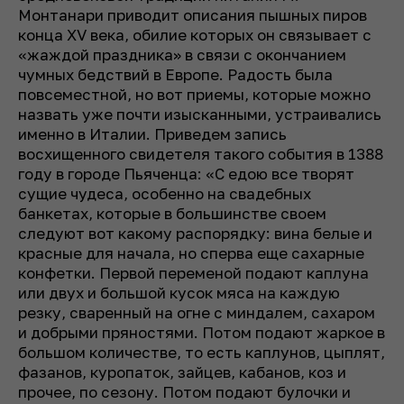
Монтанари приводит описания пышных пиров
конца XV века, обилие которых он связывает с
«жаждой праздника» в связи с окончанием
чумных бедствий в Европе. Радость была
повсеместной, но вот приемы, которые можно
назвать уже почти изысканными, устраивались
именно в Италии. Приведем запись
восхищенного свидетеля такого события в 1388
году в городе Пьяченца: «С едою все творят
сущие чудеса, особенно на свадебных
банкетах, которые в большинстве своем
следуют вот какому распорядку: вина белые и
красные для начала, но сперва еще сахарные
конфетки. Первой переменой подают каплуна
или двух и большой кусок мяса на каждую
резку, сваренный на огне с миндалем, сахаром
и добрыми пряностями. Потом подают жаркое в
большом количестве, то есть каплунов, цыплят,
фазанов, куропаток, зайцев, кабанов, коз и
прочее, по сезону. Потом подают булочки и