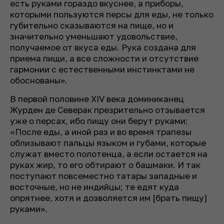
есть руками гораздо вкуснее, а приборы,
которыми пользуются персы для еды, не только
губительно сказываются на пище, но и
значительно уменьшают удовольствие,
получаемое от вкуса еды. Рука создана для
приема пищи, а все сложности и отсутствие
гармонии с естественными инстинктами не
обоснованы».
В первой половине XIV века доминиканец
Журден де Северак презрительно отзывается
уже о персах, ибо пищу они берут руками:
«После еды, а иной раз и во время трапезы
облизывают пальцы языком и губами, которые
служат вместо полотенца, а если остается на
руках жир, то его обтирают о башмаки. И так
поступают повсеместно татары западные и
восточные, но не индийцы; те едят куда
опрятнее, хотя и дозволяется им [брать пищу]
руками».