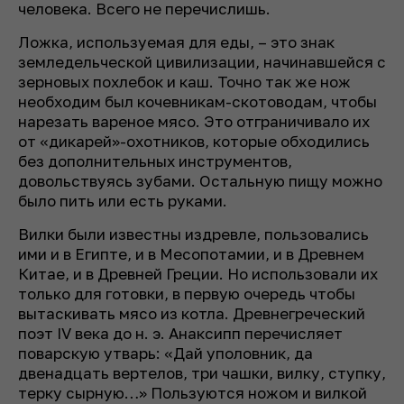
человека. Всего не перечислишь.
Ложка, используемая для еды, – это знак
земледельческой цивилизации, начинавшейся с
зерновых похлебок и каш. Точно так же нож
необходим был кочевникам-скотоводам, чтобы
нарезать вареное мясо. Это отграничивало их
от «дикарей»-охотников, которые обходились
без дополнительных инструментов,
довольствуясь зубами. Остальную пищу можно
было пить или есть руками.
Вилки были известны издревле, пользовались
ими и в Египте, и в Месопотамии, и в Древнем
Китае, и в Древней Греции. Но использовали их
только для готовки, в первую очередь чтобы
вытаскивать мясо из котла. Древнегреческий
поэт IV века до н. э. Анаксипп перечисляет
поварскую утварь: «Дай уполовник, да
двенадцать вертелов, три чашки, вилку, ступку,
терку сырную…» Пользуются ножом и вилкой