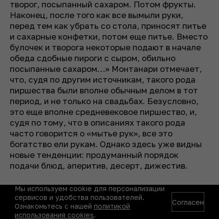
творог, посыпанный сахаром. Потом фрукты.
Наконец, после того как все вымыли руки,
перед тем как убрать со стола, приносят питье
и сахарные конфетки, потом еще питье. Вместо
булочек и творога некоторые подают в начале
обеда сдобные пироги с сыром, обильно
посыпанные сахаром…» Монтанари отмечает,
что, судя по другим источникам, такого рода
пиршества были вполне обычным делом в тот
период, и не только на свадьбах. Безусловно,
это еще вполне средневековое пиршество, и,
судя по тому, что в описаниях такого рода
часто говорится о «мытье рук», все это
богатство ели рукам. Однако здесь уже видны
новые тенденции: продуманный порядок
подачи блюд, аперитив, десерт, дижестив.
Мы используем cookie для персонализации
сервисов и удобства пользователей.
Согласен
Ознакомьтесь с нашей
политикой
использования cookies
.