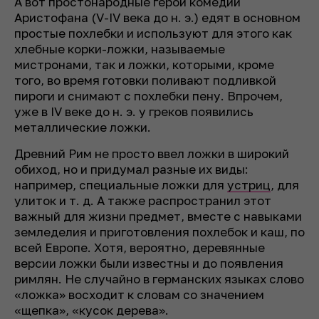
А вот простонародные герои комедий
Аристофана (V-IV века до н. э.) едят в основном
простые похлебки и используют для этого как
хлебные корки-ложки, называемые
мистронами, так и ложки, которыми, кроме
того, во время готовки поливают подливкой
пироги и снимают с похлебки пену. Впрочем,
уже в IV веке до н. э. у греков появились
металлические ложки.
Древний Рим не просто ввел ложки в широкий
обиход, но и придумал разные их виды:
например, специальные ложки для
устриц
, для
улиток и т. д. А также распространил этот
важный для жизни предмет, вместе с навыками
земледелия и приготовления похлебок и каш, по
всей Европе. Хотя, вероятно, деревянные
версии ложки были известны и до появления
римлян. Не случайно в германских языках слово
«ложка» восходит к словам со значением
«щепка», «кусок дерева».