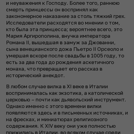
и неуважения к Господу. Более того, раннюю
смерть принцессы он воспринял как
закономерное наказание за столь тяжкий грех.
Исследователи расходятся во мнении о том,
кто была эта принцесса; вероятнее всего, это
Мария Аргирополина, внучка императора
Романа II, вышедшая в замуж за Джованни,
сына венецианского дожа Пьетро II Орсеоло и
умершая вскоре после свадьбы в 1005 году, то
есть за два года до рождения аскетичного
монаха, что превращает его рассказ в
исторический анекдот.
В любом случае вилка в XI веке в Италии
воспринималась как экзотика, а католической
церковью – почти как дьявольский инструмент.
Однако именно с этого времени вилки
появляются здесь и в письменных источниках, и
на фресках, и миниатюрах религиозного
содержания. К XIV веку они уже полностью
прижились в Италии, во всяком случае среди