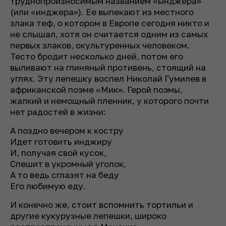
труднопроизносимым названием «ынджера»
(или «инджера»). Ее выпекают из местного
злака теф, о котором в Европе сегодня никто и
не слышал, хотя он считается одним из самых
первых злаков, окультуренных человеком.
Тесто бродит несколько дней, потом его
выливают на глиняный противень, стоящий на
углях. Эту лепешку воспел Николай Гумилев в
африканской поэме «Мик». Герой поэмы,
жалкий и немощный пленник, у которого почти
нет радостей в жизни:
А поздно вечером к костру
Идет готовить инджиру
И, получая свой кусок,
Спешит в укромный уголок,
А то ведь сглазят на беду
Его любимую еду.
И конечно же, стоит вспомнить тортильи и
другие кукурузные лепешки, широко