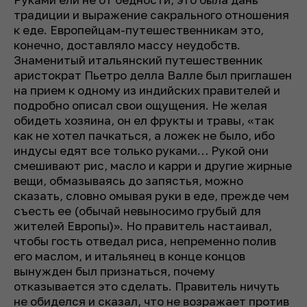
традиции и выражение сакрального отношения
к еде. Европейцам-путешественникам это,
конечно, доставляло массу неудобств.
Знаменитый итальянский путешественник
аристократ Пьетро делла Валле был приглашен
на прием к одному из индийских правителей и
подробно описал свои ощущения. Не желая
обидеть хозяина, он ел фрукты и травы, «так
как не хотел пачкаться, а ложек не было, ибо
индусы едят все только руками… Рукой они
смешивают рис, масло и карри и другие жирные
вещи, обмазываясь до запястья, можно
сказать, словно омывая руки в еде, прежде чем
съесть ее (обычай невыносимо грубый для
жителей Европы)». Но правитель настаивал,
чтобы гость отведал риса, непременно полив
его маслом, и итальянец в конце концов
вынужден был признаться, почему
отказывается это сделать. Правитель ничуть
не обиделся и сказал, что не возражает против