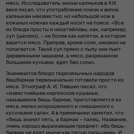
мясо. Исследователь жизни калмыков в XIX
веке писал, что употребление ложек и вилок
калмыкам неизвестно, но небольшой нож в
кожаных ножнах каждый носит на поясе. «Все
их блюда просты и незатейливы, как, например,
суп (шюлюн), – не более как кипяток, в котором
варится мясо. Приправ, кроме соли, никаких не
полагается. Такой суп прямо с пылу они пьют
деревянными чашками, а мясо, разрезанное
большими кусками, едят без соли».
Знаменитое блюдо тюркоязычных народов
бешбармак первоначально готовили просто из
мяса. Этнограф А. И. Левшин писал, что
«известнейшее киргизское кушанье,
называемое бишь-бармак, приготовляется из
мяса, мелко искрошенного и смешанного с
кусочками сала». А в примечании заметил, что
«бишь значит пять, а бармак – палец. Название,
очень хорошо выражающее предмет: ибо бишь-
бармак не едят иначе как пятью пальцами». И