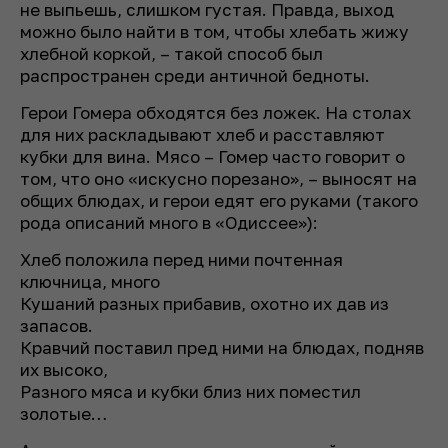
не выпьешь, слишком густая. Правда, выход
можно было найти в том, чтобы хлебать жижу
хлебной коркой, – такой способ был
распространен среди античной бедноты.
Герои Гомера обходятся без ложек. На столах
для них раскладывают хлеб и расставляют
кубки для вина. Мясо – Гомер часто говорит о
том, что оно «искусно порезано», – выносят на
общих блюдах, и герои едят его руками (такого
рода описаний много в «Одиссее»):
Хлеб положила перед ними почтенная
ключница, много
Кушаний разных прибавив, охотно их дав из
запасов.
Кравчий поставил пред ними на блюдах, подняв
их высоко,
Разного мяса и кубки близ них поместил
золотые…