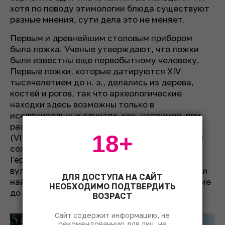
хотя по поводу этимологии блюда существуют
разные мнения, сути дела это не меняет.
Первым и древнейшим столовым прибором
была ложка. Ученые утверждают, что ложки
были известны еще первобытному человеку.
Первые ложки, которые датируются XIV
тысячелетием до н. э., делались из дерева,
костей и рогов, так что археологические
находки здесь возможны только в
исключительных случаях, как, например, при
раскопках поселения Чатал-Гуюк в Анатолии
18+
(VIII-VI тысячелетия до н. э.), где такие ложки
сохранились в обугленном виде, или в
Геркулануме (I век), где их засыпало
вулканическим пеплом. Металлические ложки
ДЛЯ ДОСТУПА НА САЙТ
найдены в месопотамском Уре (III тысячелетие
НЕОБХОДИМО ПОДТВЕРДИТЬ
до н. э.).
ВОЗРАСТ
Сайт содержит информацию, не
рекомендованную для лиц, не