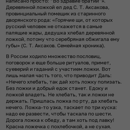
написано просто: “Во здравие братии”».
Деревянной ложкой ел дед С. Т. Аксакова,
провинциальный помещик из старинного
дворянского рода: «Горячие щи, от которых
русский человек не откажется в самые
палящие жары, дедушка хлебал деревянной
ложкой, потому что серебряная обжигала ему
губы» (С. Т. Аксаков. Семейная хроника).
В России ходило множество пословиц,
поговорок и еще больше ритуалов, примет,
суеверий и гаданий с участием ложки. Вот
лишь малая часть того, что приводит Даль:
«Нечего хлебать, так дай хоть ложку полизать.
Без ложки и добрый едок станет. Едоку и
ложкой владеть. Не хлебать, так и ложки не
держать. Пришлась ложка по рту, да хлебать
нечего. Ложка-то узка, таскает по три куска:
надо ее развести, чтобы таскала по шести.
Дорога ложка к обеду, а там хоть под лавку!
Красна ложечка с похлебочкой, а не сухая.