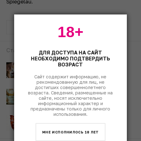
Spiegelau.
18+
вино
сомелье
Статьи по теме:
ДЛЯ ДОСТУПА НА САЙТ
НЕОБХОДИМО ПОДТВЕРДИТЬ
ВОЗРАСТ
Сомелье отвечает: откуда
в вине появляются
ароматы
Сайт содержит информацию, не
рекомендованную для лиц, не
достигших совершеннолетнего
Сомелье отвечает: все ли
возраста. Сведения, размещенные на
вина улучшаются с
сайте, носят исключительно
возрастом
информационный характер и
предназначены только для личного
использования.
Сомелье отвечает: можно
ли спасти испорченное
вино
МНЕ ИСПОЛНИЛОСЬ 18 ЛЕТ