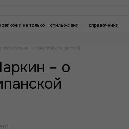
крепкое и не только
стиль жизни
справочники
ислав Маркин – о тяжелой шампанской
аркин – о
мпанской
2021