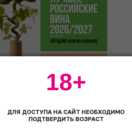
18+
ay Blanc de Noirs
рвого винтажа этого кюве – 1995.
ского я жаждал долгие годы. Krug
ДЛЯ ДОСТУПА НА САЙТ НЕОБХОДИМО
ом среди шампанских домов, но
ПОДТВЕРДИТЬ ВОЗРАСТ
лгое время не удавалось. Виноградник
ушке Ambonnay в Монтань де Реймс,