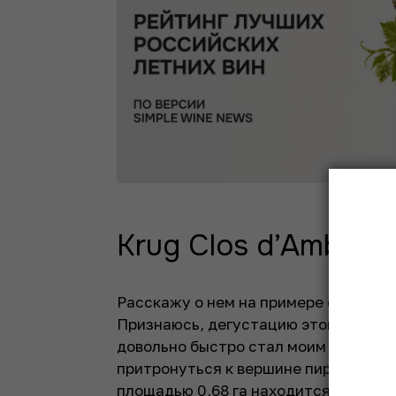
Krug Clos d’Ambonn
Расскажу о нем на примере самого пе
Признаюсь, дегустацию этого шампан
довольно быстро стал моим фаворит
притронуться к вершине пирамиды до
площадью 0,68 га находится в дерев