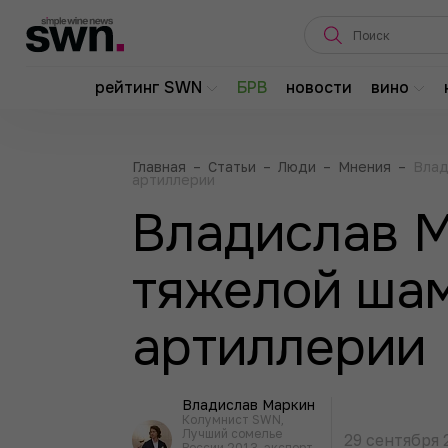
рейтинг SWN
БРВ
новости
вино
Главная
–
Статьи
–
Люди
–
Мнения
–
Влад
артиллерии
Владислав М
тяжелой ша
артиллерии
Владислав Маркин
Колумнист SWN,
Лучший сомелье
29 сентября 
России 2013, эксперт