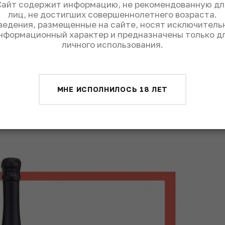
Сайт содержит информацию, не рекомендованную дл
 самое молодое приобретение Krug c 1994
лиц, не достигших совершеннолетнего возраста.
ет на осадке, годовой объем – 5000
ведения, размещенные на сайте, носят исключитель
. Мне нравится сравнение вин с книгами:
нформационный характер и предназначены только д
личного использования.
тро, и вкус сохраняется в процессе всего
 медленные. Clos d’Ambonnay – похож на
олго и скрупулезно его штудируешь, но по
Это шампанское явно выбирает, кому
МНЕ ИСПОЛНИЛОСЬ 18 ЛЕТ
сти. Очень сложное, невыраженное,
й, но, чтобы ощутить его на все сто,
.