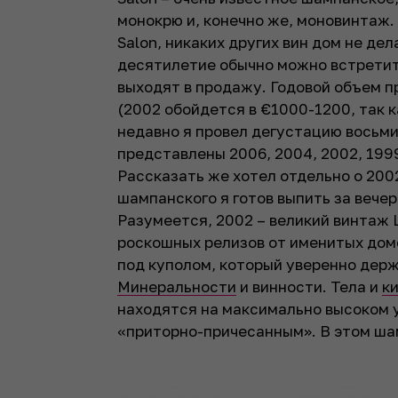
монокрю и, конечно же, моновинтаж.
Salon, никаких других вин дом не дела
десятилетие обычно можно встретить
выходят в продажу. Годовой объем п
(2002 обойдется в €1000-1200, так к
недавно я провел дегустацию восьми
представлены 2006, 2004, 2002, 1999
Рассказать же хотел отдельно о 2002
шампанского я готов выпить за вечер
Разумеется, 2002 – великий винтаж
роскошных релизов от именитых дом
под куполом, который уверенно дер
Минеральности
и винности. Тела и
к
находятся на максимально высоком у
«приторно-причесанным». В этом ша