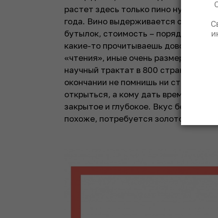
растет здесь только пино нуар. Это
года. Вино выдерживается около 12 л
С
бутылок, стоимость – порядка €3500
и
какие-то прочитываешь довольно быс
«чтения», иные очень размеренные и
научный трактат в 800 страниц. Ты д
окончании не помнишь ни страницы. 
открыться, а кому дать время подра
закрытое и глубокое. Вкус безупречны
похоже, потребуется золотой ключик