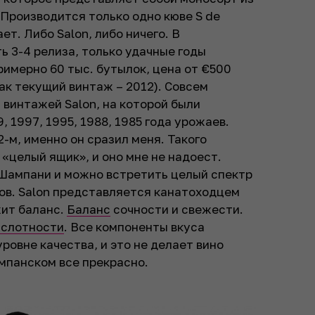
 Производится только одно кюве S de
ет. Либо Salon, либо ничего. В
 3-4 релиза, только удачные годы
римерно 60 тыс. бутылок, цена от €500
ак текущий винтаж – 2012). Совсем
 винтажей Salon, на которой были
, 1997, 1995, 1988, 1985 года урожаев.
-м, именно он сразил меня. Такого
 «целый ящик», и оно мне не надоест.
 Шампани и можно встретить целый спектр
ов. Salon представляется канатоходцем
жит баланс.
Баланс
сочности и свежести.
ислотности
. Все компоненты вкуса
ровне качества, и это не делает вино
мпанском все прекрасно.