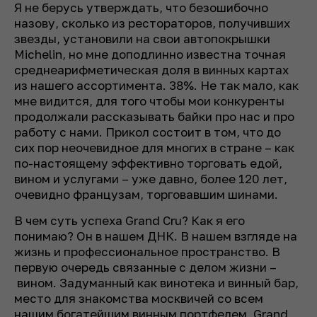
Я не берусь утверждать, что безошибочно
назову, сколько из рестораторов, получивших
звезды, установили на свои автопокрышки
Michelin, но мне доподлинно известна точная
среднеарифметическая доля в винных картах
из нашего ассортимента. 38%. Не так мало, как
мне видится, для того чтобы мои конкуренты
продолжали рассказывать байки про нас и про
работу с нами. Прикол состоит в том, что до
сих пор неочевидное для многих в стране – как
по-настоящему эффективно торговать едой,
вином и услугами – уже давно, более 120 лет,
очевидно французам, торговавшим шинами.
В чем суть успеха Grand Cru? Как я его
понимаю? Он в нашем ДНК. В нашем взгляде на
жизнь и профессиональное пространство. В
первую очередь связанные с делом жизни –
вином. Задуманный как винотека и винный бар,
место для знакомства москвичей со всем
нашим богатейшим винным портфелем, Grand