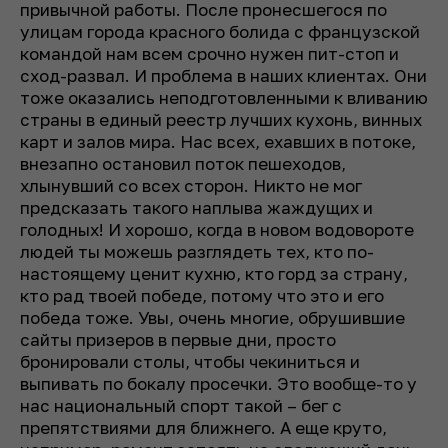
привычной работы. После пронесшегося по
улицам города красного болида с французской
командой нам всем срочно нужен пит-стоп и
сход-развал. И проблема в наших клиентах. Они
тоже оказались неподготовленными к вливанию
страны в единый реестр лучших кухонь, винных
карт и залов мира. Нас всех, ехавших в потоке,
внезапно остановил поток пешеходов,
хлынувший со всех сторон. Никто не мог
предсказать такого наплыва жаждущих и
голодных! И хорошо, когда в новом водовороте
людей ты можешь разглядеть тех, кто по-
настоящему ценит кухню, кто горд за страну,
кто рад твоей победе, потому что это и его
победа тоже. Увы, очень многие, обрушившие
сайты призеров в первые дни, просто
бронировали столы, чтобы чекиниться и
выпивать по бокалу просечки. Это вообще-то у
нас национальный спорт такой – бег с
препятствиями для ближнего. А еще круто,