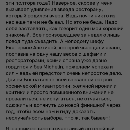
эти полтора года? Наверное, скорее у меня
вызывает удивления звезда ресторану,
который родился вчера. Ведь почти никто из
нас еще там и не бывал. Но это не беда. Надо
себя заставлять, как говорит один мой хороший
знакомый. Все произошедшее за неделю лишь
повод туда съездить. А молодому шефу
Екатерине Алехиной, которой явно дали аванс,
поставив на одну чашу весов с шефами и
рестораторами, коими страна уже давно
гордится и без Michelin, пожелаем успеха и
сил – ведь ей предстоит очень непростое дело.
Дай ей Бог на волне всей внезапной острой
хронической мизантропии, желчной иронии и
критики и просто повышенного внимания не
провалиться, не испугаться, не отчаяться,
сдюжить и дотянуть до новой финишной через
год, чтобы всем нам и гиду доказать
неслучайность выбора. Что ж, так бывает!
Я, например, верю в счастливый лотерейный