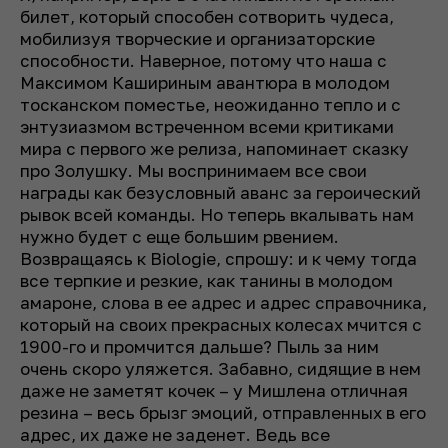
билет, который способен сотворить чудеса,
мобилизуя творческие и организаторские
способности. Наверное, потому что наша с
Максимом Кашириным авантюра в молодом
тосканском поместье, неожиданно тепло и с
энтузиазмом встреченном всеми критиками
мира с первого же релиза, напоминает сказку
про Золушку. Мы воспринимаем все свои
награды как безусловный аванс за героический
рывок всей команды. Но теперь вкалывать нам
нужно будет с еще большим рвением.
Возвращаясь к Biologie, спрошу: и к чему тогда
все терпкие и резкие, как танины в молодом
амароне, слова в ее адрес и адрес справочника,
который на своих прекрасных колесах мчится с
1900-го и промчится дальше? Пыль за ним
очень скоро уляжется. Забавно, сидящие в нем
даже не заметят кочек – у Мишлена отличная
резина – весь брызг эмоций, отправленных в его
адрес, их даже не заденет. Ведь все