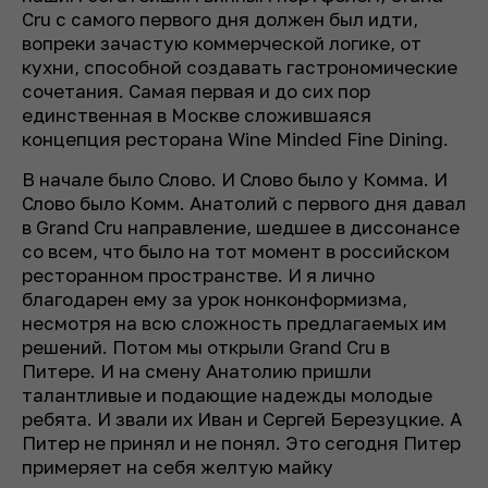
Cru с самого первого дня должен был идти,
вопреки зачастую коммерческой логике, от
кухни, способной создавать гастрономические
сочетания. Самая первая и до сих пор
единственная в Москве сложившаяся
концепция ресторана Wine Minded Fine Dining.
В начале было Слово. И Слово было у Комма. И
Слово было Комм. Анатолий с первого дня давал
в Grand Cru направление, шедшее в диссонансе
со всем, что было на тот момент в российском
ресторанном пространстве. И я лично
благодарен ему за урок нонконформизма,
несмотря на всю сложность предлагаемых им
решений. Потом мы открыли Grand Cru в
Питере. И на смену Анатолию пришли
талантливые и подающие надежды молодые
ребята. И звали их Иван и Сергей Березуцкие. А
Питер не принял и не понял. Это сегодня Питер
примеряет на себя желтую майку