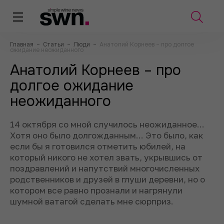
Главная
–
Статьи
–
Люди
–
Анатолий Корнеев – про долгое
ожидание неожиданного
Анатолий Корнеев – про
долгое ожидание
неожиданного
14 октября со мной случилось неожиданное...
Хотя оно было долгожданным... Это было, как
если бы я готовился отметить юбилей, на
который никого не хотел звать, укрывшись от
поздравлений и напутствий многочисленных
родственников и друзей в глуши деревни, но о
котором все равно прознали и нагрянули
шумной ватагой сделать мне сюрприз.