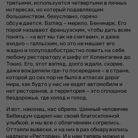
третьими, используется четвертыми в личных
интересах, но который подавляющим
большинством, безусловно, горячо
обсуждается. Взгляд – мерило. Бенчмарк. Его
порой называют французским, чтобы дать всем
понять – «а вот мы так не считаем», и даже
ехидно – галльским, но это не мешает его
жадно и полуподобострастно ловить на себе
любому ресторатору и шефу от Копенгагена до
Токио. Его, этот взгляд, долго ждали, скорее,
даже вожделели где-то посередине – в стране,
которой до сих пор не было в атласах дорог
мира, как будто у нас не ездят автомобили и
нет ресторанов, а территория – это сплошное
бездорожье, где холод и голод.
И вот, наконец, нас обрели. Шинный человечек
Бибендум одарил нас своей благосклонной
улыбкой, и мы все с облегчением согрелись.
Оттаяли вывески, и на них в раз обнаружились
надписи «Ресторан». И к нам теперь можно и