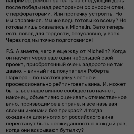
например, ремонт затеять на следующий день
после победы над рестораном со сносом стен,
с перфораторами. Или протечку устроить. Но
мы справимся. Мы же ведь готовы ко всему? Не
готовы лишь оказались к Michelin. Зато теперь
есть повод для гордости, безусловно, у всех.
Через год мы точно подготовимся!
P.S. А знаете, чего я еще жду от Michelin? Когда
он научит через еще один небольшой свой
проект, приобретенный очень задорого не так
давно, – винный гид покупателя Роберта
Паркера – по-настоящему честно и
профессионально рейтинговать вина. И, может
быть, все наше винное сообщество начнет,
наконец, объективно оценивать отечественное
вино, производимое в стране, и все называя
своими именами без прикрас? И тогда
ожидания для многих от российского вина
перестанут быть неожиданностью каждый раз,
когда они вскрывают бутылку?