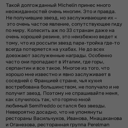
Такой долгожданный Michelin принес много
неожиданностей очень многим. Это и правда.
Не получившие звезд, но заслуживающие их –
это очень частое явление, сопутствующее гиду
по миру. Колесить аж по 33 странам даже на
очень хорошей резине, это неизбежно ведет к
тому, что из россыпи звезд пара-тройка где-то
всегда потеряется на ухабах. Не до всех
доезжают заслуженные награды. Особенно
часто они пропадают в Италии, где горы,
серпантин и все такое. Многое из того, что
хорошо мне известно и явно заслуживает в
соседней с Францией стране, чья кухня
востребована большинством, не получало и не
получит звезд. Поэтому не спрашивайте меня,
как случилось так, что горячо мной
любимый Semifreddo остался без звезды.
Невероятно досадно, что не упомянуты
рестораны Васильчуков, Иванова, Мнацаканова
и Оганезова, ресторанная группа Perelman