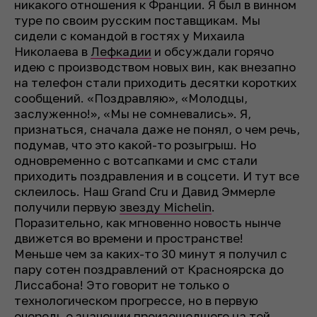
никакого отношения к Франции. Я был в винном
туре по своим русским поставщикам. Мы
сидели с командой в гостях у Михаила
Николаева в
Лефкадии
и обсуждали горячо
идею с производством новых вин, как внезапно
на телефон стали приходить десятки коротких
сообщений. «Поздравляю», «Молодцы,
заслуженно!», «Мы не сомневались». Я,
признаться, сначала даже не понял, о чем речь,
подумав, что это какой-то розыгрыш. Но
одновременно с вотсапками и смс стали
приходить поздравления и в соцсети. И тут все
склеилось. Наш Grand Cru и Давид Эммерле
получили первую
звезду Michelin
.
Поразительно, как мгновенно новость нынче
движется во времени и пространстве!
Меньше чем за каких-то 30 минут я получил с
пару сотен поздравлений от Красноярска до
Лиссабона! Это говорит не только о
технологическом прогрессе, но в первую
очередь о значении произошедшего на той