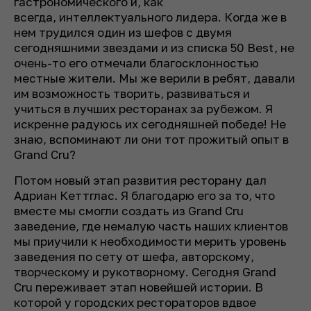
гастрономического и, как
всегда, интеллектуального лидера. Когда же в
нем трудился один из шефов с двумя
сегодняшними звездами и из списка 50 Best, не
очень-то его отмечали благосклонностью
местные жители. Мы же верили в ребят, давали
им возможность творить, развиваться и
учиться в лучших ресторанах за рубежом. Я
искренне радуюсь их сегодняшней победе! Не
знаю, вспоминают ли они тот прожитый опыт в
Grand Cru?
Потом новый этап развития ресторану дал
Адриан Кеттглас. Я благодарю его за то, что
вместе мы смогли создать из Grand Cru
заведение, где немалую часть наших клиентов
мы приучили к необходимости мерить уровень
заведения по сету от шефа, авторскому,
творческому и рукотворному. Сегодня Grand
Cru переживает этап новейшей истории. В
которой у городских рестораторов вдвое