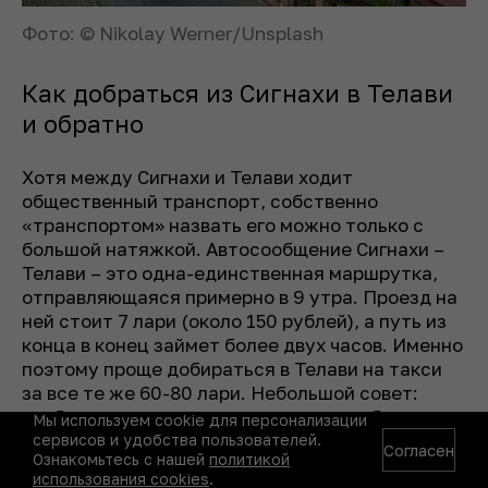
Фото: © Nikolay Werner/Unsplash
Как добраться из Сигнахи в Телави
и обратно
Хотя между Сигнахи и Телави ходит
общественный транспорт, собственно
«транспортом» назвать его можно только с
большой натяжкой. Автосообщение Сигнахи –
Телави – это одна-единственная маршрутка,
отправляющаяся примерно в 9 утра. Проезд на
ней стоит 7 лари (около 150 рублей), а путь из
конца в конец займет более двух часов. Именно
поэтому проще добираться в Телави на такси
за все те же 60-80 лари. Небольшой совет:
чтобы не заплатить за поездку вдвое больше,
Мы используем cookie для персонализации
ни в коем случае не ловите такси на улице –
сервисов и удобства пользователей.
Согласен
Ознакомьтесь с нашей
политикой
просто попросите ваших знакомых заказать
использования cookies
.