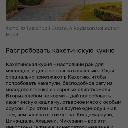
Фото: © Tsinandali Estate, A Radisson Collection
Hotel
Распробовать кахетинскую кухню
Кахетинская кухня – настоящий рай для
мясоедов, и дело не только в шашлыке. Одни
специально приезжают в Кахетию, чтобы
попробовать чакапули, бесподобное рагу из
молодого ягненка и незрелых слив ткемали.
Вторых хлебом не корми – дай попробовать
кахетинскую хашламу, отварное мясо с особым
соусом. При этом и те и другие единодушны в
том, чем запивать эти яства: Киндзмараули,
Цинандали, Ахашени, Мукузани – все эти
микрозоны (а также их неповторимые вина и