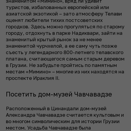
знаменитом «Мимино», вряд ли удивит
туристов, избалованных европейской или
азиатской экзотикой – зато атмосферу Телави
оценят любители тихих постсоветских
городков. Здесь можно прогуляться по старому
городу, отдохнуть в парке Надиквари, зайти на
знаменитый крытый рынок за не менее
знаменитой чурчхелой, а ее саму чуть позже
съесть у легендарного 800-летнего телавского
платана, считающегося самым старым деревом
в Грузии. Не забудьте пройтись по памятным
местам «Мимино» – многие из них находятся на
проспекте Ираклия II.
Посетить дом-музей Чавчавадзе
Расположенный в Цинандали дом-музей
Александра Чавчавадзе считается культовым и
во многом символическим для истории Грузии
местом. Усадьба Чавчавадзе была