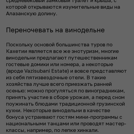
средневековый замковый туалет и крыша, с
которой открываются изумительные виды на
Алазанскую долину.
Переночевать на винодельне
Поскольку основой большинства туров по
Кахетии является все же энотуризм, многие
винодельни предлагают путешественникам
гостевые домики или номера, а некоторые
(вроде Vazisubani Estate) и вовсе представляют
из себя пятизвездочные отели. В такие
хозяйства лучше всего приезжать ранней
осенью: можно прогуляться по виноградникам,
принять участие в сборе урожая, а перед сном
поужинать блюдами традиционной грузинской
кухни. Некоторые винодельни в качестве
бонуса устраивают гостям мини-программы с
национальными танцами или проводят мастер-
классы, например, по лепке хинкали.