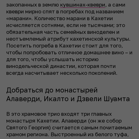
закопанных в землю
кувшинах-квеври
, а сами
квеври мирно спят в погребах под названием
«марани». Количество марани в Кахетии
исчисляется сотнями, если не тысячами; это
обязательная часть семейных виноделен и
неотъемлемый атрибут кахетинской культуры.
Посетить погреба в Кахетии стоит для того,
чтобы попробовать отличное домашнее вино – и
для того, чтобы услышать историю
винодельческой династии, которая почти
всегда насчитывает несколько поколений.
Добраться до монастырей
Алаверди, Икалто и Дзвели Шуамта
В это храмовое трио входят три главных
монастыря Кахетии. Алаверди (он же собор
Святого Гeоргия) считается самым почитаемым
храмом региона. Выстроенный из белого туфа,