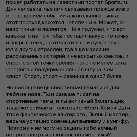
пошел работать на известный портал Sports.ru.
Для человека, чье имя связывают прежде всего
с освещением событий алкогольного рынка,
этот переход кажется нелогичным. Может, он
нелогичным и является. Но я подумал, что вот
книжка, я не то чтобы поставил какую-то точку
и закрыл тему, но отчасти так, и существует
куча других отраслей, где еще масса не
рассказанных историй и не вскрытых фактов, и
спорт с этой точки зрения – это не менее terra
incognita и полукриминальная штука, чем
спирт. Спорт, спирт – разница в одной букве.
Но вообще ведь спортивная тематика для
тебя не нова. Ты и раньше писал на
спортивные темы, и ты активный болельщик,
ты даже сейчас в толстовке «Вест Хэма». Да и
твое фактическое альтер эго, Пьяный мастер,
весьма успешно совмещал выпивку и кунг-фу.
Поэтому я не могу не задать тебе вечный
вопрос: спорт и алкоголь совместимы?