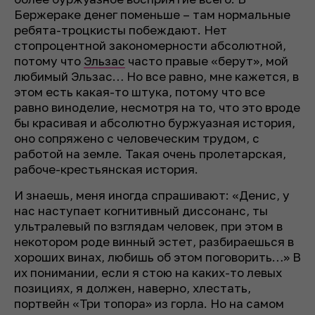
Бержераке денег поменьше – там нормальные
ребята-троцкисты побеждают. Нет
стопроцентной закономерности абсолютной,
потому что
Эльзас
часто правые «берут», мой
любимый Эльзас… Но все равно, мне кажется, в
этом есть какая-то штука, потому что все
равно виноделие, несмотря на то, что это вроде
бы красивая и абсолютно буржуазная история,
оно сопряжено с человеческим трудом, с
работой на земле. Такая очень пролетарская,
рабоче-крестьянская история.
И знаешь, меня иногда спрашивают: «Денис, у
нас наступает когнитивный диссонанс, ты
ультралевый по взглядам человек, при этом в
некотором роде винный эстет, разбираешься в
хороших винах, любишь об этом поговорить…» В
их понимании, если я стою на каких-то левых
позициях, я должен, наверно, хлестать,
портвейн «Три топора» из горла. Но на самом