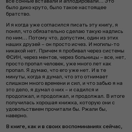
все сонные вставали и аплодировали… Это
было дико круто, было такое настоящее
братство.
И я когда уже согласился писать эту книгу, я
понял, что обязательно сделаю такую надпись
по ним… Потому что, допустим, один из этих
наших друзей – он просто исчез. И могилы-то
никакой нет. Причем я пробивал через системы
ФСИН, через ментов, через больницы – все, нет,
просто пропал человек, уже много лет как
пропал. Я думаю, что его уже нет. И в те
минуты, когда я думал, что это отнимает
слишком много времени и сил, и что забью я на
это дело, я думал о них – и садился и
продолжал, и продолжал, и продолжал. В итоге
получилась хорошая книжка, которую они с
удовольствием прочитали бы. Ржали бы,
наверно.
В книге, как и в своих воспоминаниях сейчас,