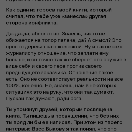
Как один из героев твоей книги, который
считал, что тебе уже «занесла» другая
сторона конфликта.
Да-да-да, абсолютно. Знаешь, никто не
обижается на топор палача, да? А смысл? Это
просто деревяшка с железкой. Ну и такое же к
журналисту отношение, что заплати ему
больше, и он точно так же обернет это оружие в
виде себя и своего пера против своего
предыдущего заказчика. Отношение такое
есть. Оно не соответствует реальности на все
100%, конечно. Но, знаешь, нам в некоторых
ситуациях это на руку, что они так думают.
Пускай так думают, ради бога.
Ты упомянул друзей, которым посвящена
книга. Ты пишешь в посвящении, что без них
ты вряд ли бы ее написал. При этом из твоего
интервью Васе Быкову я так понял, что это