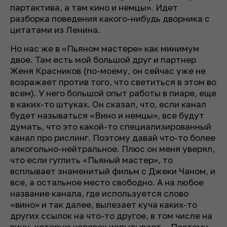
партактива, а там кино и немцы». Идет
разборка поведения какого-нибудь дворника с
цитатами из Ленина.
Но нас же в «Пьяном мастере» как минимум
двое. Там есть мой большой друг и партнер
Женя Красников (по-моему, он сейчас уже не
возражает против того, что светиться в этом во
всем). У него большой опыт работы в пиаре, еще
в каких-то штуках. Он сказал, что, если канал
будет называться «Вино и немцы», все будут
думать, что это какой-то специализированный
канал про рислинг. Поэтому давай что-то более
алкогольно-нейтральное. Плюс он меня уверял,
что если гуглить «Пьяный мастер», то
всплывает знаменитый фильм с Джеки Чаном, и
все, а остальное место свободно. А на любое
название канала, где используется слово
«вино» и так далее, вылезает куча каких-то
других ссылок на что-то другое, в том числе на
вину, которую человек испытывает... Поэтому,