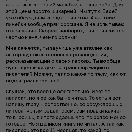
во-первых, хороший мальбек, вполне себе. Для
этой цены просто шикарный. Мы тут с Васей
уже обсуждали его достоинства. А верхние
линейки вообще прям хорошие. Я не испытываю
отвращение. Скорее, наоборот, они становятся
частью меня, чем-то родным.
Мне кажется, ты звучишь уже вполне как
автор художественного произведения,
рассказывающий о своих героях. Ты вообще
чувствуешь какую-то трансформацию в
писателя? Может, тепло какое по телу, как от
водки, разливается?
Слушай, это вообще офигительно. Я же ее
написал, но я ее как бы не читал. То есть я вот
напишу главу – естественно, ее обсуждаешь с
литературным редактором, сам правки какие-
то вносишь, в итоге сдаешь что-то более-менее
готовое. Но я целиком книгу не читал. А так как
писалось это все 11 месяцев, то какой-то