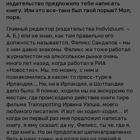
издательство предложило тебе написать
книгу. Или это все-таки был твой порыв? Мол,
пора.
Главный редактор (издательства Individuum.
–
А. Б.
) или не знаю, как там правильно его
должность называется, Феликс Сандалов – мы
с ним давно знакомы. Феликс же тоже работал
журналистом на алкогольном рынке очень
много лет назад, когда работал в РИА
«Новостях». Мы, по-моему, с ним и
познакомились в каком-то пресс-туре в
Ирландии… Не, не в Ирландии, в Шотландии
дело было. Я помню, ходили мы на экскурсию по
местам, где происходило действие книги тире
фильма Trainspotting Ирвина Уэлша, моего
любимого писателя. И вот он ходил-ходил… И
когда он первый раз мне предложил написать
книгу, я ему сказал: да ну, Феликс, ты че, где я,
а где книга. Но он продолжал целенаправленно
бить в одну точку, и в итоге раз на третий я