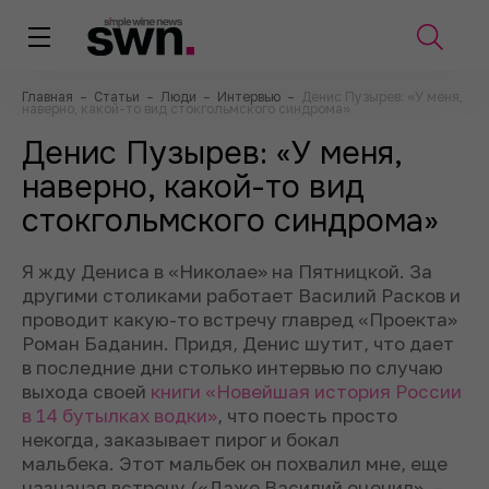
Главная
–
Статьи
–
Люди
–
Интервью
–
Денис Пузырев: «У меня,
наверно, какой-то вид стокгольмского синдрома»
Денис Пузырев: «У меня,
наверно, какой-то вид
стокгольмского синдрома»
Я жду Дениса в «Николае» на Пятницкой. За
другими столиками работает Василий Расков и
проводит какую-то встречу главред «Проекта»
Роман Баданин. Придя, Денис шутит, что дает
в последние дни столько интервью по случаю
выхода своей
книги «Новейшая история России
в 14 бутылках водки»
, что поесть просто
некогда, заказывает пирог и бокал
мальбека. Этот мальбек он похвалил мне, еще
назначая встречу («Даже Василий оценил», –