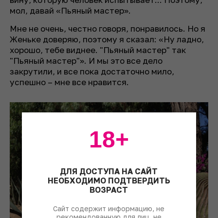
мол, давай «Пьяный мастер».
Мне не очень, честно говоря, понравилось. Но я
Женьке доверяю, поэтому я сказал: «Ну ладно,
хорошо, тебе виднее. "Пьяный мастер" так
"Пьяный мастер"». И мы это все дело
закрутили, и все пока достаточно мило,
успешно – мне все нравится.
18+
ДЛЯ ДОСТУПА НА САЙТ
НЕОБХОДИМО ПОДТВЕРДИТЬ
ВОЗРАСТ
Сайт содержит информацию, не
рекомендованную для лиц, не