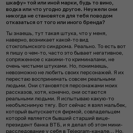
шкафу» той или иной марки, будь то вино,
водка или что угодно другое. Неужели они
никогда не становятся для тебя поводом
отказаться от того или иного бренда?
Ты знаешь, тут такая штука, что у меня,
наверно, возникает какой-то вид
стокгольмского синдрома. Реально. То есть вот
я пишу о чем-то, часто это бывает негативное,
сопряженное с какими-то криминалами, не
очень чистыми штуками. Но, понимаешь,
невозможно не любить своих персонажей. Я их
перестаю воспринимать совсем реальными
людьми. Они становятся персонажами моих
рассказов, хотя, конечно, они остаются
реальными людьми. Я испытываю какую-то
необъяснимую тягу. Вот сейчас я взял мальбек,
который выпускается фирмой, совладельцем
которой является бывший старший вице-
президент банка ВТБ, и я делал об этом мини-
расследование у себя в Telegram-канале… Но,