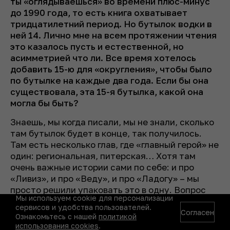
ты «оглядываешься» во времени плюс-минус
до 1990 года, то есть книга охватывает
тридцатилетний период. Но бутылок водки в
ней 14. Лично мне на всем протяжении чтения
это казалось пусть и естественной, но
асимметрией что ли. Все время хотелось
добавить 15-ю для «округления», чтобы было
по бутылке на каждые два года. Если бы она
существовала, эта 15-я бутылка, какой она
могла бы быть?
Знаешь, мы когда писали, мы не знали, сколько
там бутылок будет в конце, так получилось.
Там есть несколько глав, где «главный герой» не
один: региональная, питерская… Хотя там
очень важные истории сами по себе: и про
«Ливиз», и про «Веду», и про «Ладогу» – мы
просто решили упаковать это в одну. Вопрос
Мы используем cookie для персонализации
упаковки, не более того. Мы рассуждали: «А
сервисов и удобства пользователей.
как? Может, посчитать?» А потом я сказал, что
Согласен
Ознакомьтесь с нашей
политикой
в Осетии вообще было какое-то безумное
использования cookies
.