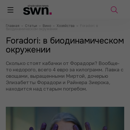
Главная
–
Статьи
–
Вино
–
Хозяйства
–
Foradori: в
биодинамическом окружении
Foradori: в биодинамическом
окружении
Сколько стоят кабачки от Форадори? Вообще-
то недорого, всего 4 евро за килограмм. Лавка с
овощами, выращенными Миртой, дочерью
Элизабетты Форадори и Райнера Зиерока,
находится над старым погребом.