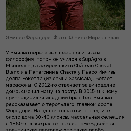
Эмилио Форадори. Фото: © Нино Мирзашвили
У Эмилио первое высшее – политика и
философия, потом он учился в SupAgro в
Монпелье, стажировался в Château Cheval
Blanc и в Патагонии в Chacra у Пьеро Инчизы
делла Рокетта (из семьи
Sassicaia
). Бегает
марафоны. С 2012-го отвечает за виноделие
дома, сменил маму на посту. В 2015-м к нему
присоединился младший брат Тео. Эмилио
рассказывает о терольдего, главном сорте
Форадори. На одном только винограднике
около дома 30-40 клонов, массальная селекция
с 1980-х, и все растет по системе «двойная
трентинская пергола»: это такая особо