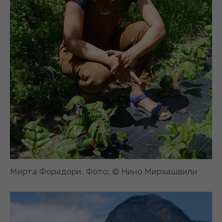
Мирта Форадори. Фото: © Нино Мирзашвили