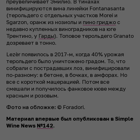
преувеличивает Эмилио. В тинахах
винифицируются вина линейки Fontanasanta
(терольдего с отдельных участков Morei и
Sgarzon, оранж из нозиолы и
пино гриджо
с
недавно купленных виноградников на юге
Трентино, у
Гарды
). Топовое терольдего Granato
дозревает в тонно.
Lezèr появилось в 2017-м, когда 40% урожая
терольдего было уничтожено градом. То, что
собрали с пострадавших лоз, винифицировали
по-разному: в бетоне, в бочках, в амфорах. Но
все с короткой мацерацией. Потом все
смешали и получилось фанковое кюве между
красным и розовым.
Фото на обложке:
© Foradori.
Материал впервые был опубликован в Simple
Wine News
№142
.