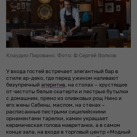
Клаудио Пировано. Фото: © Сергей Волков
У входа гостей встречает элегантный бар в
стиле ар-деко, где перед ужином наливают
безупречный
аперитив
, на столах – хрустящие
от чистоты белые скатерти и пестрые бутылки
с домашним, прямо из оливковых рощ Нино и
его жены Сабины, маслом, на стенах –
расписанные пестрыми сицилийскими
орнаментами тарелки, камин украшает
керамическая голова мавританки, а в самом
конце зала, на входе в торговый центр «Модный