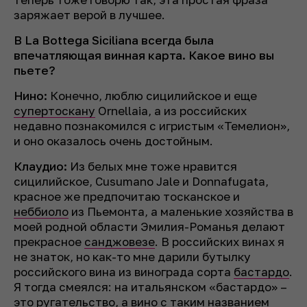
заряжает верой в лучшее.
В La Bottega Siciliana всегда была
впечатляющая винная карта. Какое вино вы
пьете?
Нино:
Конечно, люблю сицилийское и еще
супертоскану
Ornellaia, а из российских
недавно познакомился с игристым «Темелион»,
и оно оказалось очень достойным.
Клаудио:
Из белых мне тоже нравится
сицилийское, Cusumano Jale и Donnafugata,
красное же предпочитаю тосканское и
неббиоло
из Пьемонта, а маленькие хозяйства в
моей родной области Эмилия-Романья делают
прекрасное
санджовезе
. В российских винах я
не знаток, но как-то мне дарили бутылку
российского вина из винограда сорта
бастардо
.
Я тогда смеялся: на итальянском «бастардо» –
это ругательство, а вино с таким названием