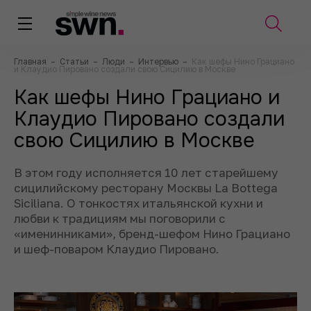
Главная
–
Статьи
–
Люди
–
Интервью
–
Как шефы Нино Грациано
и Клаудио Пировано создали свою Сицилию в Москве
Как шефы Нино Грациано и
Клаудио Пировано создали
свою Сицилию в Москве
В этом году исполняется 10 лет старейшему
сицилийскому ресторану Москвы La Bottega
Siciliana. О тонкостях итальянской кухни и
любви к традициям мы поговорили с
«именинниками», бренд-шефом Нино Грациано
и шеф-поваром Клаудио Пировано.