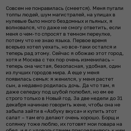
Совсем не понравилась (
смеется
). Меня пугали
толпы людей, шум магистралей, на улицах в
нулевые было много бездомных и пьяных, я
волновался, что даже не смогу ответить, если
меня о чем-то спросят в темном переулке,
потому что не знаю языка. Первое время
всерьез хотел уехать, но все-таки остался и
теперь рад этому. Сейчас я обожаю этот город,
хотя и Москва с тех пор очень изменилась –
теперь она чистая, безопасная, удобная, один
из лучших городов мира. А еще у меня
появилась семья: я женился, у меня растет
сын, а недавно родилась дочь. Да что там, я
даже селедку под шубой полюбил, но ем ее
строго только в Новый год. За две недели до 31
декабря начинаю говорить жене, чтобы она не
забыла зайти в «Азбуку вкуса» и купить этот
салат – там его делают очень хорошо. Борщ и
солянку тоже люблю, их готовят мои повара на
обед, и я с удовольствием присоединяюсь к ним