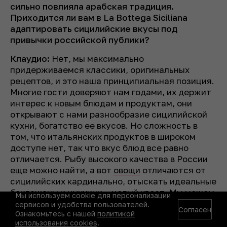
сильно повлияла арабская традиция.
Приходится ли вам в La Bottega Siciliana
адаптировать сицилийские вкусы под
привычки российской публики?
Клаудио:
Нет, мы максимально
придерживаемся классики, оригинальных
рецептов, и это наша принципиальная позиция.
Многие гости доверяют нам годами, их держит
интерес к новым блюдам и продуктам, они
открывают с нами разнообразие сицилийской
кухни, богатство ее вкусов. Но сложность в
том, что итальянских продуктов в широком
доступе нет, так что вкус блюд все равно
отличается. Рыбу высокого качества в России
еще можно найти, а вот
овощи
отличаются от
сицилийских кардинально, отыскать идеальные
баклажаны и цуккини – целый квест. Мы можем
Мы используем cookie для персонализации
сгладить их несовершенства с помощью
сервисов и удобства пользователей.
Согласен
Ознакомьтесь с нашей
политикой
поварской техники, обработки, но вкус все
использования cookies
.
равно будет другим.