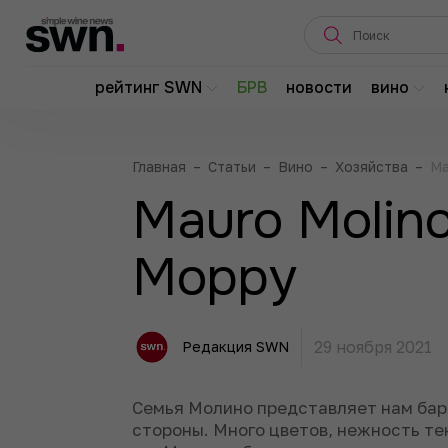
рейтинг SWN
БРВ
новости
вино
Главная
–
Статьи
–
Вино
–
Хозяйства
–
Ma
Mauro Molino
Морру
29 ноября 2021
Редакция SWN
Семья Молино представляет нам бар
стороны. Много цветов, нежность те