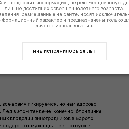
Сайт содержит информацию, не рекомендованную дл
лиц, не достигших совершеннолетнего возраста.
ведения, размещенные на сайте, носят исключитель
нформационный характер и предназначены только д
личного использования.
МНЕ ИСПОЛНИЛОСЬ 18 ЛЕТ
Molino
, все время пикируемся, но нам здорово
 Лед в этом тандеме, конечно, блондинка
ных владелиц виноградников в Бароло.
 подарок от мужа для нее – отпуск в