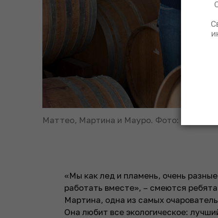
С
и
Маттео, Мартина и Мауро. Фото: © Mauro 
«Мы как лед и пламень, очень разные
работать вместе», –
смеются ребята.
Мартина, одна из самых очарователь
Она любит все экологическое: лучший