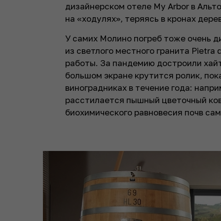
дизайнерском отеле My Arbor в Альт
на «ходулях», теряясь в кронах дере
У самих Молино погреб тоже очень д
из светлого местного гранита Pietra
работы. За пандемию достроили хайт
большом экране крутится ролик, пок
виноградниках в течение года: напр
расстилается пышный цветочный ко
биохимического равновесия почв са