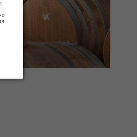
я
но
ля