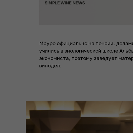
Мауро официально на пенсии, делами
учились в энологической школе Альб
экономиста, поэтому заведует матер
винодел.