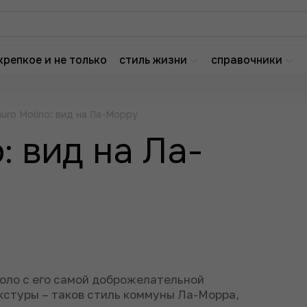
крепкое и не только
стиль жизни
справочники
uro Molino: вид на Ла-Морру
: вид на Ла-
оло с его самой доброжелательной
кстуры – таков стиль коммуны Ла-Морра,