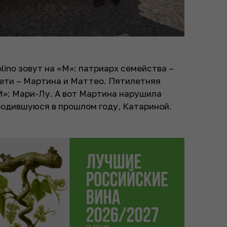
ino зовут на «М»: патриарх семейства –
дети – Мартина и Маттео. Пятилетняя
М»: Мари-Лу. А вот Мартина нарушила
родившуюся в прошлом году, Катариной.